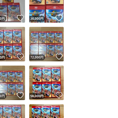
商品情報コピー機
リマ実績◯+
このユーザーは他フリマサービスでの取引実績があります
！
いいね！
いいね！
0
円
36,000
円
出品ページへ
&安心発送
キャンセル
ジは実績に基づく表示であり、発送を保証しているものではありません
このユーザーは高頻度で24時間以内＆設定した発送日数内に
ード＆安心発送
ます
！
いいね！
いいね！
0
円
72,000
円
ード発送
このユーザーは高頻度で24時間以内に発送しています
発送
このユーザーは設定した発送日数内に発送しています
！
いいね！
いいね！
0
円
56,000
円