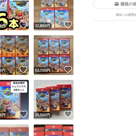
価格の
商品への質問
！
いいね！
いいね！
9
円
32,800
円
！
いいね！
いいね！
0
円
52,700
円
！
いいね！
いいね！
0
円
25,500
円