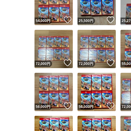
他フ
いいね！
いいね
54,000
円
25,500
円
25,27
スピード
※このバッ
スピ
いいね！
いいね
72,000
円
72,000
円
55,00
スピ
安心
いいね！
いいね
56,000
円
56,000
円
72,00