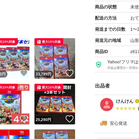
商品の状態
未使
配送の方法
おて
発送までの日数
1〜
発送元の地域
山形
大10%対象
最大10%対象
商品ID
z61
Yahoo!フリ
代金は運営が一旦預か
！
いいね！
いいね！
0
円
33,799
円
出品者
大10%対象
最大10%対象
けんけん
！
いいね！
いいね！
0
円
25,290
円
安心発送