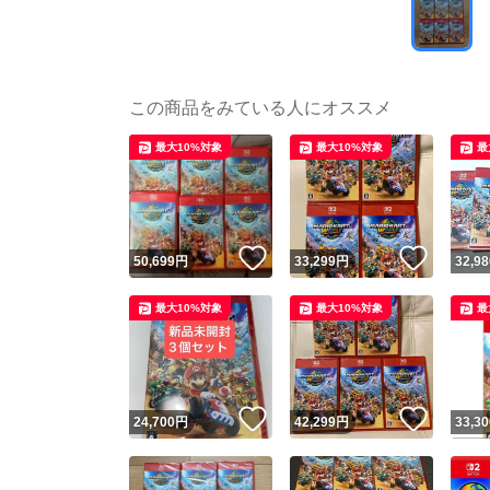
この商品をみている人にオススメ
最大10%対象
最大10%対象
最
いいね！
いいね
50,699
円
33,299
円
32,98
最大10%対象
最大10%対象
最
いいね！
いいね
24,700
円
42,299
円
33,30