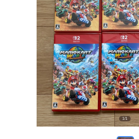
1
/
1