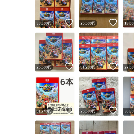
いいね！
いいね
33,300
円
25,500
円
18,00
いいね！
いいね
25,500
円
51,200
円
27,00
Yaho
安心取引
安心
いいね！
いいね
51,740
円
25,500
円
30,80
取引実績
取引