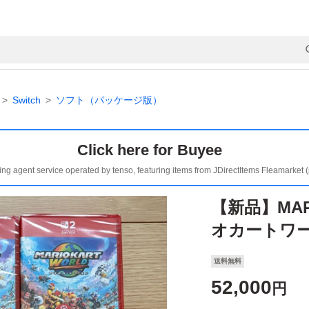
Switch
ソフト（パッケージ版）
Click here for Buyee
ing agent service operated by tenso, featuring items from JDirectItems Fleamarket 
【新品】MAR
オカートワ
送料無料
52,000
円