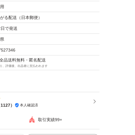
用
がる配送（日本郵便）
2日で発送
県
7527346
マは全品送料無料・匿名配送
り、評価後、出品者に支払われます
（
1127
）
本人確認済
取引実績99+