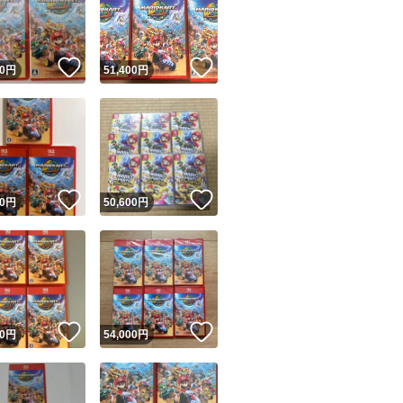
！
いいね！
いいね！
0
円
51,400
円
ユーザーの実績について
！
いいね！
いいね！
0
円
50,600
円
o!フリマが定めた一定の基準を満たしたユーザーにバッジを付与しています
出品者
この商品の情報をコピーします
取引出品者
Yahoo!フリマの基準をクリアした安心・安全なユーザーです
！
いいね！
いいね！
商品画像の
無断転載は禁止
されています
0
円
54,000
円
コピーされた情報は
必ずご自身の商品に合わせて編集
してください
コピーは
1商品につき1回
です
実績◯+
このユーザーはYahoo!フリマの取引を完了させた実績があり