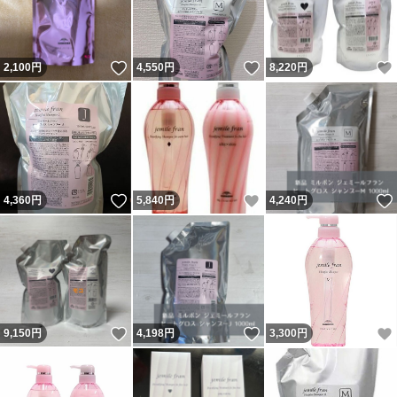
いいね！
いいね！
2,100
円
4,550
円
8,220
円
いいね！
いいね！
4,360
円
5,840
円
4,240
円
いいね！
いいね！
9,150
円
4,198
円
3,300
円