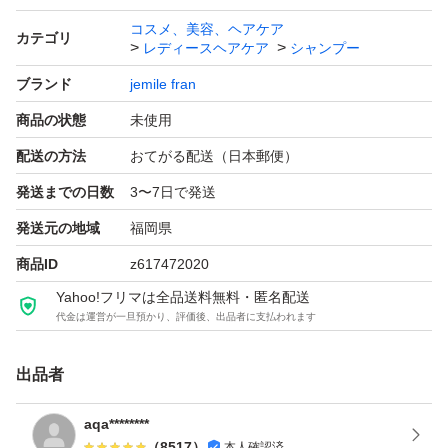
コスメ、美容、ヘアケア
カテゴリ
レディースヘアケア
シャンプー
ブランド
jemile fran
商品の状態
未使用
配送の方法
おてがる配送（日本郵便）
発送までの日数
3〜7日で発送
発送元の地域
福岡県
商品ID
z617472020
Yahoo!フリマは全品送料無料・匿名配送
代金は運営が一旦預かり、評価後、出品者に支払われます
出品者
aqa********
（
8517
）
本人確認済