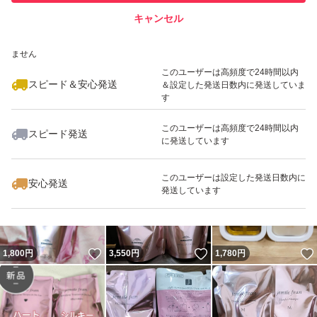
キャンセル
スピード&安心発送
いいね！
いいね！
3,300
※このバッジは実績に基づく表示であり、発送を保証しているものではあり
円
3,499
円
3,300
円
ません
このユーザーは高頻度で24時間以内
スピード＆安心発送
＆設定した発送日数内に発送していま
す
このユーザーは高頻度で24時間以内
スピード発送
に発送しています
いいね！
1,699
円
3,499
円
3,300
円
このユーザーは設定した発送日数内に
安心発送
発送しています
いいね！
いいね！
1,800
円
3,550
円
1,780
円