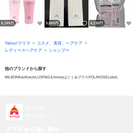
いいね！
いいね！
6,399
円
5,000
円
4,230
円
Yahoo!フリマ
コスメ、美容、ヘアケア
レディースヘアケア
シャンプー
他のブランドから探す
MILBON
Kao
Kracie
LUX
P&G
＆honey
はぐくみプラス
POLA
KOSE
LebeL