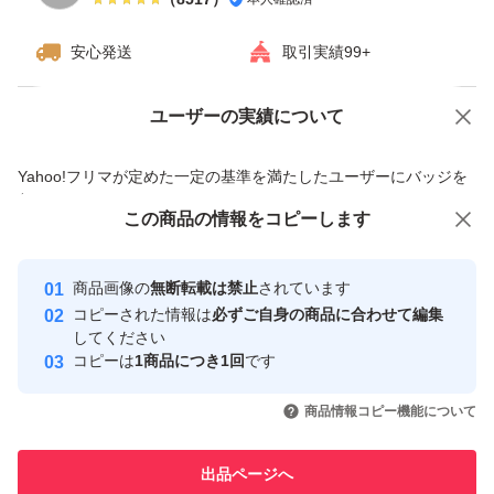
安心発送
取引実績99+
ユーザーの実績について
価格の相談
商品への質問
商品への質問からの値下げ交渉、不適切なカテゴリ変更依頼は禁止です
Yahoo!フリマが定めた一定の基準を満たしたユーザーにバッジを
付与しています
この商品をみている人にオススメ
この商品の情報をコピーします
安心取引出品者
最大10%対象
最大10%対象
Yahoo!フリマの基準をクリアした安
安心取引出品者
商品画像の
無断転載は禁止
されています
心・安全なユーザーです
コピーされた情報は
必ずご自身の商品に合わせて編集
取引実績
してください
コピーは
1商品につき1回
です
このユーザーはYahoo!フリマの取
取引実績◯+
いいね！
いいね！
3,300
円
3,498
円
3,300
円
引を完了させた実績があります
商品情報コピー機能について
最大10%対象
このユーザーは他フリマサービス
他フリマ実績◯+
出品ページへ
での取引実績があります