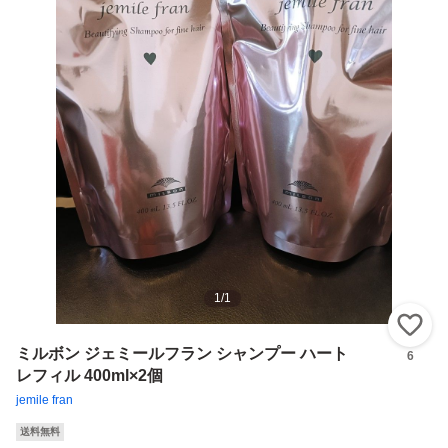
1
/
1
い
ミルボン ジェミールフラン シャンプー ハート
6
レフィル 400ml×2個
jemile fran
送料無料