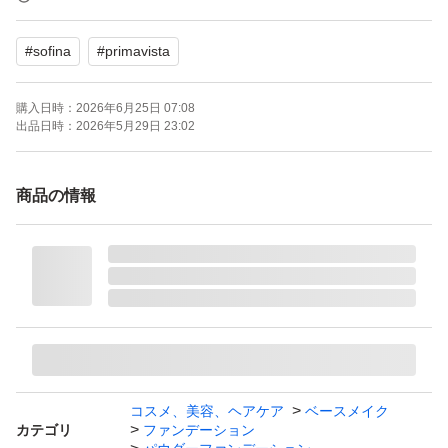
#
sofina
#
primavista
プリマヴィスタ ディア 肌色トーンアップパウダーファン
デーションUV オークル07 レフィル 9g
購入日時：
2026年6月25日 07:08
ブランド：SOFINA Primavista
出品日時：
2026年5月29日 23:02
ベースメイク特徴：カバー力 UVカット
特徴：アレルギーテスト済 無香料
商品の情報
SPF：25.0 SPF
コスメ、美容、ヘアケア
ベースメイク
カテゴリ
ファンデーション