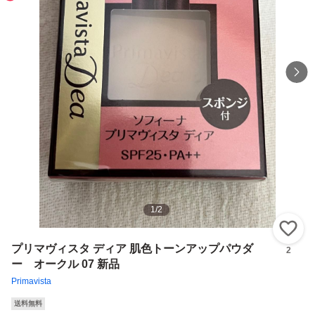
1
/
2
い
プリマヴィスタ ディア 肌色トーンアップパウダ
2
ー オークル 07 新品
Primavista
送料無料