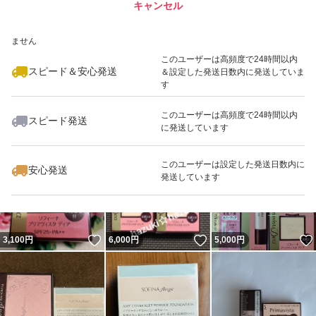
キャンセル
スピード&安心発送
いいね！
いいね！
3,000
※このバッジは実績に基づく表示であり、発送を保証しているものではあり
円
3,100
円
2,620
円
ません
このユーザーは高頻度で24時間以内
スピード＆安心発送
＆設定した発送日数内に発送していま
す
このユーザーは高頻度で24時間以内
スピード発送
に発送しています
いいね！
いいね！
5,980
円
3,000
円
2,550
円
このユーザーは設定した発送日数内に
安心発送
発送しています
いいね！
いいね！
3,100
円
6,000
円
5,000
円