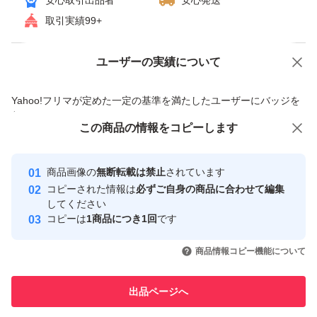
安心取引出品者
安心発送
取引実績99+
ユーザーの実績について
価格の相談
商品への質問
商品への質問からの値下げ交渉、不適切なカテゴリ変更依頼は禁止です
Yahoo!フリマが定めた一定の基準を満たしたユーザーにバッジを
付与しています
この商品をみている人にオススメ
この商品の情報をコピーします
安心取引出品者
最大10%対象
Yahoo!フリマの基準をクリアした安
安心取引出品者
商品画像の
無断転載は禁止
されています
心・安全なユーザーです
コピーされた情報は
必ずご自身の商品に合わせて編集
取引実績
してください
コピーは
1商品につき1回
です
このユーザーはYahoo!フリマの取
取引実績◯+
いいね！
いいね！
2,980
円
3,000
円
3,000
円
引を完了させた実績があります
商品情報コピー機能について
このユーザーは他フリマサービス
他フリマ実績◯+
出品ページへ
での取引実績があります