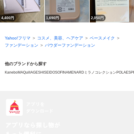
4,400
円
1,690
円
2,050
円
Yahoo!フリマ
コスメ、美容、ヘアケア
ベースメイク
ファンデーション
パウダーファンデーション
他のブランドから探す
Kanebo
MAQuillAGE
SHISEIDO
SOFINA
MENARD
ミラノコレクション
POLA
ESP