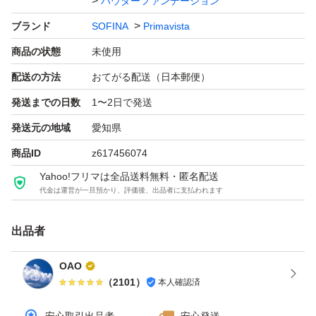
パウダーファンデーション
ブランド
SOFINA
Primavista
商品の状態
未使用
配送の方法
おてがる配送（日本郵便）
発送までの日数
1〜2日で発送
発送元の地域
愛知県
商品ID
z617456074
Yahoo!フリマは全品送料無料・匿名配送
代金は運営が一旦預かり、評価後、出品者に支払われます
出品者
OAO
（
2101
）
本人確認済