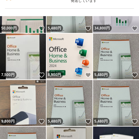
発送しています
いいね！
いいね！
50,000
円
5,480
円
34,800
円
いいね！
いいね！
7,500
円
8,900
円
5,480
円
いいね！
いいね！
9,800
円
5,480
円
5,480
円