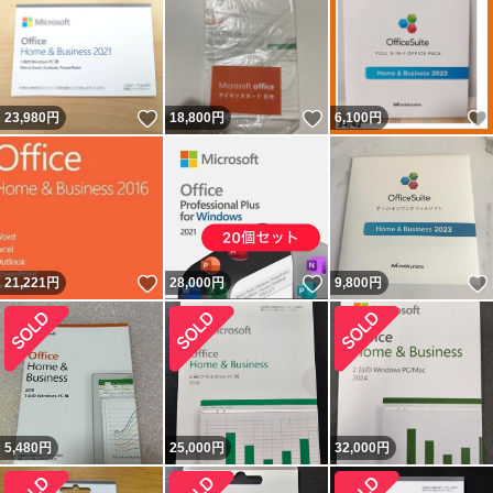
いいね！
いいね！
23,980
円
18,800
円
6,100
円
いいね！
いいね！
21,221
円
28,000
円
9,800
円
5,480
円
25,000
円
32,000
円