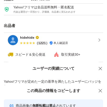
当方まで返送願います。それ以外の認証エラー、トラブル
Yahoo!フリマは全品送料無料・匿名配送
が起きても返金対象とはなりません。
代金は運営が一旦預かり、評価後、出品者に支払われます
あらかじめご理解ください。トラブルによるお問い合わせ
はご遠慮ください。
出品者
hidehide
＜お取引＞
（
1221
）
本人確認済
・落札後のキャンセルはお断りします。
スピード＆安心発送
取引実績30+
・クラッチ部分が削られていない未使用品につき、いかな
る理由でも返品・返金はお断りします。。
ユーザーの実績について
価格の相談
商品への質問
・神経質な方は家電量販店か、マイクロソフト公式ホーム
ページにてご購入ください。
商品への質問からの値下げ交渉、不適切なカテゴリ変更依頼は禁止です
Yahoo!フリマが定めた一定の基準を満たしたユーザーにバッジを
付与しています
この商品をみている人にオススメ
この商品の情報をコピーします
安心取引出品者
最大10%対象
Yahoo!フリマの基準をクリアした安
安心取引出品者
商品画像の
無断転載は禁止
されています
心・安全なユーザーです