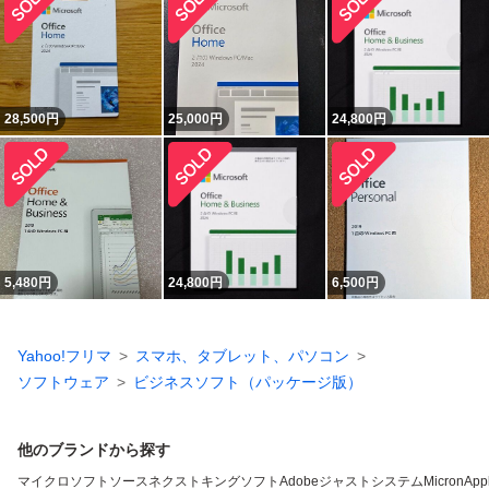
28,500
円
25,000
円
24,800
円
5,480
円
24,800
円
6,500
円
Yahoo!フリマ
スマホ、タブレット、パソコン
ソフトウェア
ビジネスソフト（パッケージ版）
他のブランドから探す
マイクロソフト
ソースネクスト
キングソフト
Adobe
ジャストシステム
Micron
App