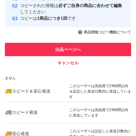
コピーされた情報は
必ずご自身の商品に合わせて編集
取引実績
してください
コピーは
1商品につき1回
です
このユーザーはYahoo!フリマの取
取引実績◯+
いいね！
いいね！
24,800
円
25,000
円
25,500
円
引を完了させた実績があります
商品情報コピー機能について
このユーザーは他フリマサービス
他フリマ実績◯+
出品ページへ
での取引実績があります
キャンセル
スピード&安心発送
いいね！
いいね！
22,800
※このバッジは実績に基づく表示であり、発送を保証しているものではあり
円
25,000
円
50,000
円
ません
最大10%対象
このユーザーは高頻度で24時間以内
スピード＆安心発送
＆設定した発送日数内に発送していま
す
このユーザーは高頻度で24時間以内
スピード発送
に発送しています
いいね！
いいね！
35,000
円
50,000
円
29,500
円
このユーザーは設定した発送日数内に
安心発送