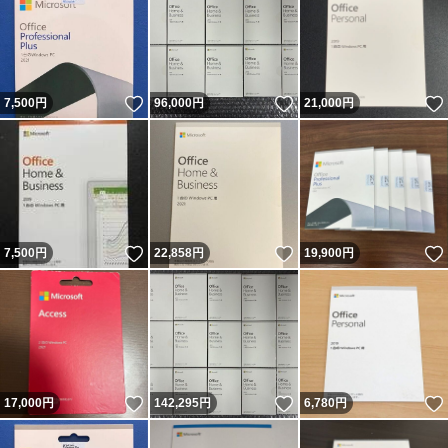
いいね！
いいね！
7,500
円
96,000
円
21,000
円
いいね！
いいね！
7,500
円
22,858
円
19,900
円
いいね！
いいね！
17,000
円
142,295
円
6,780
円