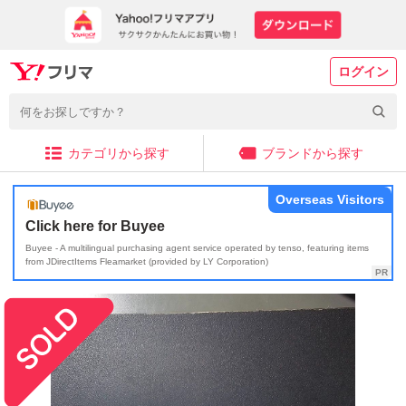
ログイン
カテゴリから探す
ブランドから探す
Overseas Visitors
Click here for Buyee
Buyee - A multilingual purchasing agent service operated by tenso, featuring items
from JDirectItems Fleamarket (provided by LY Corporation)