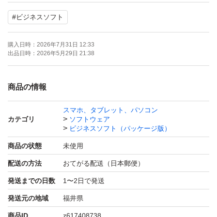
1ユーザー PC2台
#
ビジネスソフト
★商品説明
購入日時：
2026年7月31日 12:33
Word2024
出品日時：
2026年5月29日 21:38
Excel2024
Outlook2024
商品の情報
PowerPoint2024
スマホ、タブレット、パソコン
OneNote2024
カテゴリ
ソフトウェア
ビジネスソフト（パッケージ版）
インストールはPCの動作環境をご確認のうえで行ってく
商品の状態
未使用
ださい。
配送の方法
おてがる配送（日本郵便）
※まったく認証（1台目のインストール作業時）されない
発送までの日数
1〜2日で発送
ものは返金対応となります。
発送元の地域
福井県
そのさい、内容確認のためプラダクトキー記載のカードを
商品ID
z617408738