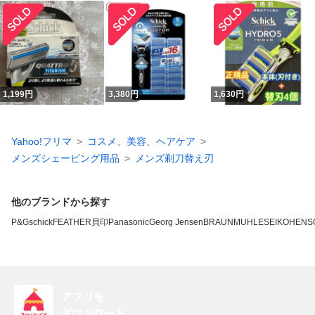
1,199
円
3,380
円
1,630
円
Yahoo!フリマ
コスメ、美容、ヘアケア
メンズシェービング用品
メンズ剃刀替え刃
他のブランドから探す
P&G
schick
FEATHER
貝印
Panasonic
Georg Jensen
BRAUN
MUHLE
SEIKO
HENS