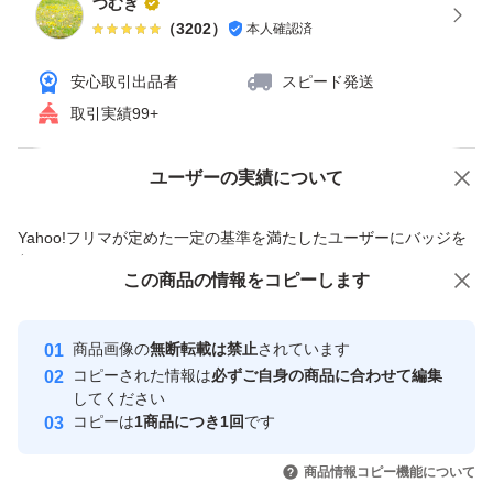
つむぎ
（
3202
）
本人確認済
安心取引出品者
スピード発送
取引実績99+
ユーザーの実績について
価格の相談
商品への質問
商品への質問からの値下げ交渉、不適切なカテゴリ変更依頼は禁止です
Yahoo!フリマが定めた一定の基準を満たしたユーザーにバッジを
付与しています
この商品をみている人にオススメ
この商品の情報をコピーします
安心取引出品者
最大10%対象
Yahoo!フリマの基準をクリアした安
安心取引出品者
商品画像の
無断転載は禁止
されています
心・安全なユーザーです
コピーされた情報は
必ずご自身の商品に合わせて編集
取引実績
してください
コピーは
1商品につき1回
です
このユーザーはYahoo!フリマの取
取引実績◯+
いいね！
いいね！
1,050
円
1,298
円
1,330
円
引を完了させた実績があります
商品情報コピー機能について
最大10%対象