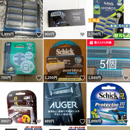
いいね！
いいね！
1,999
円
900
円
2,750
円
最大10%対象
いいね！
いいね！
700
円
1,250
円
1,045
円
いいね！
いいね！
990
円
889
円
1,899
円