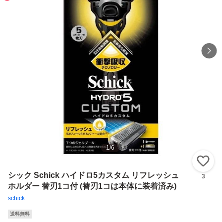
1
/
6
い
シック Schick ハイドロ5カスタム リフレッシュ
3
ホルダー 替刃1コ付 (替刃1コは本体に装着済み)
schick
送料無料