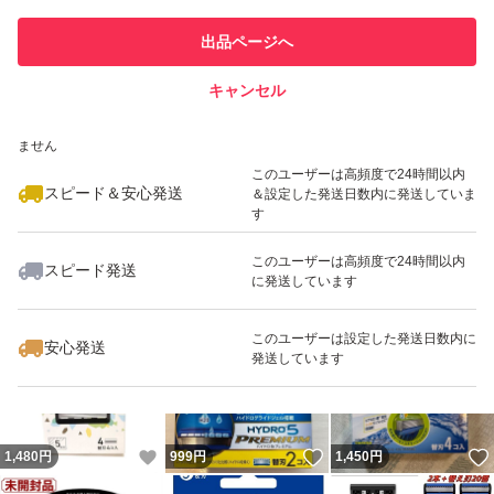
このユーザーは他フリマサービス
他フリマ実績◯+
出品ページへ
での取引実績があります
キャンセル
スピード&安心発送
いいね！
いいね！
1,630
※このバッジは実績に基づく表示であり、発送を保証しているものではあり
円
1,600
円
880
円
ません
最大10%対象
このユーザーは高頻度で24時間以内
スピード＆安心発送
＆設定した発送日数内に発送していま
す
このユーザーは高頻度で24時間以内
スピード発送
に発送しています
いいね！
いいね！
1,000
円
1,799
円
750
円
最大10%対象
このユーザーは設定した発送日数内に
安心発送
発送しています
いいね！
いいね！
1,480
円
999
円
1,450
円