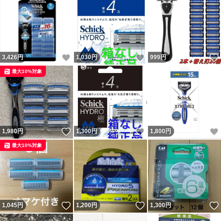
いいね！
いいね！
3,426
円
1,030
円
999
円
最大10%対象
いいね！
いいね！
1,980
円
1,300
円
1,800
円
最大10%対象
いいね！
いいね！
1,045
円
1,200
円
1,300
円