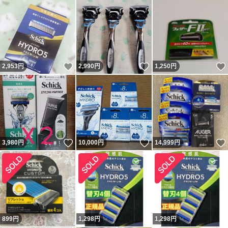
いいね！
いいね！
2,953
円
2,990
円
1,250
円
いいね！
いいね！
3,980
円
10,000
円
14,999
円
899
円
1,298
円
1,298
円