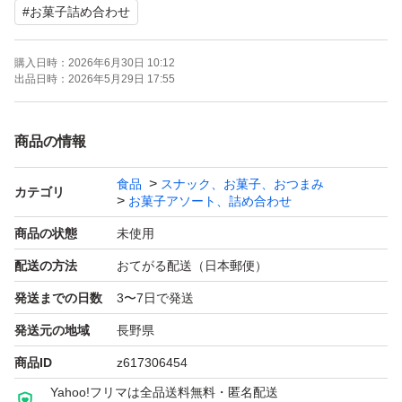
#
お菓子詰め合わせ
賞味期限26.11
購入日時：
2026年6月30日 10:12
森永
出品日時：
2026年5月29日 17:55
チョイスビスケット
賞味期限26.08
商品の情報
食品
スナック、お菓子、おつまみ
チョコチップクッキー
カテゴリ
お菓子アソート、詰め合わせ
賞味期限26.09
商品の状態
未使用
配送の方法
おてがる配送（日本郵便）
ムーンライトクッキー
発送までの日数
3〜7日で発送
賞味期限26.08
発送元の地域
長野県
パイの実
商品ID
z617306454
賞味期限27.01
Yahoo!フリマは全品送料無料・匿名配送