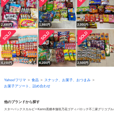
2,490
円
1,980
円
2,000
円
4,150
円
6,200
円
2,500
円
Yahoo!フリマ
食品
スナック、お菓子、おつまみ
お菓子アソート、詰め合わせ
他のブランドから探す
スターバックス
カルビー
Kanro
黒糖本舗垣乃花
ゴディバ
ロッテ
不二家
グリコ
ブル