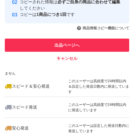
コピーされた情報は
必ずご自身の商品に合わせて編集
賞味期限26.11
取引実績
してください
コピーは
1商品につき1回
です
このユーザーはYahoo!フリマの取
取引実績◯+
いいね！
いいね！
3,100
円
3,200
円
3,480
円
リッツブラックペッパー
引を完了させた実績があります
商品情報コピー機能について
最大10%対象
最大10%対象
最大10%対象
賞味期限27.02
このユーザーは他フリマサービス
他フリマ実績◯+
出品ページへ
での取引実績があります
箱にそのまま入れて発送いたします。
キャンセル
スピード&安心発送
配送中に割れ、潰れ等発生する場合がございます。ご了承
いいね！
いいね！
2,899
※このバッジは実績に基づく表示であり、発送を保証しているものではあり
円
3,600
円
2,000
円
いただける方のみご購入ください。
ません
最大10%対象
最大10%対象
最大10%対象
このユーザーは高頻度で24時間以内
スピード＆安心発送
＆設定した発送日数内に発送していま
す
このユーザーは高頻度で24時間以内
スピード発送
に発送しています
いいね！
いいね！
2,980
円
2,680
円
3,000
円
最大10%対象
最大10%対象
このユーザーは設定した発送日数内に
安心発送
発送しています