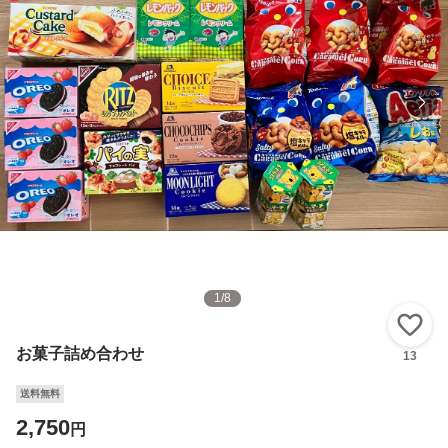
1
/
8
い
お菓子詰め合わせ
13
送料無料
2,750
円