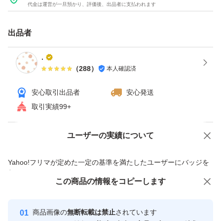
代金は運営が一旦預かり、評価後、出品者に支払われます
ヤマザキビスケット
出品者
エアリアル しお味
賞味期限26.08
.
（
288
）
本人確認済
レモンパック×2
安心取引出品者
安心発送
賞味期限26.10、27.01
取引実績99+
ロッテ
ユーザーの実績について
価格の相談
商品への質問
カスタードケーキ
商品への質問からの値下げ交渉、不適切なカテゴリ変更依頼は禁止です
Yahoo!フリマが定めた一定の基準を満たしたユーザーにバッジを
賞味期限26.07
付与しています
この商品をみている人にオススメ
この商品の情報をコピーします
安心取引出品者
ナビスコ
最大10%対象
最大10%対象
Yahoo!フリマの基準をクリアした安
安心取引出品者
商品画像の
無断転載は禁止
されています
オレオいちごクリーム×3
心・安全なユーザーです