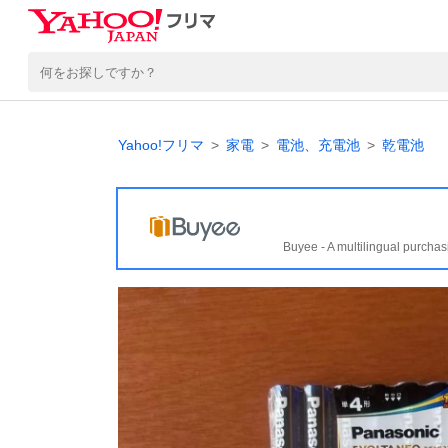
Yahoo!フリマ
家電
電池、充電池
乾電池
Buyee - A multilingual purchas