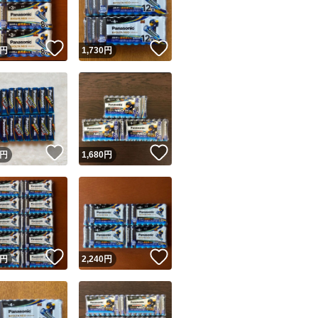
商品情報コピー機
リマ実績◯+
このユーザーは他フリマサービスでの取引実績があります
！
いいね！
いいね！
円
1,730
円
出品ページへ
&安心発送
キャンセル
ジは実績に基づく表示であり、発送を保証しているものではありません
このユーザーは高頻度で24時間以内＆設定した発送日数内に
ード＆安心発送
ます
！
いいね！
いいね！
円
1,680
円
ード発送
このユーザーは高頻度で24時間以内に発送しています
発送
このユーザーは設定した発送日数内に発送しています
！
いいね！
いいね！
円
2,240
円