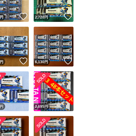
！
いいね！
いいね！
円
2,720
円
！
いいね！
いいね！
円
6,130
円
！
円
2,695
円