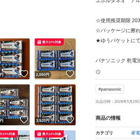
エボルタネオ アル
☆使用推奨期限 20
☆パッケージに擦
★ゆうパケットに
最大10%対象
パナソニック 乾電
ブランド：パナソニ
！
いいね！
いいね！
円
2,060
円
電池タイプ：アル
#
panasonic
電池規格：単4形
出品日時：
2026年5月29日 
Panasonic EVOLT
商品の情報
！
いいね！
いいね！
円
3,920
円
カテゴリ
家電
大10%対象
最大10%対象