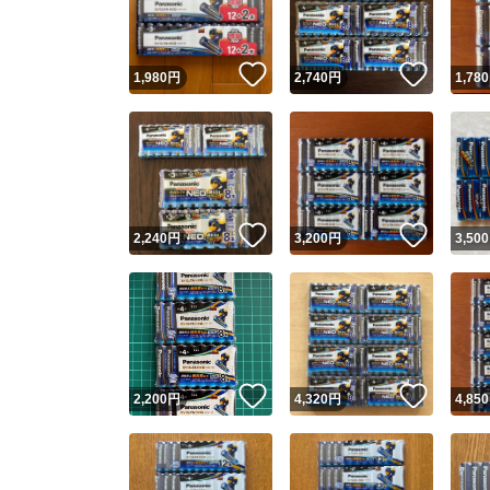
他フ
いいね！
いいね
1,980
円
2,740
円
1,780
スピード
※このバッ
スピ
いいね！
いいね
2,240
円
3,200
円
3,500
スピ
安心
いいね！
いいね
2,200
円
4,320
円
4,850