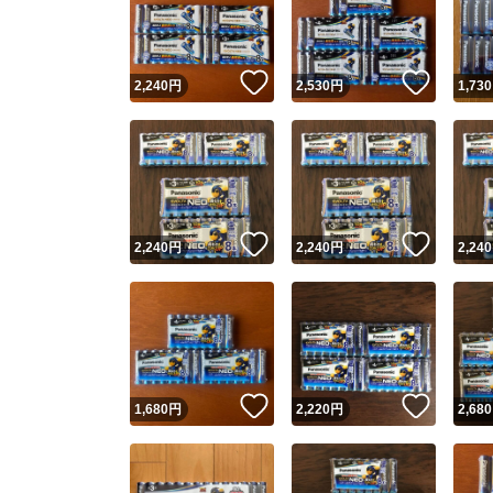
いいね！
いいね
2,240
円
2,530
円
1,730
いいね！
いいね
2,240
円
2,240
円
2,240
Yaho
安心取引
安心
いいね！
いいね
1,680
円
2,220
円
2,680
取引実績
取引