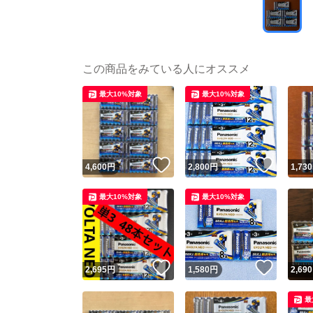
この商品をみている人にオススメ
最大10%対象
最大10%対象
いいね！
いいね
4,600
円
2,800
円
1,730
最大10%対象
最大10%対象
いいね！
いいね
2,695
円
1,580
円
2,690
最