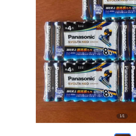
1
/
1