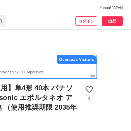
Yahoo! JAPAN
ログイン
出品
Overseas Visitors
(provided by LY Corporation)
用】単4形 40本 パナソ
いいね！
asonic エボルタネオ ア
0
（使用推奨期限 2035年