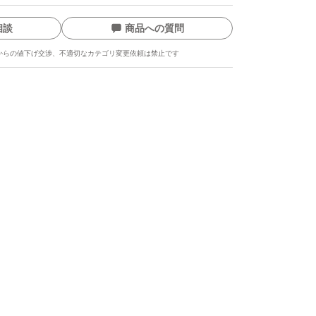
相談
商品への質問
からの値下げ交渉、不適切なカテゴリ変更依頼は禁止です
ます