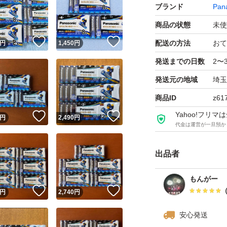
ブランド
Pan
商品の状態
未使
！
いいね！
いいね！
配送の方法
おて
円
1,450
円
発送までの日数
2〜
発送元の地域
埼玉
商品ID
z61
Yahoo!フリ
！
いいね！
いいね！
円
2,490
円
代金は運営が一旦預か
出品者
もんがー
！
いいね！
いいね！
円
2,740
円
安心発送