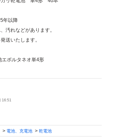
カリ乾電池 単4形 40本
35年以降
れ、汚れなどがあります。
て発送いたします。
池エボルタネオ単4形
ック エボルタネオ
カリ乾電池
16:51
A NEO 単4形
電池、充電池
乾電池