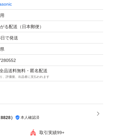
asonic
用
がる配送（日本郵便）
3日で発送
県
7280552
マは全品送料無料・匿名配送
り、評価後、出品者に支払われます
（
8828
）
本人確認済
取引実績99+