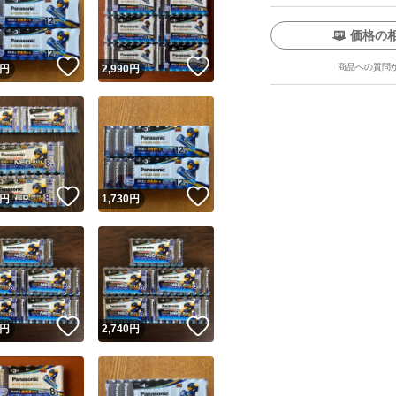
価格の
！
いいね！
いいね！
商品への質問
円
2,990
円
ユーザーの実績について
！
いいね！
いいね！
円
1,730
円
o!フリマが定めた一定の基準を満たしたユーザーにバッジを付与しています
出品者
この商品の情報をコピーします
取引出品者
Yahoo!フリマの基準をクリアした安心・安全なユーザーです
！
いいね！
いいね！
商品画像の
無断転載は禁止
されています
円
2,740
円
コピーされた情報は
必ずご自身の商品に合わせて編集
してください
コピーは
1商品につき1回
です
実績◯+
このユーザーはYahoo!フリマの取引を完了させた実績があり