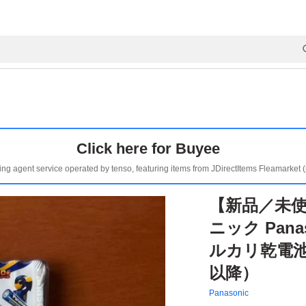
Click here for Buyee
ing agent service operated by tenso, featuring items from JDirectItems Fleamarket 
【新品／未使
ニック Pan
ルカリ乾電池 
以降）
Panasonic