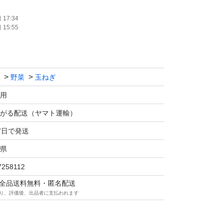
17:34
15:55
kg
せ（少し細めのサイズが中心となります）
野菜
玉ねぎ
品基準の少し細い玉ねぎが約8〜9割、訳あり
る場合がございます）
用
がる配送（ヤマト運輸）
皮の擦れ・剥がれ、さらに「トウダチ（芯が硬
7日で発送
のものが含まれます。トウダチの部分は中心の
県
るため、調理の際、芯を取り除いていただくこ
7258112
しくお召し上がりいただけます。
マは全品送料無料・匿名配送
り、評価後、出品者に支払われます
（一部追加送料エリアあり）