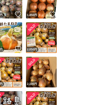
！
いいね！
いいね！
円
1,450
円
！
いいね！
円
2,050
円
円
2,100
円