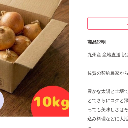
商品説明
九州産 産地直送 訳あ
佐賀の契約農家か
豊かな太陽と土壌
とでさらにコクと
っても美味しさは
込み料理などに大