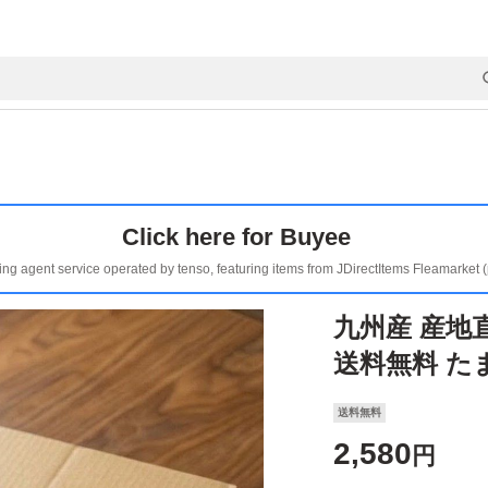
Click here for Buyee
ing agent service operated by tenso, featuring items from JDirectItems Fleamarket 
九州産 産地直
送料無料 た
送料無料
2,580
円