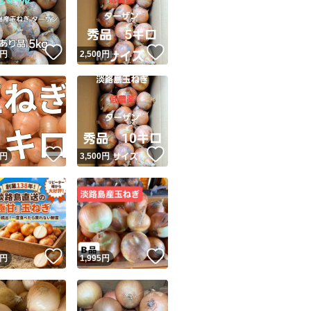
！
いいね！
いいね！
円
2,500
円
ユーザーの実績について
！
いいね！
いいね！
円
3,500
円
o!フリマが定めた一定の基準を満たしたユーザーにバッジを付与しています
出品者
この商品の情報をコピーします
取引出品者
Yahoo!フリマの基準をクリアした安心・安全なユーザーです
！
いいね！
いいね！
商品画像の
無断転載は禁止
されています
円
1,995
円
コピーされた情報は
必ずご自身の商品に合わせて編集
してください
コピーは
1商品につき1回
です
実績◯+
このユーザーはYahoo!フリマの取引を完了させた実績があり