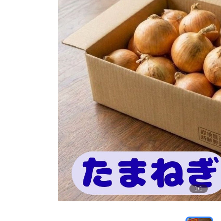
1
/
1