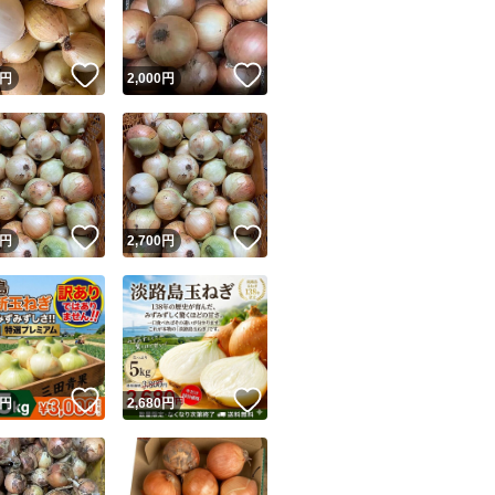
商品情報コピー機
リマ実績◯+
このユーザーは他フリマサービスでの取引実績があります
！
いいね！
いいね！
円
2,000
円
出品ページへ
&安心発送
キャンセル
ジは実績に基づく表示であり、発送を保証しているものではありません
このユーザーは高頻度で24時間以内＆設定した発送日数内に
ード＆安心発送
ます
！
いいね！
いいね！
円
2,700
円
ード発送
このユーザーは高頻度で24時間以内に発送しています
発送
このユーザーは設定した発送日数内に発送しています
！
いいね！
いいね！
円
2,680
円