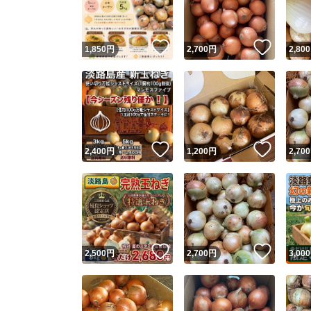
他フ
いいね！
いいね
1,850
円
2,700
円
2,800
スピード
※このバッ
スピ
いいね！
いいね
2,400
円
1,200
円
2,700
スピ
安心
いいね！
いいね
2,500
円
2,700
円
3,000