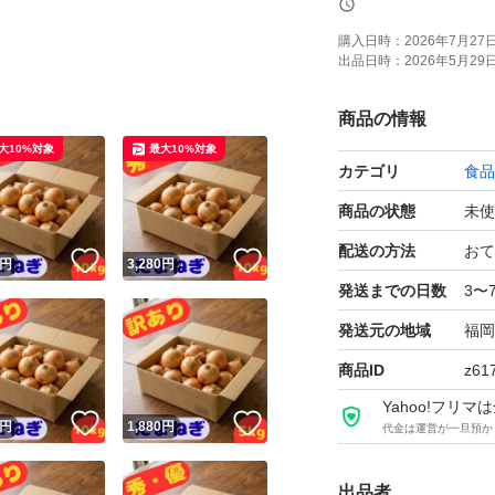
■商品詳細
購入日時：
2026年7月27日 
出品日時：
2026年5月29日 
・産地：九州産
・内容量：箱込約10
商品の情報
・サイズ：おまか
大10%対象
最大10%対象
カテゴリ
食品
・等級：訳あり（優
品が約1〜2割混ざ
商品の状態
未使
・訳ありの理由
配送の方法
おて
！
いいね！
いいね！
円
3,280
円
形のばらつき、外
発送までの日数
3〜
く伸びた状態）」
発送元の地域
福岡
芯が硬くなってい
商品ID
z61
とで通常通り美味
Yahoo!フリ
！
いいね！
いいね！
■ご購入前の注意点
円
1,880
円
代金は運営が一旦預か
・発送：7日以内
出品者
・送料：送料無料