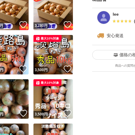
・品質：細心の注
lee
つき輸送中に予期
！
いいね！
いいね！
円
3,280
円
到着時に著しい不
安心発送
い。
最大10%対象
・特性：玉ねぎは
価格の
出して状態をご確
商品への質問
★美味しく食べる
！
いいね！
いいね！
円
3,500
円
ネットに入れて吊
最大10%対象
暗所」で保管して
かりとラップに包
す。
！
いいね！
いいね！
円
3,500
円