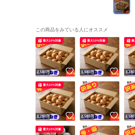
この商品をみている人にオススメ
最大10%対象
最大10%対象
最
いいね！
いいね
2,580
円
1,980
円
3,280
最大10%対象
いいね！
いいね
2,280
円
2,580
円
2,580
最大10%対象