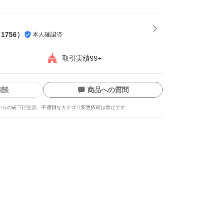
意を払って検品・梱包いたしますが、生ものに
せぬ傷みが生じる場合がございます。万が一、
（
1756
）
本人確認済
備がある場合は、受取評価前にご連絡くださ
取引実績99+
湿気や蒸れに弱いため、到着後はすぐに箱から
相談
商品への質問
認ください。
からの値下げ交渉、不適切なカテゴリ変更依頼は禁止です
コツ
るすか、新聞紙に包んで風通しの良い「涼しい
ください。使いきれずカットした場合は、しっ
んで冷蔵庫の野菜室で保管するのがベストで