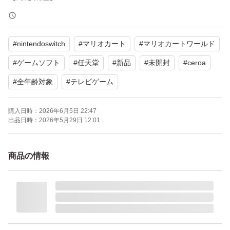
【CEROレーティング】A（全年齢対象）
【商品の状態】未使用
#
nintendoswitch
#
マリオカート
#
マリオカートワールド
【カラー】レッド系（パッケージ）
#
ゲームソフト
#
任天堂
#
新品
#
未開封
#
ceroa
よろしくお願いいたします。
#
全年齢対象
#
テレビゲーム
新品未開封のため値下げ交渉はしておりません
購入日時：
2026年6月5日 22:47
出品日時：
2026年5月29日 12:01
商品の情報