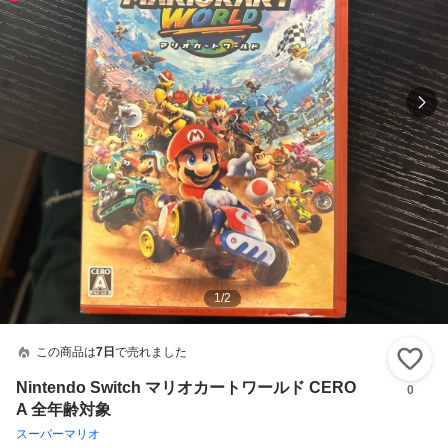
1
/
2
この商品は
7日
で売れました
い
Nintendo Switch マリオカートワールド CERO
0
A 全年齢対象
スーパーマリオ