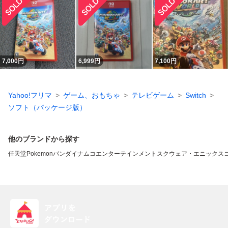
7,000
円
6,999
円
7,100
円
Yahoo!フリマ
ゲーム、おもちゃ
テレビゲーム
Switch
ソフト（パッケージ版）
他のブランドから探す
任天堂
Pokemon
バンダイナムコエンターテインメント
スクウェア・エニックス