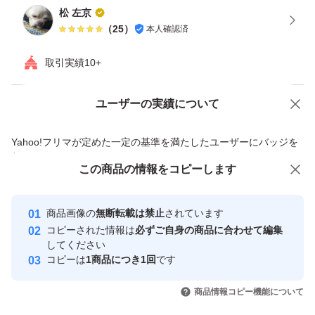
松 左京
（
25
）
本人確認済
取引実績10+
ユーザーの実績について
価格の相談
商品への質問
商品への質問からの値下げ交渉、不適切なカテゴリ変更依頼は禁止です
Yahoo!フリマが定めた一定の基準を満たしたユーザーにバッジを
付与しています
この商品をみている人にオススメ
この商品の情報をコピーします
安心取引出品者
最大10%対象
最大10%対象
最大10%対象
Yahoo!フリマの基準をクリアした安
安心取引出品者
商品画像の
無断転載は禁止
されています
心・安全なユーザーです
コピーされた情報は
必ずご自身の商品に合わせて編集
取引実績
してください
コピーは
1商品につき1回
です
このユーザーはYahoo!フリマの取
取引実績◯+
いいね！
いいね！
7,190
円
8,100
円
8,260
円
引を完了させた実績があります
商品情報コピー機能について
最大10%対象
最大10%対象
最大10%対象