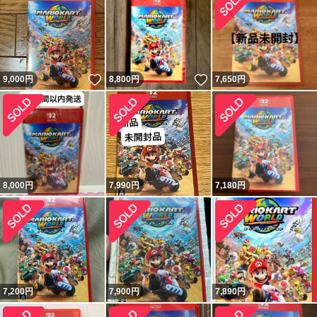
いいね！
いいね！
9,000
円
8,800
円
7,650
円
8,000
円
7,990
円
7,180
円
7,200
円
7,900
円
7,890
円