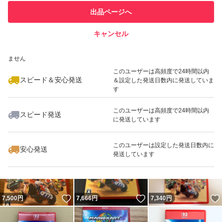
このユーザーは他フリマサービス
他フリマ実績◯+
出品ページへ
での取引実績があります
キャンセル
スピード&安心発送
いいね！
いいね！
8,300
※このバッジは実績に基づく表示であり、発送を保証しているものではあり
円
7,300
円
8,225
円
ません
このユーザーは高頻度で24時間以内
スピード＆安心発送
＆設定した発送日数内に発送していま
す
このユーザーは高頻度で24時間以内
スピード発送
に発送しています
いいね！
いいね！
7,200
円
7,250
円
7,500
円
最大10%対象
このユーザーは設定した発送日数内に
安心発送
発送しています
いいね！
いいね！
7,500
円
7,666
円
7,340
円