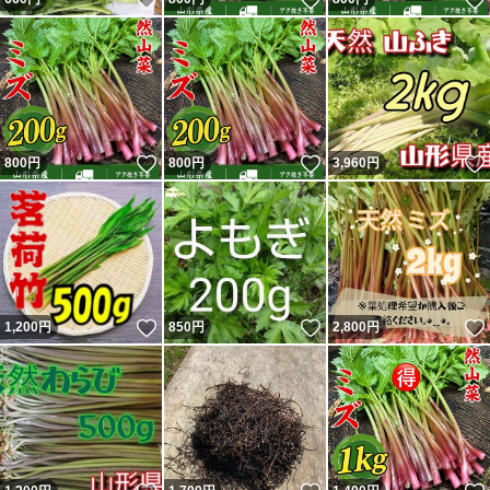
いいね！
いいね！
800
円
800
円
3,960
円
いいね！
いいね！
1,200
円
850
円
2,800
円