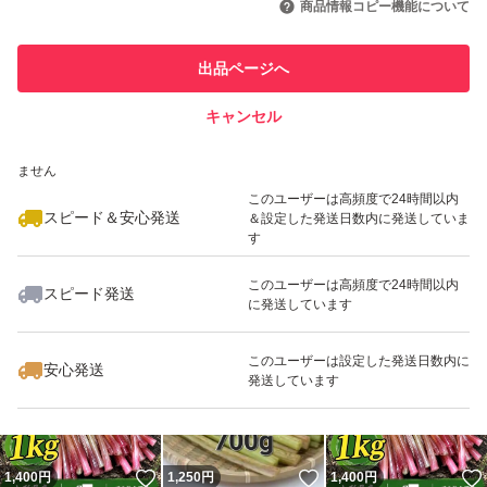
商品情報コピー機能について
最大10%対象
このユーザーは他フリマサービス
他フリマ実績◯+
出品ページへ
での取引実績があります
キャンセル
スピード&安心発送
いいね！
いいね！
1,100
※このバッジは実績に基づく表示であり、発送を保証しているものではあり
円
1,100
円
1,400
円
ません
このユーザーは高頻度で24時間以内
スピード＆安心発送
＆設定した発送日数内に発送していま
す
このユーザーは高頻度で24時間以内
スピード発送
に発送しています
いいね！
いいね！
1,100
円
1,250
円
800
円
このユーザーは設定した発送日数内に
安心発送
発送しています
いいね！
いいね！
1,400
円
1,250
円
1,400
円