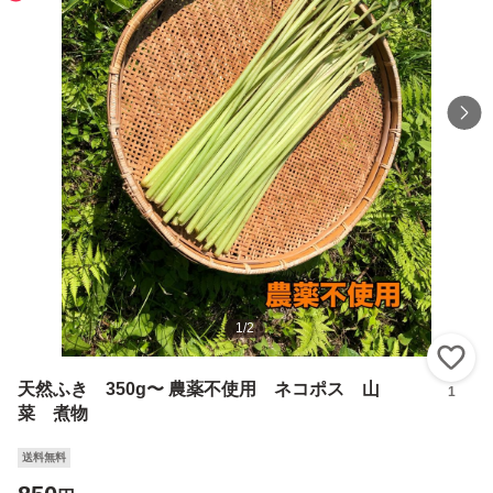
1
/
2
い
天然ふき 350g〜 農薬不使用 ネコポス 山
1
菜 煮物
送料無料