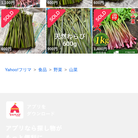
1,100
円
600
円
600
円
600
円
900
円
1,400
円
Yahoo!フリマ
食品
野菜
山菜