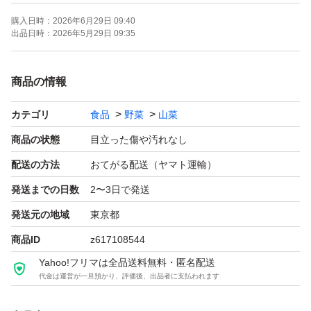
購入日時：
2026年6月29日 09:40
特徴: 農薬不使用
出品日時：
2026年5月29日 09:35
配送: ネコポス
備考: 期間限定(６月中旬頃まで)
商品の情報
カテゴリ
食品
野菜
山菜
※箱に入るように葉の部分と茎を短くカット(15cm程/ネコ
ポスサイズ/写真３枚目)させていただきます。
商品の状態
目立った傷や汚れなし
配送の方法
おてがる配送（ヤマト運輸）
※通常、ご注文後の翌朝頃に収穫して当日発送いたしま
発送までの日数
2〜3日で発送
す。
発送元の地域
東京都
商品ID
z617108544
※到着後はお水につけていただくと長持ちしますが、お早
Yahoo!フリマは全品送料無料・匿名配送
めの加熱調理をおすすめします。
代金は運営が一旦預かり、評価後、出品者に支払われます