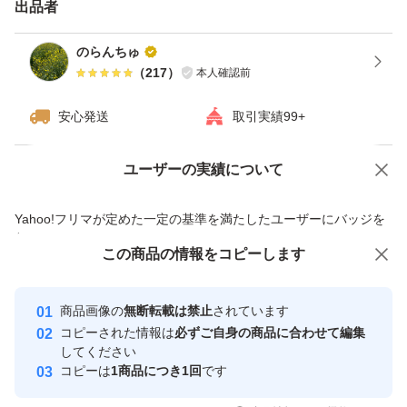
※写真はイメージで形・大きさなどは多少異なります。
出品者
のらんちゅ
よろしくお願いいたします！
（
217
）
本人確認前
安心発送
取引実績99+
ユーザーの実績について
価格の相談
商品への質問
商品への質問からの値下げ交渉、不適切なカテゴリ変更依頼は禁止です
Yahoo!フリマが定めた一定の基準を満たしたユーザーにバッジを
付与しています
この商品をみている人にオススメ
この商品の情報をコピーします
安心取引出品者
最大10%対象
Yahoo!フリマの基準をクリアした安
安心取引出品者
商品画像の
無断転載は禁止
されています
心・安全なユーザーです
コピーされた情報は
必ずご自身の商品に合わせて編集
取引実績
してください
コピーは
1商品につき1回
です
このユーザーはYahoo!フリマの取
取引実績◯+
いいね！
いいね！
800
円
1,100
円
1,100
円
引を完了させた実績があります