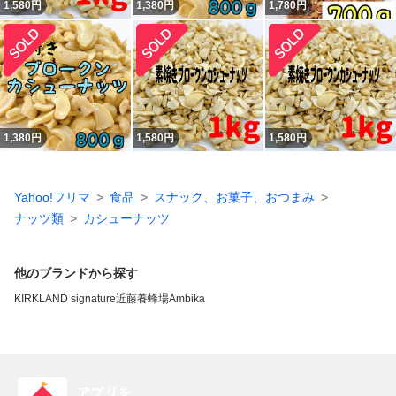
1,580
円
1,380
円
1,780
円
1,380
円
1,580
円
1,580
円
Yahoo!フリマ
食品
スナック、お菓子、おつまみ
ナッツ類
カシューナッツ
他のブランドから探す
KIRKLAND signature
近藤養蜂場
Ambika