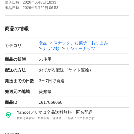
購入日時：
2026年6月8日 18:33
了承下さい。
出品日時：
2026年5月29日 06:53
ご不明点があればコメントよろしくお願いいたします。
商品の情報
食品
スナック、お菓子、おつまみ
素焼きアーモンド
カテゴリ
ナッツ類
カシューナッツ
低糖質
商品の状態
未使用
ローカーボ
配送の方法
おてがる配送（ヤマト運輸）
おつまみ
発送までの日数
3〜7日で発送
お菓子作り
ミックスナッツ
発送元の地域
愛知県
おやつ
商品ID
z617066050
ギルトフリー
Yahoo!フリマは全品送料無料・匿名配送
代金は運営が一旦預かり、評価後、出品者に支払われます
ダイエット
カシューナッツ