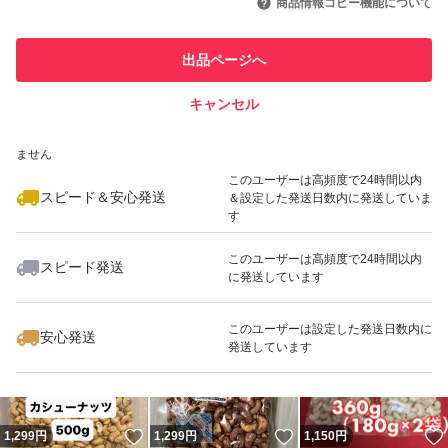
商品情報コピー機能について
最大10%対象
最大10%対象
このユーザーは他フリマサービス
他フリマ実績◯+
出品ページへ
での取引実績があります
キャンセル
スピード&安心発送
いいね！
いいね！
1,380
※このバッジは実績に基づく表示であり、発送を保証しているものではあり
円
1,580
円
1,299
円
ません
このユーザーは高頻度で24時間以内
スピード＆安心発送
＆設定した発送日数内に発送していま
す
このユーザーは高頻度で24時間以内
スピード発送
に発送しています
いいね！
いいね！
1,450
円
1,299
円
1,880
円
このユーザーは設定した発送日数内に
安心発送
発送しています
いいね！
いいね！
1,299
円
1,299
円
1,150
円