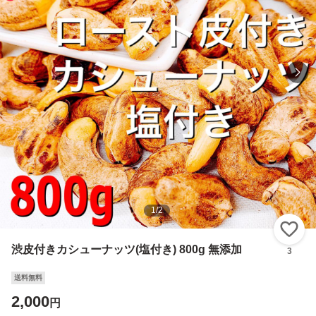
1
/
2
い
渋皮付きカシューナッツ(塩付き) 800g 無添加
3
送料無料
2,000
円