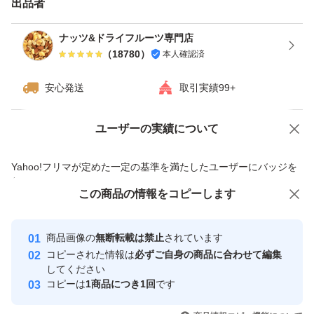
出品者
うす塩
ナッツ&ドライフルーツ専門店
（
18780
）
本人確認済
種類ミックスナッツ
安心発送
取引実績99+
ユーザーの実績について
価格の相談
商品への質問
商品への質問からの値下げ交渉、不適切なカテゴリ変更依頼は禁止です
Yahoo!フリマが定めた一定の基準を満たしたユーザーにバッジを
付与しています
この商品をみている人にオススメ
この商品の情報をコピーします
安心取引出品者
最大10%対象
最大10%対象
Yahoo!フリマの基準をクリアした安
安心取引出品者
商品画像の
無断転載は禁止
されています
心・安全なユーザーです
コピーされた情報は
必ずご自身の商品に合わせて編集
取引実績
してください
コピーは
1商品につき1回
です
このユーザーはYahoo!フリマの取
取引実績◯+
いいね！
いいね！
2,000
円
1,299
円
1,299
円
引を完了させた実績があります