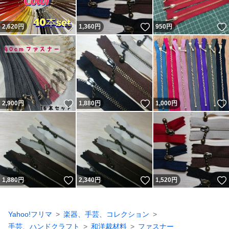
いいね！
いいね！
2,620
円
1,360
円
950
円
いいね！
いいね！
2,900
円
1,880
円
1,000
円
いいね！
いいね！
1,880
円
2,340
円
1,520
円
Yahoo!フリマ
楽器、手芸、コレクション
手芸、ハンドクラフト
和洋裁材料
ファスナー