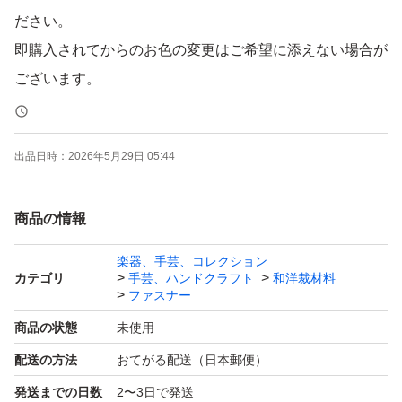
ださい。
即購入されてからのお色の変更はご希望に添えない場合が
ございます。
ハサミでカットでき、とても使い勝手の良いファスナーで
出品日時：
2026年5月29日 05:44
す。
商品の情報
テープカラー:8色
楽器、手芸、コレクション
カテゴリ
手芸、ハンドクラフト
和洋裁材料
★取り扱いサイズ
ファスナー
40cm 50cm
商品の状態
未使用
配送の方法
おてがる配送（日本郵便）
価格(送料込み)
発送までの日数
2〜3日で発送
5本… 910円でも販売可能です。