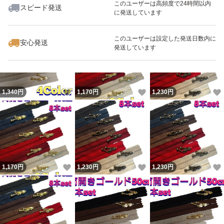
このユーザーは高頻度で24時間以内
スピード発送
に発送しています
いいね！
いいね！
1,170
円
1,340
円
990
円
#Sewingハンドメイド
このユーザーは設定した発送日数内に
安心発送
#玉付きファスナー
発送しています
#両開きファスナー
いいね！
いいね！
1,340
円
1,170
円
1,230
円
いいね！
いいね！
1,170
円
1,230
円
1,230
円