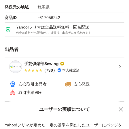
8本…1,170円
発送元の地域
群馬県
10本…1,390円
商品ID
z617056242
20本…2,600円
Yahoo!フリマは全品送料無料・匿名配送
代金は運営が一旦預かり、評価後、出品者に支払われます
30本…3,770円
出品者
写真2枚目上から
キナリ
手芸倶楽部Sewing
（
730
）
本人確認済
ベージュ
レッド
安心取引出品者
安心発送
エンジ
取引実績99+
ブラウン
ビターブラウン
ユーザーの実績について
価格の相談
商品への質問
ネイビー
商品への質問からの値下げ交渉、不適切なカテゴリ変更依頼は禁止です
Yahoo!フリマが定めた一定の基準を満たしたユーザーにバッジを
ブラック