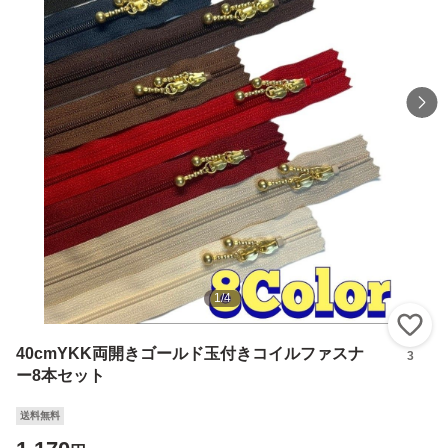
1
/
4
い
40cmYKK両開きゴールド玉付きコイルファスナ
3
ー8本セット
送料無料