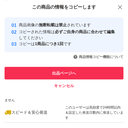
付与しています
この商品をみている人にオススメ
この商品の情報をコピーします
安心取引出品者
写真のカラーは撮影の状況、モニターの環境等で実際の色
Yahoo!フリマの基準をクリアした安
安心取引出品者
と異なる場合があります。
商品画像の
無断転載は禁止
されています
心・安全なユーザーです
コピーされた情報は
必ずご自身の商品に合わせて編集
取引実績
してください
その他の商品と同梱の場合は−50円とさせていただきま
コピーは
1商品につき1回
です
このユーザーはYahoo!フリマの取
取引実績◯+
いいね！
いいね！
1,170
す。
円
1,170
円
1,170
円
引を完了させた実績があります
商品情報コピー機能について
このユーザーは他フリマサービス
新品未使用ですが素人保管ですので軽微なシワやキズがあ
他フリマ実績◯+
出品ページへ
での取引実績があります
る場合があります。
キャンセル
スピード&安心発送
予めご了承ください。
いいね！
いいね！
1,230
※このバッジは実績に基づく表示であり、発送を保証しているものではあり
円
840
円
1,340
円
ません
発送はクリックポストになります。
このユーザーは高頻度で24時間以内
スピード＆安心発送
＆設定した発送日数内に発送していま
匿名配送をご希望の方は＋30円で承りますのでコメント
す
ください。