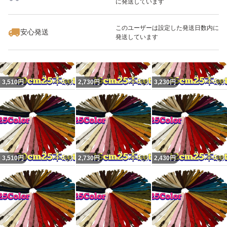
⑳ビターブラウン(570)
に発送しています
いいね！
いいね！
2,430
円
2,810
円
2,910
円
サンドベージュ(572)
このユーザーは設定した発送日数内に
安心発送
ベージュ(573)
発送しています
ライトグレー(576)
スモークグレー(860)
ブラック(580)
いいね！
いいね！
3,510
円
2,730
円
3,230
円
写真のカラーは撮影の状況、モニターの環境等で実際の色
と異なる場合があります。
いいね！
いいね！
3,510
円
2,730
円
2,430
円
その他の商品と同梱の場合は−50円とさせていただきま
す。
新品未使用ですが素人保管ですので軽微なシワやキズがあ