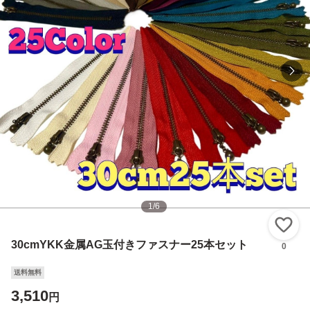
1
/
6
い
30cmYKK金属AG玉付きファスナー25本セット
0
送料無料
3,510
円