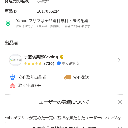
25本… 3,510円
発送元の地域
群馬県
30本… 4,170円
商品ID
z617056214
40本… 5,500円
Yahoo!フリマは全品送料無料・匿名配送
代金は運営が一旦預かり、評価後、出品者に支払われます
写真2
出品者
①ホワイト(501)
②キナリ(801)
手芸倶楽部Sewing
（
730
）
本人確認済
③サクラ(512)
④フレンチローズ(070)
安心取引出品者
安心発送
⑤スカーレット(518)
取引実績99+
⑥レッド(519)
⑦エンジ(520)
ユーザーの実績について
価格の相談
商品への質問
⑧ブライトゴールド(848)
商品への質問からの値下げ交渉、不適切なカテゴリ変更依頼は禁止です
Yahoo!フリマが定めた一定の基準を満たしたユーザーにバッジを
付与しています