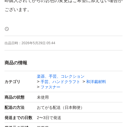
即購入されてからのお色の変更はご希望に添えない場合が
ございます。
表記の長さは金属部分の長さになり
全長は＋3cmとなります。
出品日時：
2026年5月29日 05:44
テープカラー:25色
商品の情報
★取り扱いサイズ
楽器、手芸、コレクション
カテゴリ
手芸、ハンドクラフト
和洋裁材料
12,14,16,18,20,25,30cm
ファスナー
商品の状態
未使用
価格(送料込み)
配送の方法
おてがる配送（日本郵便）
10本… 1,510円
発送までの日数
2〜3日で発送
20本… 2,840円