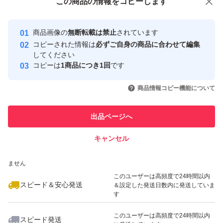
写真3
この商品をみている人にオススメ
この商品の情報をコピーします
安心取引出品者
⑨イエローグリーン(510)
Yahoo!フリマの基準をクリアした安
安心取引出品者
⑩カーキ(566)
商品画像の
無断転載は禁止
されています
心・安全なユーザーです
コピーされた情報は
必ずご自身の商品に合わせて編集
⑪オリーブグリーン(888)
取引実績
してください
⑫フォグブルー(104)
コピーは
1商品につき1回
です
このユーザーはYahoo!フリマの取
取引実績◯+
いいね！
いいね！
2,730
⑬マリンブルー(020)
円
2,810
円
2,730
円
引を完了させた実績があります
商品情報コピー機能について
⑭ネイビー(560)
このユーザーは他フリマサービス
⑮ロイヤルパープル(285)
他フリマ実績◯+
出品ページへ
での取引実績があります
⑯マットパープル(230)
キャンセル
スピード&安心発送
いいね！
いいね！
3,230
※このバッジは実績に基づく表示であり、発送を保証しているものではあり
円
3,510
円
2,910
円
写真4
ません
⑰カフェオレ(508)
このユーザーは高頻度で24時間以内
スピード＆安心発送
＆設定した発送日数内に発送していま
⑱クレイブラウン(563)
す
⑲ブラウン(568)
このユーザーは高頻度で24時間以内
スピード発送