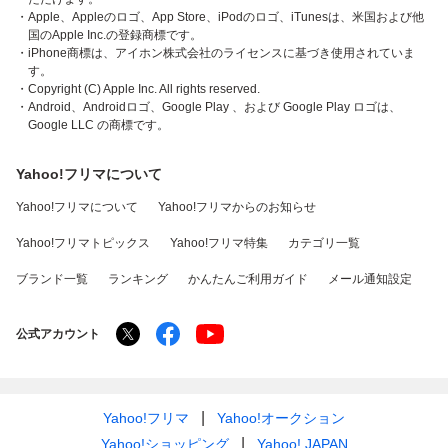
・Apple、Appleのロゴ、App Store、iPodのロゴ、iTunesは、米国および他
国のApple Inc.の登録商標です。
・iPhone商標は、アイホン株式会社のライセンスに基づき使用されていま
す。
・Copyright (C) Apple Inc. All rights reserved.
・Android、Androidロゴ、Google Play 、および Google Play ロゴは、
Google LLC の商標です。
Yahoo!フリマについて
Yahoo!フリマについて
Yahoo!フリマからのお知らせ
Yahoo!フリマトピックス
Yahoo!フリマ特集
カテゴリ一覧
ブランド一覧
ランキング
かんたんご利用ガイド
メール通知設定
公式アカウント
Yahoo!フリマ
Yahoo!オークション
Yahoo!ショッピング
Yahoo! JAPAN