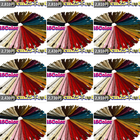
る場合がございます。
いいね！
いいね！
2,810
円
2,810
円
2,810
円
予めご了承ください。
発送はクリックポストです。
匿名配送をご希望の方は＋30円で承りますのでコメント
ください。
いいね！
いいね！
2,730
円
2,430
円
2,910
円
#Sewingハンドメイド
#玉付きファスナー
#金属ファスナー
いいね！
いいね！
2,430
円
2,730
円
2,910
円