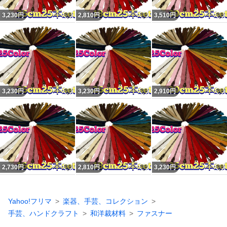
いいね！
いいね！
3,230
円
2,810
円
3,510
円
いいね！
いいね！
3,230
円
3,230
円
2,910
円
いいね！
いいね！
2,730
円
2,810
円
3,230
円
Yahoo!フリマ
楽器、手芸、コレクション
手芸、ハンドクラフト
和洋裁材料
ファスナー