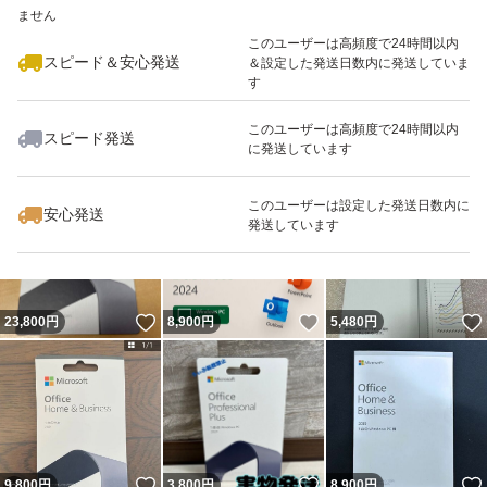
ません
最大10%対象
このユーザーは高頻度で24時間以内
スピード＆安心発送
＆設定した発送日数内に発送していま
す
このユーザーは高頻度で24時間以内
スピード発送
に発送しています
いいね！
いいね！
9,800
円
9,800
円
24,800
円
このユーザーは設定した発送日数内に
安心発送
発送しています
いいね！
いいね！
23,800
円
8,900
円
5,480
円
いいね！
いいね！
9,800
円
3,800
円
8,900
円