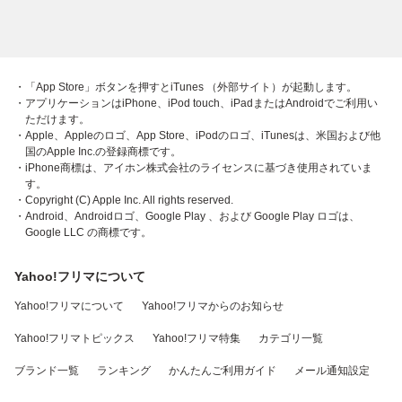
・「App Store」ボタンを押すとiTunes （外部サイト）が起動します。
・アプリケーションはiPhone、iPod touch、iPadまたはAndroidでご利用い
ただけます。
・Apple、Appleのロゴ、App Store、iPodのロゴ、iTunesは、米国および他
国のApple Inc.の登録商標です。
・iPhone商標は、アイホン株式会社のライセンスに基づき使用されていま
す。
・Copyright (C) Apple Inc. All rights reserved.
・Android、Androidロゴ、Google Play 、および Google Play ロゴは、
Google LLC の商標です。
Yahoo!フリマについて
Yahoo!フリマについて
Yahoo!フリマからのお知らせ
Yahoo!フリマトピックス
Yahoo!フリマ特集
カテゴリ一覧
ブランド一覧
ランキング
かんたんご利用ガイド
メール通知設定