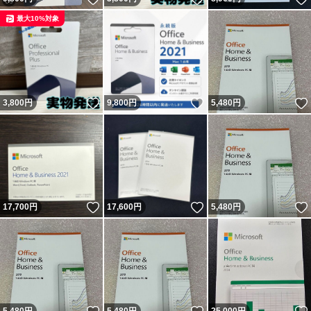
最大10%対象
いいね！
いいね！
3,800
円
9,800
円
5,480
円
いいね！
いいね！
17,700
円
17,600
円
5,480
円