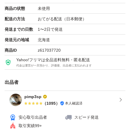
商品の状態
未使用
配送の方法
おてがる配送（日本郵便）
発送までの日数
1〜2日で発送
発送元の地域
北海道
商品ID
z617037720
Yahoo!フリマは全品送料無料・匿名配送
代金は運営が一旦預かり、評価後、出品者に支払われます
出品者
pimp3sp
（
1095
）
本人確認済
安心取引出品者
スピード発送
取引実績99+