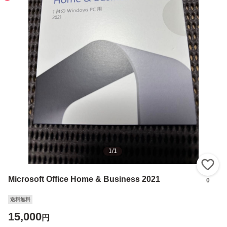
1
/
1
い
Microsoft Office Home & Business 2021
0
送料無料
15,000
円