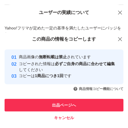
ユーザーの実績について
価格の相談
商品への質問
商品への質問からの値下げ交渉、不適切なカテゴリ変更依頼は禁止です
Yahoo!フリマが定めた一定の基準を満たしたユーザーにバッジを
付与しています
この商品をみている人にオススメ
この商品の情報をコピーします
安心取引出品者
最大10%対象
Yahoo!フリマの基準をクリアした安
安心取引出品者
商品画像の
無断転載は禁止
されています
心・安全なユーザーです
コピーされた情報は
必ずご自身の商品に合わせて編集
取引実績
してください
コピーは
1商品につき1回
です
このユーザーはYahoo!フリマの取
取引実績◯+
いいね！
いいね！
22,800
円
9,800
円
9,800
円
引を完了させた実績があります
商品情報コピー機能について
最大10%対象
このユーザーは他フリマサービス
他フリマ実績◯+
出品ページへ
での取引実績があります
キャンセル
スピード&安心発送
いいね！
いいね！
9,800
※このバッジは実績に基づく表示であり、発送を保証しているものではあり
円
32,000
円
9,800
円