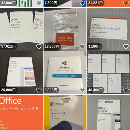
いいね！
いいね！
32,800
円
7,500
円
21,221
円
いいね！
いいね！
57,011
円
18,800
円
3,180
円
いいね！
いいね！
20,800
円
9,800
円
48,400
円