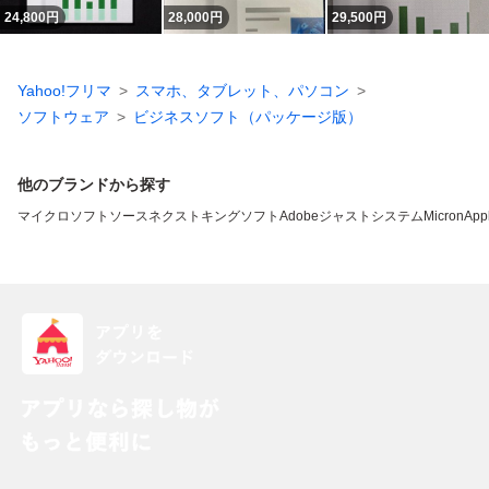
24,800
円
28,000
円
29,500
円
Yahoo!フリマ
スマホ、タブレット、パソコン
ソフトウェア
ビジネスソフト（パッケージ版）
他のブランドから探す
マイクロソフト
ソースネクスト
キングソフト
Adobe
ジャストシステム
Micron
App