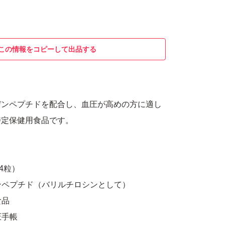
この情報をコピーして出品する
デンペプチドを配合し、血圧が高めの方に適し
特定保健用食品です。
袋4粒）
ーデンペプチド（バリルチロシンとして）
食品
圧手帳