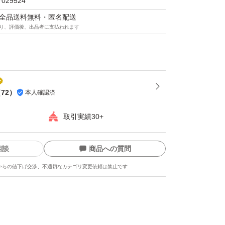
7029524
マは全品送料無料・匿名配送
り、評価後、出品者に支払われます
（
72
）
本人確認済
取引実績30+
相談
商品への質問
からの値下げ交渉、不適切なカテゴリ変更依頼は禁止です