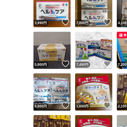
いいね！
いいね
3,990
円
7,000
円
4,100
最
いいね！
いいね
5,900
円
7,490
円
7,200
Yaho
安心取引
安心
いいね！
いいね
8,900
円
1,600
円
2,100
取引実績
取引