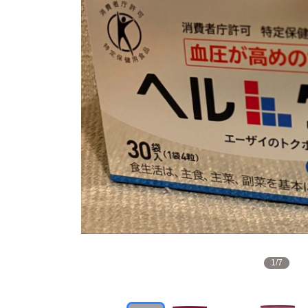
1
/
7