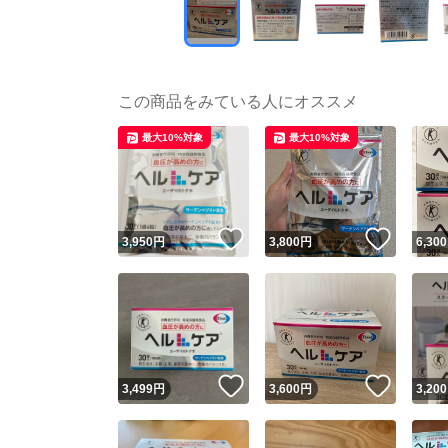
この商品をみている人にオススメ
最大10%対象
最大10%対象
いいね！
いいね
3,950
円
3,800
円
6,300
いいね！
いいね
3,499
円
3,600
円
3,200