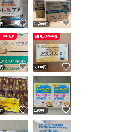
！
いいね！
いいね！
円
11,000
円
大10%対象
最大10%対象
ユーザーの実績について
！
いいね！
いいね！
円
5,990
円
o!フリマが定めた一定の基準を満たしたユーザーにバッジを付与しています
出品者
この商品の情報をコピーします
取引出品者
Yahoo!フリマの基準をクリアした安心・安全なユーザーです
！
いいね！
いいね！
商品画像の
無断転載は禁止
されています
円
1,900
円
コピーされた情報は
必ずご自身の商品に合わせて編集
してください
コピーは
1商品につき1回
です
実績◯+
このユーザーはYahoo!フリマの取引を完了させた実績があり