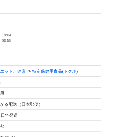
回1包を水などで服用
の方に
株式会社
19:04
00:55
は折りたたんで同封させていただきますのでご
エット、健康
特定保健用食品(トクホ)
i
用
がる配送（日本郵便）
2日で発送
都