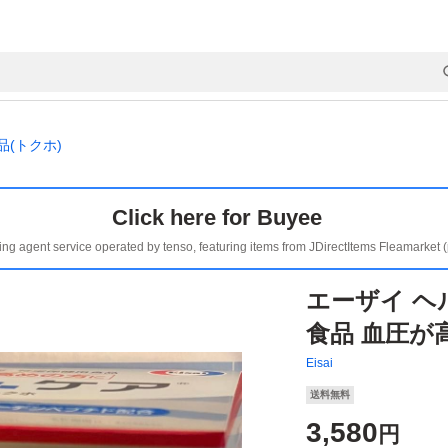
(トクホ)
Click here for Buyee
ing agent service operated by tenso, featuring items from JDirectItems Fleamarket 
エーザイ ヘ
食品 血圧が
Eisai
送料無料
3,580
円