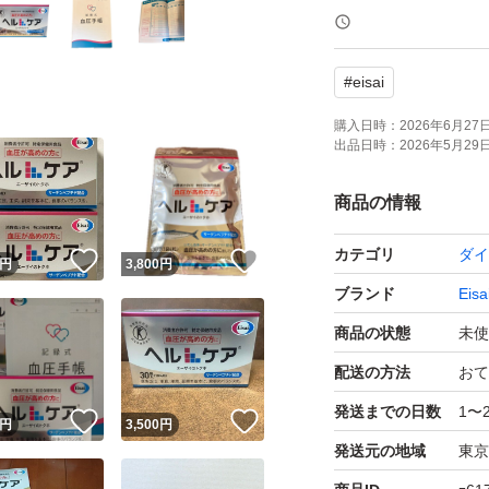
- 使用方法: 1日1
#
eisai
- 対象: 血圧が高め
- 製造元: エーザイ
購入日時：
2026年6月27日 
出品日時：
2026年5月29日 
- 賞味期限: 2028/4
商品の情報
発送の都合上、箱
カテゴリ
ダイ
！
いいね！
いいね！
了承下さい。
円
3,800
円
ブランド
Eisa
商品の状態
未使
配送の方法
おて
発送までの日数
1〜
！
いいね！
いいね！
円
3,500
円
発送元の地域
東京