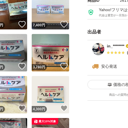
商品ID
z61
Yahoo!フリ
代金は運営が一旦預か
！
いいね！
いいね！
円
7,400
円
出品者
in_********
！
いいね！
いいね！
安心発送
円
3,780
円
価格の
商品への質問
！
いいね！
いいね！
円
4,300
円
最大10%対象