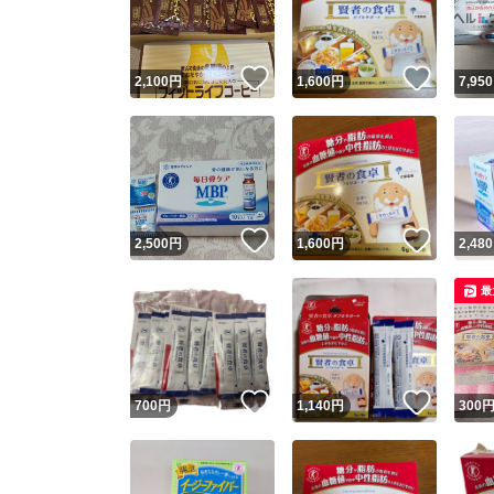
他フ
いいね！
いいね
2,100
円
1,600
円
7,950
スピード
※このバッ
スピ
いいね！
いいね
2,500
円
1,600
円
2,480
スピ
最
安心
いいね！
いいね
700
円
1,140
円
300