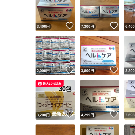
いいね！
いいね
3,400
円
7,300
円
6,400
いいね！
いいね
2,000
円
3,800
円
3,800
最大10%対象
いいね！
いいね
3,200
円
4,299
円
3,698