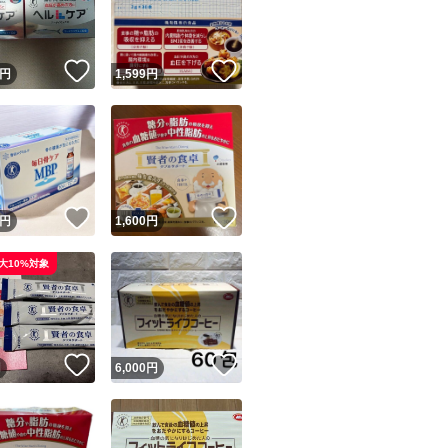
商品情報コピー機
リマ実績◯+
このユーザーは他フリマサービスでの取引実績があります
！
いいね！
いいね！
円
1,599
円
出品ページへ
&安心発送
キャンセル
ジは実績に基づく表示であり、発送を保証しているものではありません
このユーザーは高頻度で24時間以内＆設定した発送日数内に
ード＆安心発送
ます
！
いいね！
いいね！
円
1,600
円
ード発送
このユーザーは高頻度で24時間以内に発送しています
大10%対象
発送
このユーザーは設定した発送日数内に発送しています
！
いいね！
いいね！
円
6,000
円