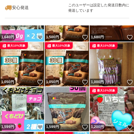
最大10%対象
最大10%対象
このユーザーは設定した発送日数内に
安心発送
発送しています
いいね！
いいね！
1,640
円
1,500
円
1,680
円
最大10%対象
最大10%対象
最大10%対象
いいね！
いいね！
1,050
円
1,050
円
1,000
円
最大10%対象
いいね！
いいね！
1,599
円
1,599
円
1,200
円