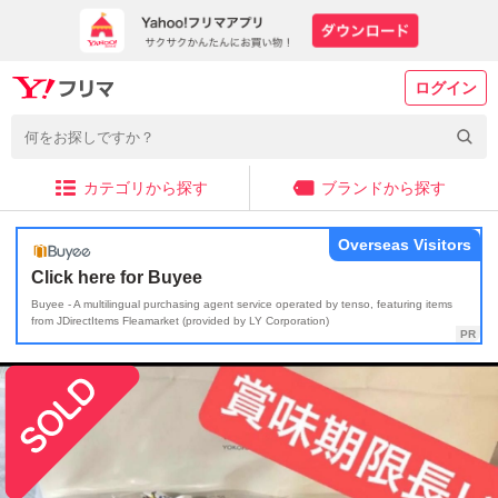
ログイン
カテゴリから探す
ブランドから探す
Overseas Visitors
Click here for Buyee
Buyee - A multilingual purchasing agent service operated by tenso, featuring items
from JDirectItems Fleamarket (provided by LY Corporation)