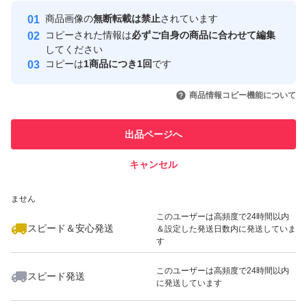
最大10%対象
Yahoo!フリマの基準をクリアした安
安心取引出品者
商品画像の
無断転載は禁止
されています
心・安全なユーザーです
コピーされた情報は
必ずご自身の商品に合わせて編集
取引実績
してください
コピーは
1商品につき1回
です
このユーザーはYahoo!フリマの取
取引実績◯+
いいね！
いいね！
3,190
円
3,380
円
1,000
円
引を完了させた実績があります
商品情報コピー機能について
最大10%対象
最大10%対象
このユーザーは他フリマサービス
他フリマ実績◯+
出品ページへ
での取引実績があります
キャンセル
スピード&安心発送
いいね！
いいね！
3,700
※このバッジは実績に基づく表示であり、発送を保証しているものではあり
円
3,700
円
3,380
円
ません
このユーザーは高頻度で24時間以内
スピード＆安心発送
＆設定した発送日数内に発送していま
す
このユーザーは高頻度で24時間以内
スピード発送
に発送しています
いいね！
いいね！
1,780
円
1,088
円
3,380
円