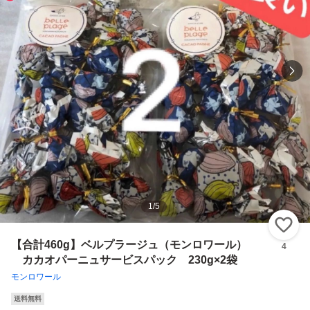
1
/
5
い
【合計460g】ベルプラージュ（モンロワール）
4
カカオパーニュサービスパック 230g×2袋
モンロワール
送料無料