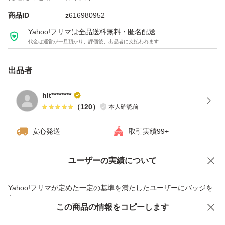
個包装されたチョコレートが合計2袋入っています。
商品ID
z616980952
Yahoo!フリマは全品送料無料・匿名配送
代金は運営が一旦預かり、評価後、出品者に支払われます
未開封の新品ですが、自宅保管品であることをご理解の上
ご購入ください。
出品者
【ブランド】ベルプラージュ
hlt********
（
120
）
本人確認前
【賞味期限】2026.10.20
【商品の状態】未使用
安心発送
取引実績99+
【カラー】マルチカラー
ユーザーの実績について
価格の相談
商品への質問
よろしくお願いいたします。
商品への質問からの値下げ交渉、不適切なカテゴリ変更依頼は禁止です
Yahoo!フリマが定めた一定の基準を満たしたユーザーにバッジを
付与しています
この商品をみている人にオススメ
この商品の情報をコピーします
安心取引出品者