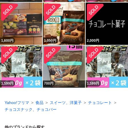
1,600
円
1,050
円
2,000
円
1,599
円
700
円
1,599
円
Yahoo!フリマ
食品
スイーツ、洋菓子
チョコレート
チョコスナック、チョコバー
他のブランドから探す