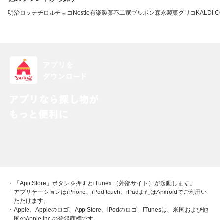
明治
ロッテ
チロルチョコ
Nestle
有楽製菓
不二家
ブルボン
森永製菓
グリコ
KALDI 
・「App Store」ボタンを押すとiTunes （外部サイト）が起動します。
・アプリケーションはiPhone、iPod touch、iPadまたはAndroidでご利用い
ただけます。
・Apple、Appleのロゴ、App Store、iPodのロゴ、iTunesは、米国および他
国のApple Inc.の登録商標です。