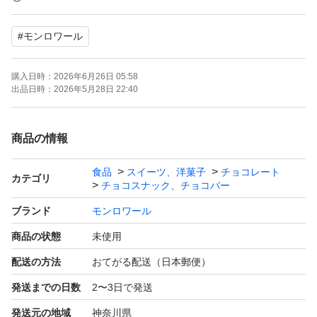
最大限配慮致します。
#
モンロワール
投函後 配送中の
購入日時：
2026年6月26日 05:58
トラブルには対応致しかねます。
出品日時：
2026年5月28日 22:40
チョコレートの溶けリスクにつきまして
ご承知おき願います。
商品の情報
-----
食品
スイーツ、洋菓子
チョコレート
ベルプラージュ（モンロワール）
カテゴリ
チョコスナック、チョコバー
カカオパーニュサービスパック 230g
ブランド
モンロワール
商品の状態
未使用
----
配送の方法
おてがる配送（日本郵便）
発送までの日数
2〜3日で発送
ベルプラージュのカカオパーニュチョコレート2袋セット
です。
発送元の地域
神奈川県