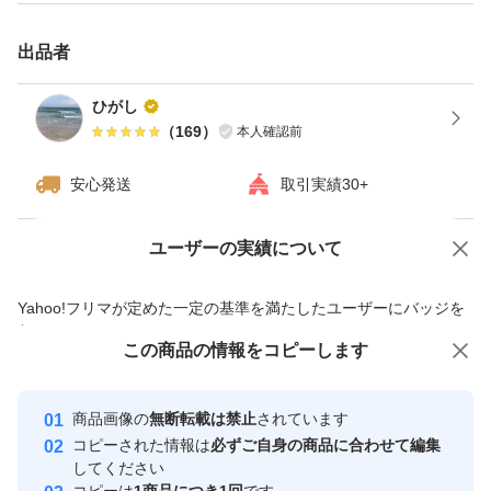
出品者
ひがし
（
169
）
本人確認前
安心発送
取引実績30+
ユーザーの実績について
価格の相談
商品への質問
商品への質問からの値下げ交渉、不適切なカテゴリ変更依頼は禁止です
Yahoo!フリマが定めた一定の基準を満たしたユーザーにバッジを
付与しています
この商品をみている人にオススメ
この商品の情報をコピーします
安心取引出品者
最大10%対象
最大10%対象
Yahoo!フリマの基準をクリアした安
安心取引出品者
商品画像の
無断転載は禁止
されています
心・安全なユーザーです
コピーされた情報は
必ずご自身の商品に合わせて編集
取引実績
してください