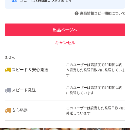
コピーは
1商品につき1回
です
このユーザーはYahoo!フリマの取
取引実績◯+
いいね！
いいね！
2,580
円
3,280
円
3,500
円
引を完了させた実績があります
商品情報コピー機能について
最大10%対象
このユーザーは他フリマサービス
他フリマ実績◯+
出品ページへ
での取引実績があります
キャンセル
スピード&安心発送
いいね！
いいね！
2,700
※このバッジは実績に基づく表示であり、発送を保証しているものではあり
円
3,280
円
2,800
円
ません
このユーザーは高頻度で24時間以内
スピード＆安心発送
＆設定した発送日数内に発送していま
す
このユーザーは高頻度で24時間以内
スピード発送
に発送しています
いいね！
いいね！
2,700
円
2,700
円
2,600
円
このユーザーは設定した発送日数内に
安心発送
発送しています