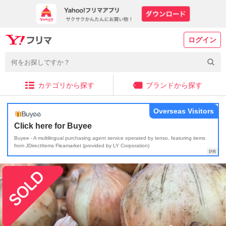
ログイン
カテゴリから探す
ブランドから探す
Overseas Visitors
Click here for Buyee
Buyee - A multilingual purchasing agent service operated by tenso, featuring items
from JDirectItems Fleamarket (provided by LY Corporation)