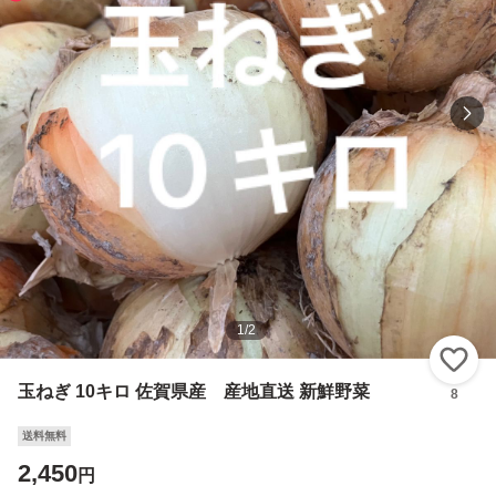
1
/
2
い
玉ねぎ 10キロ 佐賀県産 産地直送 新鮮野菜
8
送料無料
2,450
円