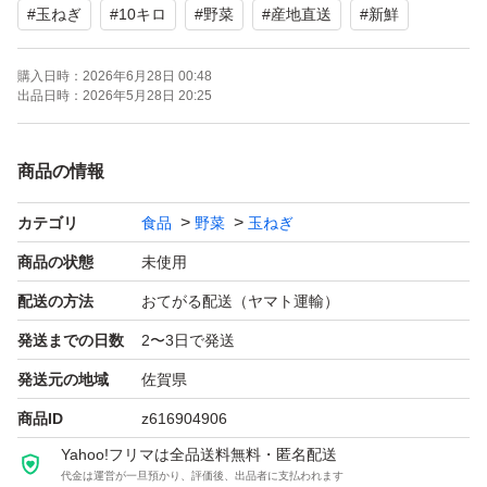
#
玉ねぎ
#
10キロ
#
野菜
#
産地直送
#
新鮮
購入日時：
2026年6月28日 00:48
出品日時：
2026年5月28日 20:25
商品の情報
カテゴリ
食品
野菜
玉ねぎ
商品の状態
未使用
配送の方法
おてがる配送（ヤマト運輸）
発送までの日数
2〜3日で発送
発送元の地域
佐賀県
商品ID
z616904906
Yahoo!フリマは全品送料無料・匿名配送
代金は運営が一旦預かり、評価後、出品者に支払われます