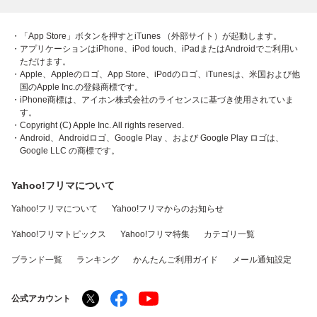
・「App Store」ボタンを押すとiTunes （外部サイト）が起動します。
・アプリケーションはiPhone、iPod touch、iPadまたはAndroidでご利用い
ただけます。
・Apple、Appleのロゴ、App Store、iPodのロゴ、iTunesは、米国および他
国のApple Inc.の登録商標です。
・iPhone商標は、アイホン株式会社のライセンスに基づき使用されていま
す。
・Copyright (C) Apple Inc. All rights reserved.
・Android、Androidロゴ、Google Play 、および Google Play ロゴは、
Google LLC の商標です。
Yahoo!フリマについて
Yahoo!フリマについて
Yahoo!フリマからのお知らせ
Yahoo!フリマトピックス
Yahoo!フリマ特集
カテゴリ一覧
ブランド一覧
ランキング
かんたんご利用ガイド
メール通知設定
公式アカウント