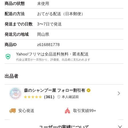
簡易包装になることご理解下さい。
商品の状態
未使用
配送の方法
おてがる配送（日本郵便）
新品、未使用、正規品になりますが、仕入経路保護の為、
発送までの日数
3〜7日で発送
QRコードなどに加工があります。
発送元の地域
岡山県
神経質な方は、購入お控え下さい。
商品ID
z616881778
Yahoo!フリマは全品送料無料・匿名配送
バラ売り、まとめ買い、組み合わせなど、お気軽にご連絡
代金は運営が一旦預かり、評価後、出品者に支払われます
ください。まとめ買いの方がお得になるようにしていま
す。
出品者
森のシャンプー屋 フォロー割引有
（
361
）
本人確認前
安心発送
取引実績99+
ユーザーの実績について