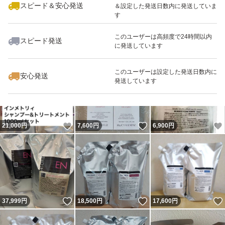
スピード＆安心発送
＆設定した発送日数内に発送していま
す
このユーザーは高頻度で24時間以内
スピード発送
に発送しています
いいね！
いいね！
13,000
円
12,500
円
10,500
円
このユーザーは設定した発送日数内に
安心発送
発送しています
いいね！
いいね！
21,000
円
7,600
円
6,900
円
いいね！
いいね！
37,999
円
18,500
円
17,600
円