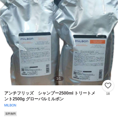
1
/
1
い
アンチフリッズ シャンプー2500ml トリートメ
18
ント2500g グローバルミルボン
MILBON
送料無料