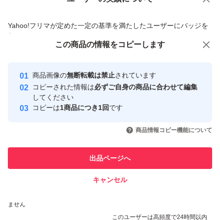
価格の相談
商品への質問
商品への質問からの値下げ交渉、不適切なカテゴリ変更依頼は禁止です
Yahoo!フリマが定めた一定の基準を満たしたユーザーにバッジを
付与しています
この商品をみている人にオススメ
この商品の情報をコピーします
安心取引出品者
最大10%対象
最大10%対象
最大10%対象
Yahoo!フリマの基準をクリアした安
安心取引出品者
商品画像の
無断転載は禁止
されています
心・安全なユーザーです
コピーされた情報は
必ずご自身の商品に合わせて編集
取引実績
してください
コピーは
1商品につき1回
です
このユーザーはYahoo!フリマの取
取引実績◯+
いいね！
いいね！
17,600
円
17,600
円
10,500
円
引を完了させた実績があります
商品情報コピー機能について
最大10%対象
このユーザーは他フリマサービス
他フリマ実績◯+
出品ページへ
での取引実績があります
キャンセル
スピード&安心発送
いいね！
いいね！
17,600
※このバッジは実績に基づく表示であり、発送を保証しているものではあり
円
17,400
円
10,500
円
ません
このユーザーは高頻度で24時間以内