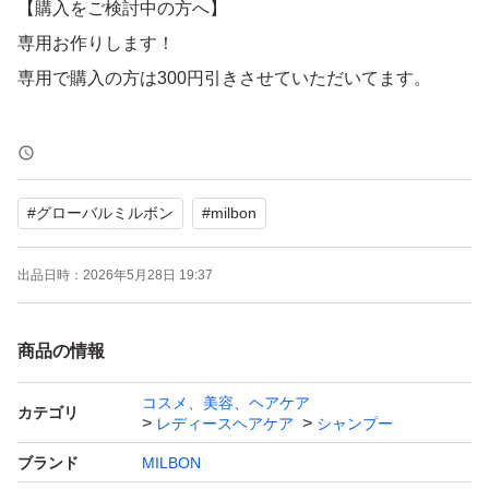
【購入をご検討中の方へ】
専用お作りします！
専用で購入の方は300円引きさせていただいてます。
誠に恐れ入りますが、取引実績（評価）の少ない方や、ア
カウントを作成したばかりの方は、購入前に一度コメント
#
グローバルミルボン
#
milbon
欄よりご連絡をお願いいたします。
お互いに安心してお取引を進めるため、ご協力いただけま
出品日時：
2026年5月28日 19:37
すと幸いです。
商品の情報
美容室で、購入しております。
2026年7月購入品
コスメ、美容、ヘアケア
カテゴリ
レディースヘアケア
シャンプー
最安値になるように努力してます。
ブランド
MILBON