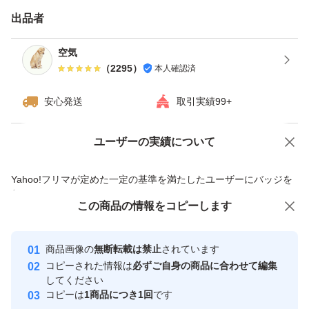
す。※四合瓶はサイズの都合上ダンボールでの発送がメイ
出品者
ンとなります。
空気
（
2295
）
本人確認済
------------検索用------------
獺祭、十四代、黒龍、而今、鍋島、勝駒、花邑、花陽浴、
安心発送
取引実績99+
新政、飛露喜、田酒、東洋美人、写楽、No6、鳳凰美田、
久保田、作、澤屋まつもと、大吟醸、純米大吟醸、日本
ユーザーの実績について
価格の相談
商品への質問
酒、亜麻猫、陽乃鳥、天蛙、プレミア酒、日本酒、山本、
商品への質問からの値下げ交渉、不適切なカテゴリ変更依頼は禁止です
Yahoo!フリマが定めた一定の基準を満たしたユーザーにバッジを
冩楽、飛露喜、十四代、磯自慢
付与しています
くどき上手、澤屋まつもと、花陽浴、勝駒、九平次、久保
この商品をみている人にオススメ
この商品の情報をコピーします
安心取引出品者
田、山田錦、白鶴錦、居酒屋
最大10%対象
最大10%対象
最大10%対象
Yahoo!フリマの基準をクリアした安
安心取引出品者
商品画像の
無断転載は禁止
されています
心・安全なユーザーです
コピーされた情報は
必ずご自身の商品に合わせて編集
取引実績
してください
コピーは
1商品につき1回
です
このユーザーはYahoo!フリマの取