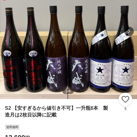
1
/
4
い
S2 【安すぎるから値引き不可】一升瓶6本 製
5
造月は2枚目以降に記載
送料無料