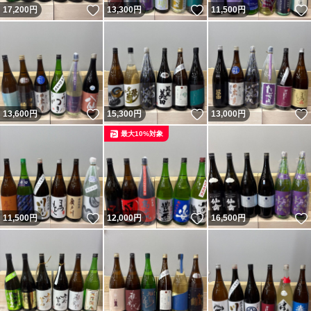
いいね！
いいね！
17,200
円
13,300
円
11,500
円
いいね！
いいね！
13,600
円
15,300
円
13,000
円
最大10%対象
いいね！
いいね！
11,500
円
12,000
円
16,500
円