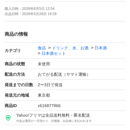
購入日時：
2026年6月5日 12:54
【お願い】
出品日時：
2026年5月28日 19:29
・・Yahoo!フリマの仕様につきクール便での発送は行な
っておりません。ご了承ください。
商品の情報
・20歳未満の方には販売しません。
食品
ドリンク、水、お酒
日本酒
・段ボールでの発送中に割れてしまう事があったため、お
カテゴリ
日本酒セット
酒用のP箱で発送しております！
商品の状態
未使用
・段ボールご希望の際は購入後にメッセージでご連絡くだ
配送の方法
おてがる配送（ヤマト運輸）
さい。
発送までの日数
2〜3日で発送
・配達日時のご希望がある方も購入後のメッセージでご連
絡ください。
発送元の地域
東京都
・日曜日、月曜日は発送をお休みさせて頂く場合がござい
商品ID
z616877866
ますが、ご了承下さい。
Yahoo!フリマは全品送料無料・匿名配送
代金は運営が一旦預かり、評価後、出品者に支払われます
・ダンボールは破損しやすい為プラスチック箱を推奨しま