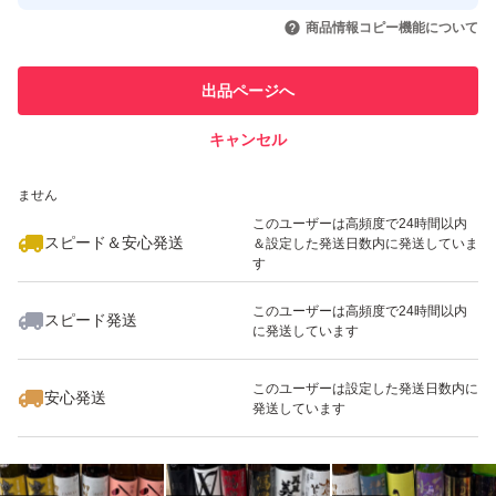
取引実績◯+
いいね！
いいね！
11,500
円
15,500
円
14,500
円
引を完了させた実績があります
商品情報コピー機能について
最大10%対象
最大10%対象
最大10%対象
このユーザーは他フリマサービス
他フリマ実績◯+
出品ページへ
での取引実績があります
キャンセル
スピード&安心発送
いいね！
いいね！
11,500
※このバッジは実績に基づく表示であり、発送を保証しているものではあり
円
13,500
円
13,000
円
ません
最大10%対象
最大10%対象
最大10%対象
このユーザーは高頻度で24時間以内
スピード＆安心発送
＆設定した発送日数内に発送していま
す
このユーザーは高頻度で24時間以内
スピード発送
に発送しています
いいね！
いいね！
14,800
円
12,000
円
12,000
円
最大10%対象
最大10%対象
最大10%対象
このユーザーは設定した発送日数内に
安心発送
発送しています