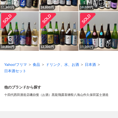
11,900
円
16,800
円
10,000
円
10,800
円
12,300
円
13,000
円
Yahoo!フリマ
食品
ドリンク、水、お酒
日本酒
日本酒セット
他のブランドから探す
十四代
西田酒造店
磯自慢（お酒）
黒龍
飛露喜
獺祭
八海山
作
久保田
冨士酒造