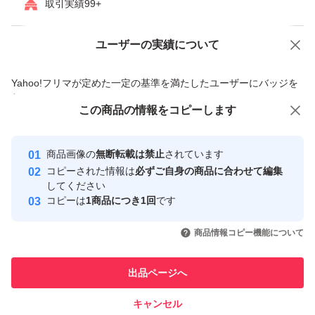
取引実績99+
方がいらっしゃいますが、その類の調査の結果見つかった
不具合などは動作保証の範囲外となります。
ユーザーの実績について
価格の相談
商品への質問
・原則、対応は受け取り連絡・またはYahoo!による強制
終了後には出来かねますのであらかじめご了承ください。
商品への質問からの値下げ交渉、不適切なカテゴリ変更依頼は禁止です
Yahoo!フリマが定めた一定の基準を満たしたユーザーにバッジを
・付属品については不良対応の対象外です。
付与しています
この商品をみている人にオススメ
この商品の情報をコピーします
安心取引出品者
・できるだけ配慮しておりますが写真を撮る際に傷や汚れ
が隠されてしまうことがあります。外装に伴う返品返金は
Yahoo!フリマの基準をクリアした安
安心取引出品者
商品画像の
無断転載は禁止
されています
心・安全なユーザーです
一切お断り致します。
コピーされた情報は
必ずご自身の商品に合わせて編集
・汚れや指紋が一部残ったままになってしまうことがあり
取引実績
してください
コピーは
1商品につき1回
です
ます。
このユーザーはYahoo!フリマの取
取引実績◯+
いいね！
いいね！
16,000
円
11,800
円
18,200
円
引を完了させた実績があります
商品情報コピー機能について
【発送について】
このユーザーは他フリマサービス
他フリマ実績◯+
出品ページへ
・発送目安は3-7日です。
での取引実績があります
・梱包資材は一部流用を行なっております。予めご了承く
キャンセル
スピード&安心発送