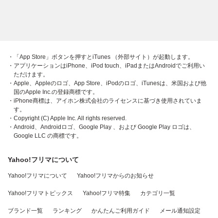
・「App Store」ボタンを押すとiTunes （外部サイト）が起動します。
・アプリケーションはiPhone、iPod touch、iPadまたはAndroidでご利用い
ただけます。
・Apple、Appleのロゴ、App Store、iPodのロゴ、iTunesは、米国および他
国のApple Inc.の登録商標です。
・iPhone商標は、アイホン株式会社のライセンスに基づき使用されていま
す。
・Copyright (C) Apple Inc. All rights reserved.
・Android、Androidロゴ、Google Play 、および Google Play ロゴは、
Google LLC の商標です。
Yahoo!フリマについて
Yahoo!フリマについて
Yahoo!フリマからのお知らせ
Yahoo!フリマトピックス
Yahoo!フリマ特集
カテゴリ一覧
ブランド一覧
ランキング
かんたんご利用ガイド
メール通知設定