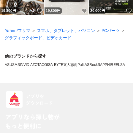
いいね！
いいね！
19,300
円
19,800
円
20,000
円
Yahoo!フリマ
スマホ、タブレット、パソコン
PCパーツ
グラフィックボード、ビデオカード
他のブランドから探す
ASUS
MSI
NVIDIA
ZOTAC
GIGA-BYTE
玄人志向
Palit
ASRock
SAPPHIRE
ELSA