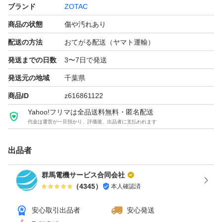
ます。なお、3Dレンダリングや各種ベンチマークでの負
ブランド
ZOTAC
荷テスト等は行っておりません。動作保証をした状態で出
商品の状態
傷や汚れあり
荷いたしますので、必ず動作確認をお願いいたします（着
配送の方法
おてがる配送（ヤマト運輸）
荷後すぐの動作確認で異常があった場合は対応いたしま
発送までの日数
3〜7日で発送
す。)
発送元の地域
千葉県
商品ID
z616861122
・精密機器であり、ご使用の環境によっては特定・再現で
Yahoo!フリマは全品送料無料・匿名配送
きない不具合が発生することもあるかもしれません。
代金は運営が一旦預かり、評価後、出品者に支払われます
【不良対応について】
出品者
・動作は前使用機での実動作確認を基準に判断しておりま
群馬電機サービス合同会社
す。着荷後にまったく認識しない、映像出力がされないな
（
4345
）
本人確認済
どの明らかな初期不良については対応いたします。お客様
の方で負荷テストや詳細診断を行なってから受取確認する
安心取引出品者
安心発送