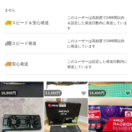
ださい。
いいね！
いいね！
16,500
※このバッジは実績に基づく表示であり、発送を保証しているものではあり
円
6,600
円
18,000
円
ません
このユーザーは高頻度で24時間以内
【取引について】
スピード＆安心発送
＆設定した発送日数内に発送していま
す
・いたずらが多いため、値下げ交渉には原則応じておりま
せん。
このユーザーは高頻度で24時間以内
スピード発送
に発送しています
いいね！
いいね！
18,500
円
16,800
円
51,000
円
商品説明文と商品画像の著作権は当社に帰属いたします。
このユーザーは設定した発送日数内に
安心発送
発送しています
群馬電機サービス合同会社
登録番号: T8070003003192
いいね！
16,900
円
13,380
円
18,400
円
古物商許可 群馬県公安委員会 第421012020056号