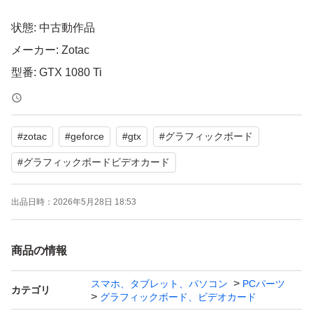
状態: 中古動作品
メーカー: Zotac
型番: GTX 1080 Ti
VRAM: 11GB GDDR5X
コネクタ: 画像4
#
zotac
#
geforce
#
gtx
#
グラフィックボード
その他仕様は以下のURLから確認できます。
https://www.zotac.com/jp/product/graphics_card/zotac-gefo
#
グラフィックボードビデオカード
rce-gtx-1080-ti-blower
出品日時：
2026年5月28日 18:53
その他: 付属品なし
※誤りがありましたらご指摘ください。
商品の情報
・動作確認は前使用機に搭載した状態での実動作にて確認
スマホ、タブレット、パソコン
PCパーツ
カテゴリ
しております。その後しばらくの間は保管品となっており
グラフィックボード、ビデオカード