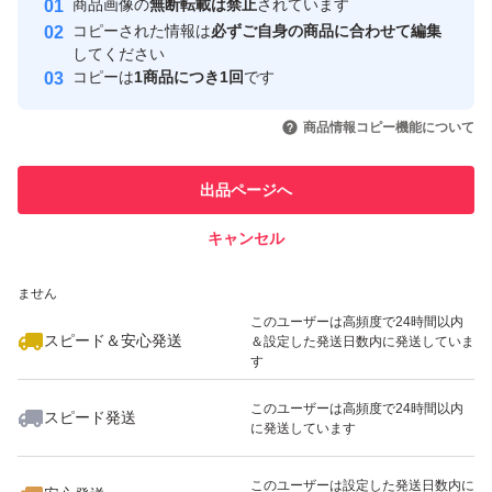
商品画像の
無断転載は禁止
されています
心・安全なユーザーです
コピーされた情報は
必ずご自身の商品に合わせて編集
取引実績
してください
コピーは
1商品につき1回
です
このユーザーはYahoo!フリマの取
取引実績◯+
いいね！
いいね！
4,400
円
2,900
円
3,020
円
引を完了させた実績があります
商品情報コピー機能について
最大10%対象
このユーザーは他フリマサービス
他フリマ実績◯+
出品ページへ
での取引実績があります
キャンセル
スピード&安心発送
いいね！
いいね！
3,020
※このバッジは実績に基づく表示であり、発送を保証しているものではあり
円
3,020
円
3,100
円
ません
最大10%対象
このユーザーは高頻度で24時間以内
スピード＆安心発送
＆設定した発送日数内に発送していま
す
このユーザーは高頻度で24時間以内
スピード発送
に発送しています
いいね！
いいね！
4,680
円
7,900
円
1,899
円
このユーザーは設定した発送日数内に