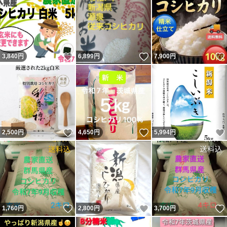
いいね！
いいね！
3,840
円
6,899
円
7,900
円
いいね！
いいね！
2,500
円
4,650
円
5,994
円
いいね！
いいね！
1,760
円
2,800
円
3,700
円