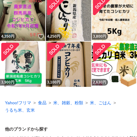
いいね！
4,350
円
4,250
円
3,800
円
3,900
円
3,100
円
2,630
円
Yahoo!フリマ
食品
米、雑穀、粉類
米、ごはん
うるち米、玄米
他のブランドから探す