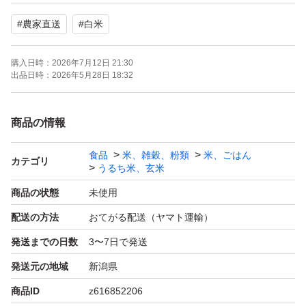
#
農家直送
#
白米
炊きあがりのつやと、
コシヒカリ本来の旨みをぜひお楽しみください。
購入日時：
2026年7月12日 21:30
出品日時：
2026年5月28日 18:32
※気に入っていただけましたら、
**お得な5kgサイズ（同梱不可）**もご用意しています。
商品の情報
食品
米、雑穀、粉類
米、ごはん
銘柄：新潟県産 純米コシヒカリ
カテゴリ
うるち米、玄米
原材料名：米
商品の状態
未使用
内容量：3kg（袋重量含む）
配送の方法
おてがる配送（ヤマト運輸）
保存方法：高温・多湿を避けて保存してください
発送までの日数
3〜7日で発送
産地：新潟県新潟市（旧黒埼町）
発送元の地域
新潟県
精米：受注してから精米してお届けさせて頂きます
商品ID
z616852206