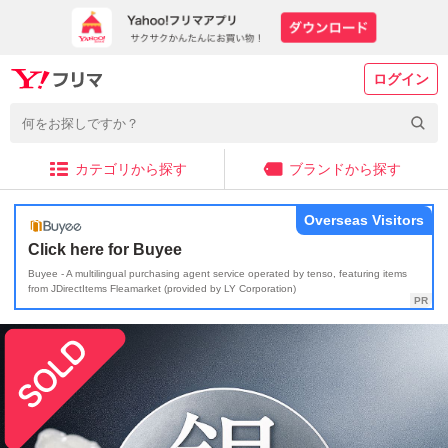
ログイン
カテゴリから探す
ブランドから探す
Overseas Visitors
Click here for Buyee
Buyee - A multilingual purchasing agent service operated by tenso, featuring items
from JDirectItems Fleamarket (provided by LY Corporation)