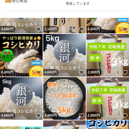
安心発送
発送しています
いいね！
いいね！
4,680
円
3,100
円
4,400
円
いいね！
いいね！
4,400
円
4,680
円
2,980
円
いいね！
いいね！
4,680
円
4,900
円
2,980
円