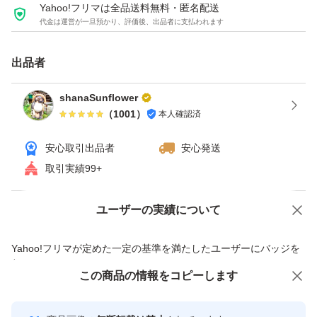
#新米
Yahoo!フリマは全品送料無料・匿名配送
代金は運営が一旦預かり、評価後、出品者に支払われます
#新潟
#コシヒカリ
出品者
#新潟県産コシヒカリ
shanaSunflower
（
1001
）
本人確認済
安心取引出品者
安心発送
取引実績99+
ユーザーの実績について
価格の相談
商品への質問
商品への質問からの値下げ交渉、不適切なカテゴリ変更依頼は禁止です
Yahoo!フリマが定めた一定の基準を満たしたユーザーにバッジを
付与しています
この商品をみている人にオススメ
この商品の情報をコピーします
安心取引出品者
最大10%対象
最大10%対象
Yahoo!フリマの基準をクリアした安
安心取引出品者