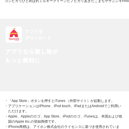
コシヒカリ
ひとめぼれ
ミルキークイーン
ヒノヒカリ
あきたこまち
ササニシキ
FAN
・「App Store」ボタンを押すとiTunes （外部サイト）が起動します。
・アプリケーションはiPhone、iPod touch、iPadまたはAndroidでご利用い
ただけます。
・Apple、Appleのロゴ、App Store、iPodのロゴ、iTunesは、米国および他
国のApple Inc.の登録商標です。
・iPhone商標は、アイホン株式会社のライセンスに基づき使用されていま