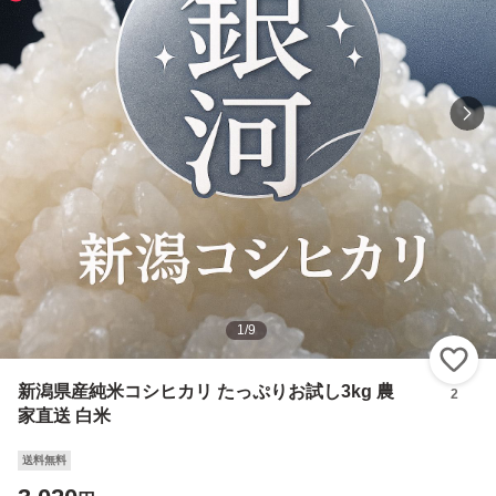
1
/
9
い
新潟県産純米コシヒカリ たっぷりお試し3kg 農
2
家直送 白米
送料無料