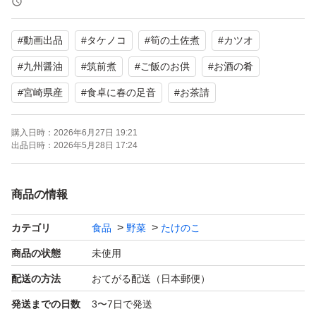
盛り付けるだけで一品完成！
#
動画出品
#
タケノコ
#
筍の土佐煮
#
カツオ
「あと一品欲しい」ときに便利な時短おかず。袋から出し
て器に盛るだけで、食卓に本格的な一品が加わります。
#
九州醤油
#
筑前煮
#
ご飯のお供
#
お酒の肴
お弁当のおかずやお酒のおつまみにもぴったりです。
#
宮崎県産
#
食卓に春の足音
#
お茶請
無添加で安心
購入日時：
2026年6月27日 19:21
出品日時：
2026年5月28日 17:24
保存料は一切不使用。素材の持つ旨味を大切に、安心して
毎日食べられる惣菜に仕上げました。
商品の情報
使いやすい小分けパックなので、開封するたびに作りたて
の美味しさをお楽しみいただけます。
カテゴリ
食品
野菜
たけのこ
商品の状態
未使用
＼こんなシーンにおすすめ／
配送の方法
おてがる配送（日本郵便）
・忙しい日の「あと一品」に。
発送までの日数
3〜7日で発送
・常備菜として冷蔵庫にストック。