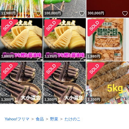
いいね！
いいね！
11,980
円
100,000
円
300,000
円
1,880
円
1,135
円
1,980
円
1,300
円
1,300
円
2,100
円
Yahoo!フリマ
食品
野菜
たけのこ