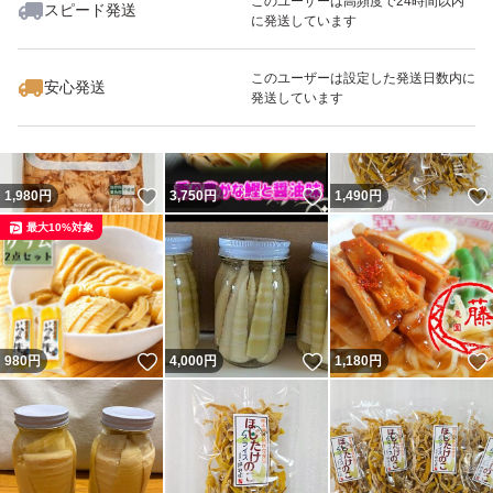
このユーザーは高頻度で24時間以内
スピード発送
に発送しています
いいね！
いいね！
505
ださい。また年末年始、お盆については約10日間程度お
円
505
円
3,750
円
休みさせていただきます。
このユーザーは設定した発送日数内に
安心発送
発送しています
賞味期限については製造日から150日です。
説明写真に古い日付が写り込んでいる場合がありますが実
いいね！
いいね！
1,980
円
3,750
円
1,490
円
際にお届けする商品は14日以上余裕を持たせておりま
最大10%対象
す。
いいね！
いいね！
980
円
4,000
円
1,180
円