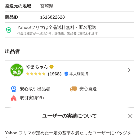
発送元の地域
宮崎県
・ご飯のお供やおつまみに。
商品ID
z616822628
・お弁当のおかずに。
Yahoo!フリマは全品送料無料・匿名配送
・和食好きな方へのちょっとした贈り物にも！
代金は運営が一旦預かり、評価後、出品者に支払われます
九州・宮崎の恵みを詰め込みました。
出品者
ぜひご家庭で、便利でおいしい「筍の土佐煮」をお楽しみ
やまちゃん
ください。
（
1968
）
本人確認済
【原材料名】
安心取引出品者
安心発送
取引実績99+
ゆで筍(九州産)､砂糖､醤油､発酵調味料､宗田鰹削り節(宮崎
県産)､かつおエキス､かつおだし／調味料(アミノ酸等)､(一
ユーザーの実績について
価格の相談
商品への質問
部に小麦・大豆を含む)
【栄養成分表示（100g当たり）】
商品への質問からの値下げ交渉、不適切なカテゴリ変更依頼は禁止です
Yahoo!フリマが定めた一定の基準を満たしたユーザーにバッジを
エネルギー：94kcal