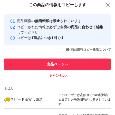
付与しています
この商品をみている人にオススメ
この商品の情報をコピーします
安心取引出品者
たんぱく質：4.4g
脂 質：0.4g
Yahoo!フリマの基準をクリアした安
安心取引出品者
商品画像の
無断転載は禁止
されています
心・安全なユーザーです
炭 水 化 物：18.3g
コピーされた情報は
必ずご自身の商品に合わせて編集
食塩相当量：2.3g
取引実績
してください
コピーは
1商品につき1回
です
このユーザーはYahoo!フリマの取
取引実績◯+
いいね！
いいね！
1,880
円
1,135
円
1,880
円
引を完了させた実績があります
※開封後は冷蔵庫に保存し、なるべく早くお召し上がりく
商品情報コピー機能について
ださい。
このユーザーは他フリマサービス
他フリマ実績◯+
出品ページへ
※直射日光､高温多湿を避けて保存してください。
での取引実績があります
キャンセル
スピード&安心発送
注意事項
いいね！
いいね！
820
※このバッジは実績に基づく表示であり、発送を保証しているものではあり
円
1,135
円
820
円
ません
出来る限り早めの発送を心がけますが、７日以内に発送出
このユーザーは高頻度で24時間以内
来ない場合は取引メッセージで連絡します。又、従業員不
スピード＆安心発送
＆設定した発送日数内に発送していま
す
足のため発送業務は基本的に月・水・金曜日のみ実施して
おります。商品を至急入手されたい方のご入札はご遠慮く