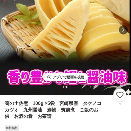
アプリで動画を視聴
1
/
10
い
筍の土佐煮 100g ×5袋 宮崎県産 タケノコ
1
カツオ 九州醤油 煮物 筑前煮 ご飯のお
供 お酒の肴 お茶請
送料無料