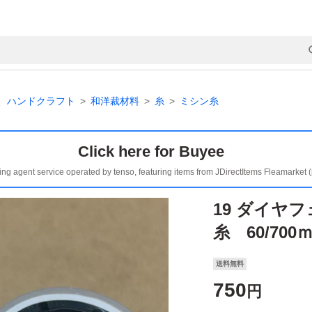
、ハンドクラフト
和洋裁材料
糸
ミシン糸
Click here for Buyee
ing agent service operated by tenso, featuring items from JDirectItems Fleamarket 
19 ダイヤ
糸 60/70
送料無料
750
円