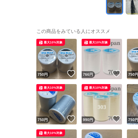
この商品をみている人にオススメ
最大10%対象
最大10%対象
いいね！
いいね
750
円
766
円
750
最大10%対象
最大10%対象
いいね！
いいね
750
円
990
円
750
最大10%対象