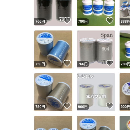
他フ
いいね！
いいね
766
円
780
円
888
スピード
※このバッ
スピ
いいね！
いいね
750
円
766
円
780
スピ
安心
いいね！
いいね
750
円
900
円
900