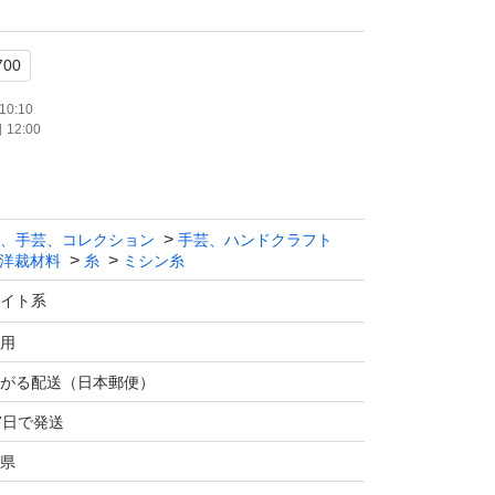
00
10:10
12:00
、手芸、コレクション
手芸、ハンドクラフト
洋裁材料
糸
ミシン糸
×個数で計算いたします。
イト系
す。色の組み合わせ変更OKです！
用
ージにて変更内容お伝え下さい。
がる配送（日本郵便）
7日で発送
00
県