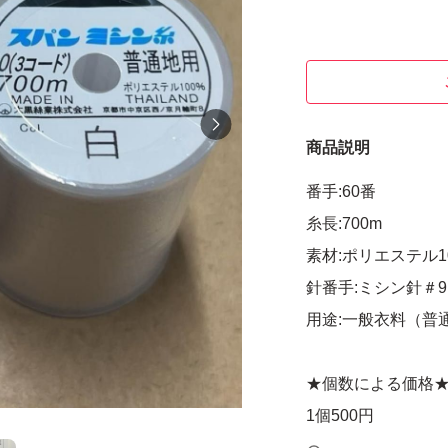
商品説明
番手:60番
糸長:700m
素材:ポリエステル1
針番手:ミシン針＃9
用途:一般衣料（普
★個数による価格
1個500円
2個750円