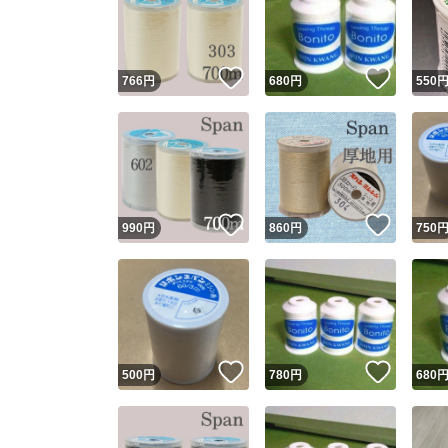
いいね！
いいね
766
円
680
円
550
いいね！
いいね
990
円
860
円
750
Yaho
安心取引
安心
いいね！
いいね
500
円
780
円
680
取引実績
取引