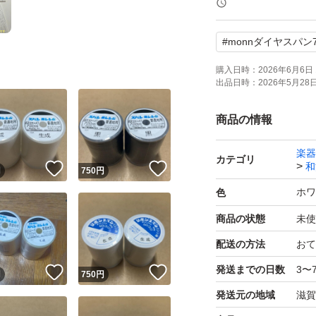
3個990円
#
monnダイヤスパン7
4個1240円
5個1450円
購入日時：
2026年6月6日 
出品日時：
2026年5月28日 
6個1560円
7個1750円
商品の情報
8個1920円
楽器
9個2070円
カテゴリ
和
！
いいね！
いいね！
円
750
円
10個～1個220円
ホワ
色
在庫は沢山ございま
商品の状態
未使
ご購入後にメッセ
配送の方法
おて
発送までの日数
3〜
monnダイヤスパン7
！
いいね！
いいね！
円
750
円
発送元の地域
滋賀