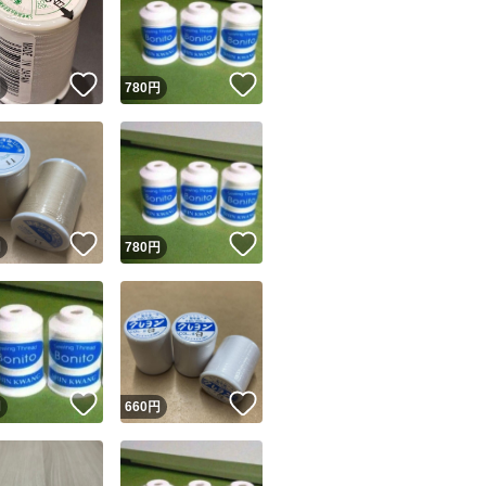
！
いいね！
いいね！
円
780
円
ユーザーの実績について
！
いいね！
いいね！
円
780
円
o!フリマが定めた一定の基準を満たしたユーザーにバッジを付与しています
出品者
この商品の情報をコピーします
取引出品者
Yahoo!フリマの基準をクリアした安心・安全なユーザーです
！
いいね！
いいね！
商品画像の
無断転載は禁止
されています
円
660
円
コピーされた情報は
必ずご自身の商品に合わせて編集
してください
コピーは
1商品につき1回
です
実績◯+
このユーザーはYahoo!フリマの取引を完了させた実績があり