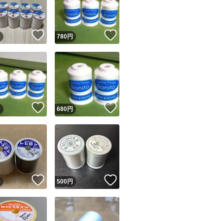
商品情報コピー機
リマ実績◯+
このユーザーは他フリマサービスでの取引実績があります
！
いいね！
いいね！
円
780
円
出品ページへ
&安心発送
キャンセル
ジは実績に基づく表示であり、発送を保証しているものではありません
このユーザーは高頻度で24時間以内＆設定した発送日数内に
ード＆安心発送
ます
！
いいね！
いいね！
円
680
円
ード発送
このユーザーは高頻度で24時間以内に発送しています
発送
このユーザーは設定した発送日数内に発送しています
！
いいね！
いいね！
円
500
円