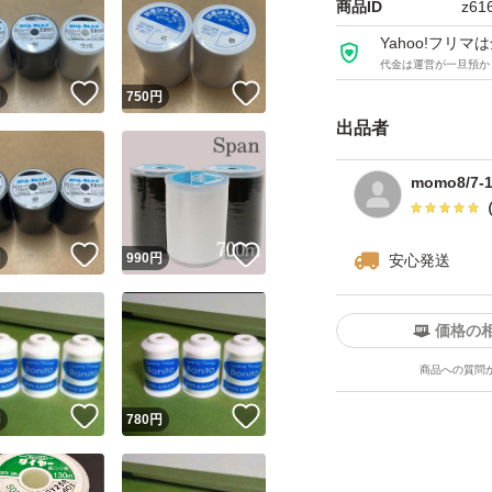
商品ID
z61
Yahoo!フリ
代金は運営が一旦預か
！
いいね！
いいね！
円
750
円
出品者
momo8/7
！
いいね！
いいね！
円
990
円
安心発送
価格の
商品への質問
！
いいね！
いいね！
円
780
円