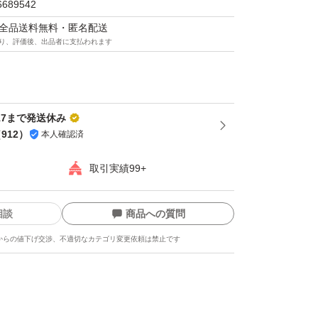
6689542
マは全品送料無料・匿名配送
り、評価後、出品者に支払われます
-17まで発送休み
（
912
）
本人確認済
取引実績99+
相談
商品への質問
からの値下げ交渉、不適切なカテゴリ変更依頼は禁止です