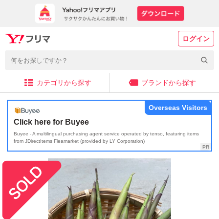
ログイン
カテゴリから探す
ブランドから探す
Overseas Visitors
Click here for Buyee
Buyee - A multilingual purchasing agent service operated by tenso, featuring items
from JDirectItems Fleamarket (provided by LY Corporation)