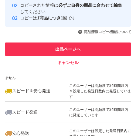
コピーされた情報は
必ずご自身の商品に合わせて編集
取引実績
してください
コピーは
1商品につき1回
です
このユーザーはYahoo!フリマの取
取引実績◯+
いいね！
いいね！
2,980
円
6,000
円
3,350
円
引を完了させた実績があります
商品情報コピー機能について
このユーザーは他フリマサービス
他フリマ実績◯+
出品ページへ
での取引実績があります
キャンセル
スピード&安心発送
いいね！
いいね！
4,000
※このバッジは実績に基づく表示であり、発送を保証しているものではあり
円
3,600
円
5,980
円
ません
このユーザーは高頻度で24時間以内
スピード＆安心発送
＆設定した発送日数内に発送していま
す
このユーザーは高頻度で24時間以内
スピード発送
に発送しています
いいね！
いいね！
1,135
円
2,200
円
820
円
最大10%対象
このユーザーは設定した発送日数内に
安心発送