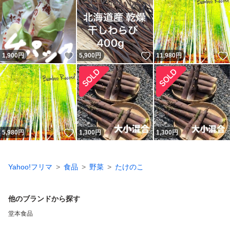
いいね！
いいね！
1,900
円
5,900
円
11,980
円
いいね！
5,980
円
1,300
円
1,300
円
Yahoo!フリマ
食品
野菜
たけのこ
他のブランドから探す
堂本食品