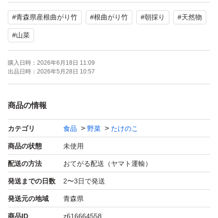
質の保証はできません。
#
青森県産根曲がり竹
#
根曲がり竹
#
朝採り
#
天然物
理解のある方にお願いします。
#
山菜
※ご購入いただいた方から順次発送いたします。
購入日時：
2026年6月18日 11:09
出品日時：
2026年5月28日 10:57
※太さや長さによって本数は変わります。
商品の情報
天ぷら、炊き込みご飯、汁物、そのまま皮付きでグリルで
焼いて、ミソマヨなどつけて食べても美味しいです。
カテゴリ
食品
野菜
たけのこ
商品の状態
未使用
どうぞよろしくお願いいたします。
配送の方法
おてがる配送（ヤマト運輸）
2キロ以上も発送可能です。お問い合わせ下さい。
発送までの日数
2〜3日で発送
発送元の地域
青森県
商品ID
z616664558