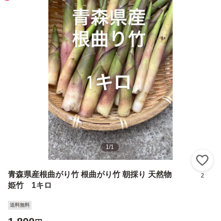
1
/
1
い
青森県産根曲がり竹 根曲がり竹 朝採り 天然物
2
姫竹 1キロ
送料無料