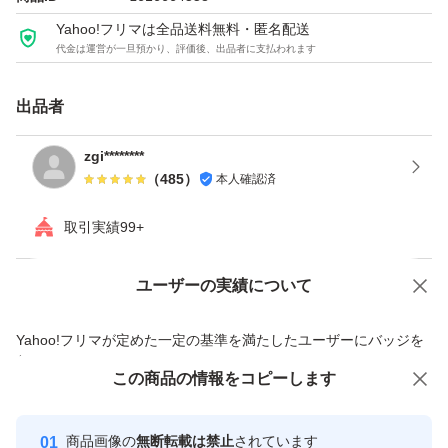
Yahoo!フリマは全品送料無料・匿名配送
代金は運営が一旦預かり、評価後、出品者に支払われます
出品者
zgi********
（
485
）
本人確認済
取引実績99+
ユーザーの実績について
価格の相談
商品への質問
商品への質問からの値下げ交渉、不適切なカテゴリ変更依頼は禁止です
Yahoo!フリマが定めた一定の基準を満たしたユーザーにバッジを
付与しています
この商品をみている人にオススメ
この商品の情報をコピーします
安心取引出品者
最大10%対象
Yahoo!フリマの基準をクリアした安
安心取引出品者
商品画像の
無断転載は禁止
されています
心・安全なユーザーです