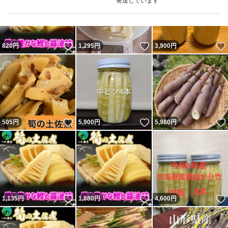
発送しています
いいね！
いいね！
820
円
1,295
円
3,900
円
いいね！
いいね！
505
円
5,900
円
5,980
円
いいね！
いいね！
1,135
円
1,880
円
4,600
円