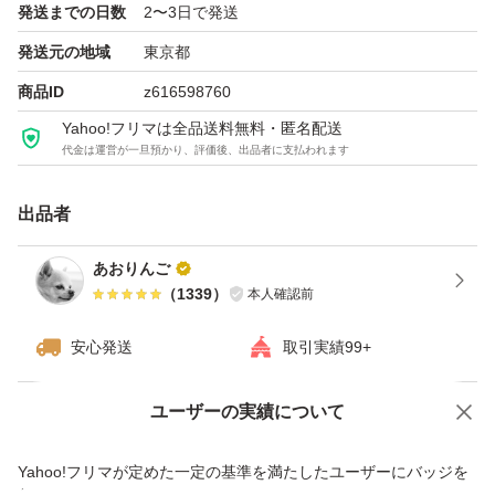
発送までの日数
2〜3日で発送
商品に問題がある場合は必ず評価前にご連絡下さい。
発送元の地域
東京都
気持ちの良いお取引を心がけております。
商品ID
z616598760
どうぞよろしくお願い致します。
Yahoo!フリマは全品送料無料・匿名配送
代金は運営が一旦預かり、評価後、出品者に支払われます
出品者
あおりんご
（
1339
）
本人確認前
安心発送
取引実績99+
ユーザーの実績について
価格の相談
商品への質問
商品への質問からの値下げ交渉、不適切なカテゴリ変更依頼は禁止です
Yahoo!フリマが定めた一定の基準を満たしたユーザーにバッジを