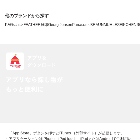
他のブランドから探す
P&G
schick
FEATHER
貝印
Georg Jensen
Panasonic
BRAUN
MUHLE
SEIKO
HENS
・「App Store」ボタンを押すとiTunes （外部サイト）が起動します。
・アプリケーションはiPhone、iPod touch、iPadまたはAndroidでご利用い