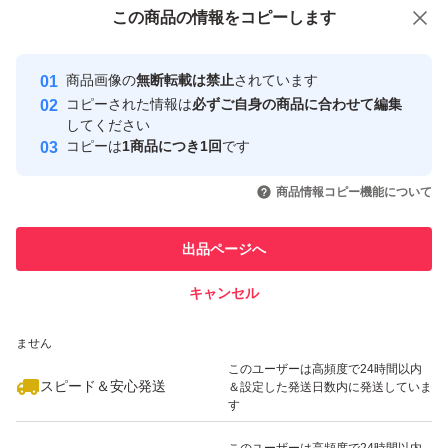
付与しています
この商品をみている人にオススメ
この商品の情報をコピーします
安心取引出品者
最大10%対象
最大10%対象
Yahoo!フリマの基準をクリアした安
安心取引出品者
商品画像の
無断転載は禁止
されています
心・安全なユーザーです
コピーされた情報は
必ずご自身の商品に合わせて編集
取引実績
してください
コピーは
1商品につき1回
です
このユーザーはYahoo!フリマの取
取引実績◯+
いいね！
いいね！
996
円
996
円
996
円
引を完了させた実績があります
商品情報コピー機能について
このユーザーは他フリマサービス
他フリマ実績◯+
出品ページへ
での取引実績があります
キャンセル
スピード&安心発送
いいね！
いいね！
996
※このバッジは実績に基づく表示であり、発送を保証しているものではあり
円
996
円
996
円
ません
このユーザーは高頻度で24時間以内
スピード＆安心発送
＆設定した発送日数内に発送していま
す
このユーザーは高頻度で24時間以内