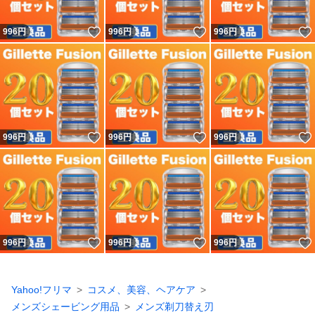
いいね！
いいね！
996
円
996
円
996
円
いいね！
いいね！
996
円
996
円
996
円
いいね！
いいね！
996
円
996
円
996
円
Yahoo!フリマ
コスメ、美容、ヘアケア
メンズシェービング用品
メンズ剃刀替え刃