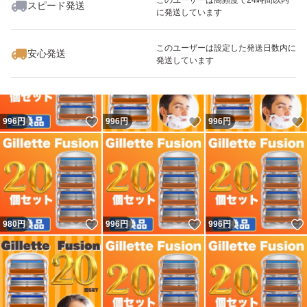
スピード発送
に発送しています
いいね！
いいね！
996
円
996
円
996
円
このユーザーは設定した発送日数内に
安心発送
発送しています
いいね！
いいね！
996
円
996
円
996
円
いいね！
いいね！
980
円
996
円
996
円