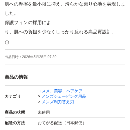
肌への摩擦を最小限に抑え、滑らかな乗り心地を実現しま
した。
保護フィンの採用によ
り、肌への負担を少なくしっかり反れる高品質設計。
純正品と比べて金額は3分の1以下に抑えられる為、とて
も経済的です。
出品日時：
2026年5月28日 07:39
ジレットフュージョンシリーズのどの本体にもお使い頂け
ます。
商品の情報
・当商品は純正品ではありませんのでご注意下さい。
コスメ、美容、ヘアケア
カテゴリ
メンズシェービング用品
メンズ剃刀替え刃
落札後、3日以内に発送致します。
商品の状態
未使用
ポスト投函となりますが、ポストに入らない場合は不在票
配送の方法
おてがる配送（日本郵便）
が入りますのでご自身で再配達をお手配下さい。