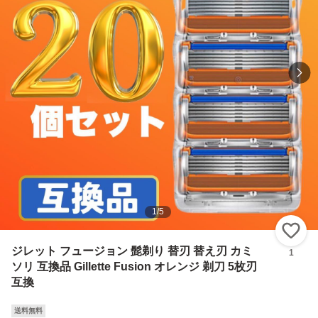
1
/
5
い
ジレット フュージョン 髭剃り 替刃 替え刃 カミ
1
ソリ 互換品 Gillette Fusion オレンジ 剃刀 5枚刃
互換
送料無料