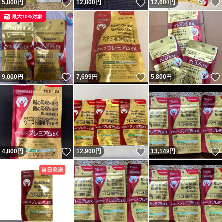
いいね！
いいね！
5,800
円
12,800
円
12,600
円
最大10%対象
いいね！
いいね！
9,000
円
7,699
円
5,800
円
いいね！
いいね！
4,800
円
12,900
円
13,149
円