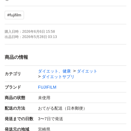
#
fujifilm
※ 複数個ございます。
※お安くしておりますので
購入日時：
2026年6月6日 15:58
お値段下げは、申し訳ありませんが、
出品日時：
2026年5月28日 03:13
お受けしておりません。
商品の情報
このままご購入お願い致します。
ダイエット、健康
ダイエット
カテゴリ
ダイエットサプリ
ブランド
FUJIFILM
商品の状態
未使用
配送の方法
おてがる配送（日本郵便）
発送までの日数
3〜7日で発送
発送元の地域
宮崎県