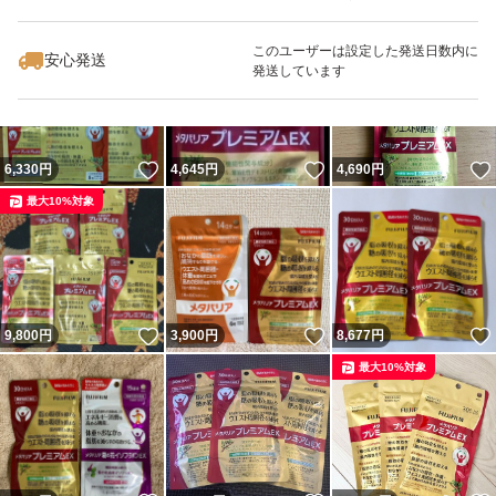
いいね！
いいね！
4,440
円
4,880
円
4,300
円
このユーザーは設定した発送日数内に
安心発送
発送しています
いいね！
いいね！
6,330
円
4,645
円
4,690
円
最大10%対象
いいね！
いいね！
9,800
円
3,900
円
8,677
円
最大10%対象