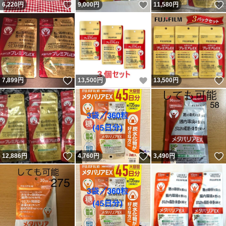
いいね！
いいね！
6,220
円
9,000
円
11,580
円
いいね！
いいね！
7,899
円
13,500
円
13,500
円
いいね！
いいね！
12,886
円
4,760
円
3,490
円