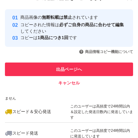
安心取引出品者
最大10%対象
最大10%対象
最大10%対象
Yahoo!フリマの基準をクリアした安
安心取引出品者
商品画像の
無断転載は禁止
されています
心・安全なユーザーです
コピーされた情報は
必ずご自身の商品に合わせて編集
取引実績
してください
コピーは
1商品につき1回
です
このユーザーはYahoo!フリマの取
取引実績◯+
いいね！
いいね！
4,500
円
4,330
円
5,000
円
引を完了させた実績があります
商品情報コピー機能について
最大10%対象
このユーザーは他フリマサービス
他フリマ実績◯+
出品ページへ
での取引実績があります
キャンセル
スピード&安心発送
いいね！
いいね！
4,399
※このバッジは実績に基づく表示であり、発送を保証しているものではあり
円
4,595
円
6,300
円
ません
最大10%対象
このユーザーは高頻度で24時間以内
スピード＆安心発送
＆設定した発送日数内に発送していま
す
このユーザーは高頻度で24時間以内
スピード発送
に発送しています