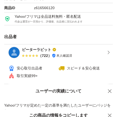
商品ID
z616566120
Yahoo!フリマは全品送料無料・匿名配送
代金は運営が一旦預かり、評価後、出品者に支払われます
出品者
ピーターラビット
（
722
）
本人確認済
安心取引出品者
スピード＆安心発送
取引実績99+
ユーザーの実績について
価格の相談
商品への質問
商品への質問からの値下げ交渉、不適切なカテゴリ変更依頼は禁止です
Yahoo!フリマが定めた一定の基準を満たしたユーザーにバッジを
付与しています
この商品をみている人にオススメ
この商品の情報をコピーします