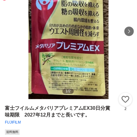
1
/
2
い
富士フイルムメタバリアプレミアムEX30日分賞
2
味期限 2027年12月までと長いです。
FUJIFILM
送料無料