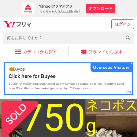
ログイン
カテゴリから探す
ブランドから探す
Overseas Visitors
Click here for Buyee
Buyee - A multilingual purchasing agent service operated by tenso, featuring items
from JDirectItems Fleamarket (provided by LY Corporation)