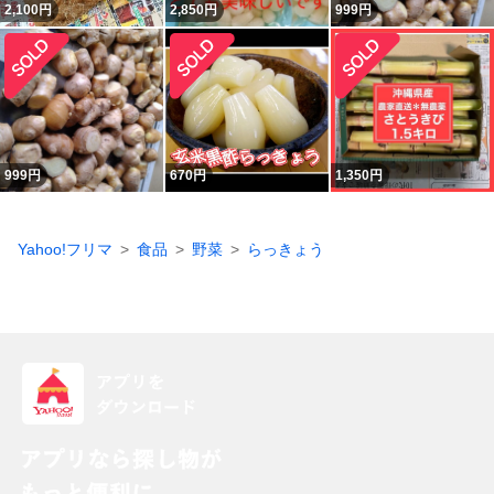
2,100
円
2,850
円
999
円
999
円
670
円
1,350
円
Yahoo!フリマ
食品
野菜
らっきょう