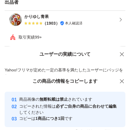
※亜熱帯の青果は虫やカビが付きやすいです。虫やカビが
出品者
絶対ダメな方はおやめください。
かりゆし青果
（
1903
）
本人確認済
※一人でしています。うちなータイムです。土日祝日はお
取引実績99+
休みをいただくことがあります。７日以内に発送予定です
が、ご注文が多いと更に遅れることがあります。
ユーザーの実績について
価格の相談
商品への質問
1230円
商品への質問からの値下げ交渉、不適切なカテゴリ変更依頼は禁止です
Yahoo!フリマが定めた一定の基準を満たしたユーザーにバッジを
付与しています
この商品をみている人にオススメ
この商品の情報をコピーします
安心取引出品者
最大10%対象
Yahoo!フリマの基準をクリアした安
安心取引出品者
商品画像の
無断転載は禁止
されています
心・安全なユーザーです
コピーされた情報は
必ずご自身の商品に合わせて編集
取引実績
してください
コピーは
1商品につき1回
です
このユーザーはYahoo!フリマの取
取引実績◯+
いいね！
いいね！
2,144
円
1,032
円
1,299
円
引を完了させた実績があります