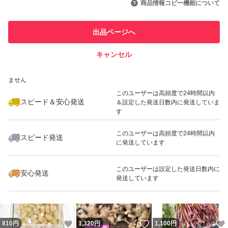
商品情報コピー機能について
このユーザーは他フリマサービス
他フリマ実績◯+
出品ページへ
での取引実績があります
キャンセル
スピード&安心発送
いいね！
いいね！
1,299
※このバッジは実績に基づく表示であり、発送を保証しているものではあり
円
1,280
円
3,600
円
ません
このユーザーは高頻度で24時間以内
スピード＆安心発送
＆設定した発送日数内に発送していま
す
このユーザーは高頻度で24時間以内
スピード発送
に発送しています
いいね！
いいね！
3,600
円
1,000
円
1,280
円
最大10%対象
このユーザーは設定した発送日数内に
安心発送
発送しています
いいね！
いいね！
810
円
1,320
円
1,100
円