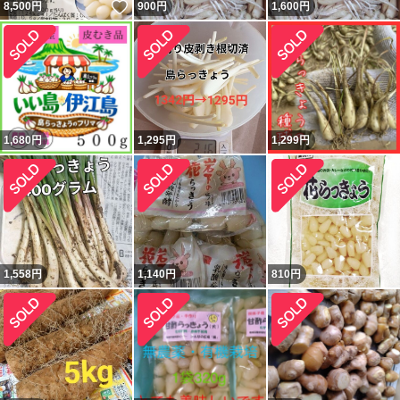
いいね！
8,500
円
900
円
1,600
円
1,680
円
1,295
円
1,299
円
1,558
円
1,140
円
810
円