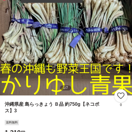
1
/
7
い
沖縄県産 島らっきょう Ｂ品 約750g【ネコポ
0
ス】3
送料無料