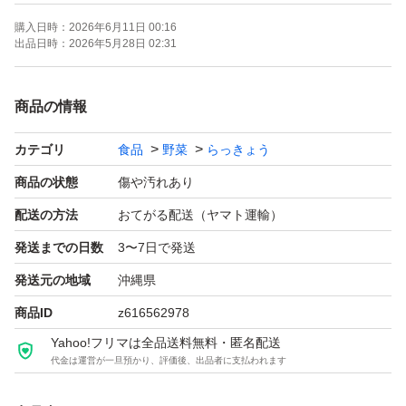
沖縄県産 島らっきょう Ｂ品 約750g【ネコポス】3
購入日時：
2026年6月11日 00:16
になります。
出品日時：
2026年5月28日 02:31
※サイズまちまち、色・形悪し、傷・汚れありのＢ品で
商品の情報
す。
カテゴリ
食品
野菜
らっきょう
※梱包時には750gありますが、水分が蒸発してお届け時
には750gを割り込むことがあります。
商品の状態
傷や汚れあり
配送の方法
おてがる配送（ヤマト運輸）
細めのMサイズです。1.5束約750gを裸で並べます。
発送までの日数
3〜7日で発送
発送元の地域
沖縄県
ネコポス便(常温、郵便受けへの投函、早さは宅急便と同
商品ID
z616562978
じ、補償は3000円まで)にてヤマト運輸様が発送日の翌々
Yahoo!フリマは全品送料無料・匿名配送
日予定でお届け(投函)します。
代金は運営が一旦預かり、評価後、出品者に支払われます