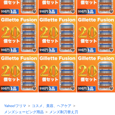
いいね！
いいね！
996
円
996
円
996
円
いいね！
いいね！
996
円
996
円
996
円
いいね！
いいね！
996
円
996
円
996
円
Yahoo!フリマ
コスメ、美容、ヘアケア
メンズシェービング用品
メンズ剃刀替え刃