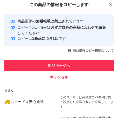
付与しています
この商品をみている人にオススメ
この商品の情報をコピーします
安心取引出品者
Yahoo!フリマの基準をクリアした安
安心取引出品者
商品画像の
無断転載は禁止
されています
心・安全なユーザーです
コピーされた情報は
必ずご自身の商品に合わせて編集
取引実績
してください
コピーは
1商品につき1回
です
このユーザーはYahoo!フリマの取
取引実績◯+
いいね！
いいね！
996
円
996
円
996
円
引を完了させた実績があります
商品情報コピー機能について
このユーザーは他フリマサービス
他フリマ実績◯+
出品ページへ
での取引実績があります
キャンセル
スピード&安心発送
いいね！
いいね！
996
※このバッジは実績に基づく表示であり、発送を保証しているものではあり
円
996
円
996
円
ません
このユーザーは高頻度で24時間以内
スピード＆安心発送
＆設定した発送日数内に発送していま
す
このユーザーは高頻度で24時間以内