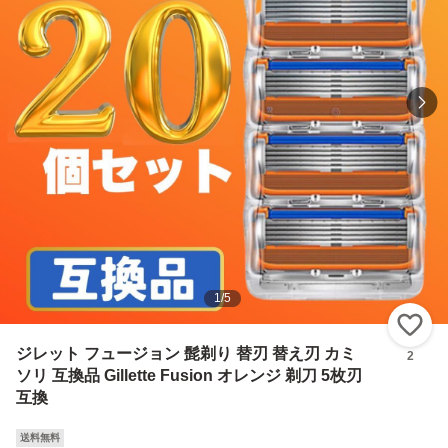
1
/
5
い
ジレット フュージョン 髭剃り 替刃 替え刃 カミ
2
ソリ 互換品 Gillette Fusion オレンジ 剃刀 5枚刃
互換
送料無料