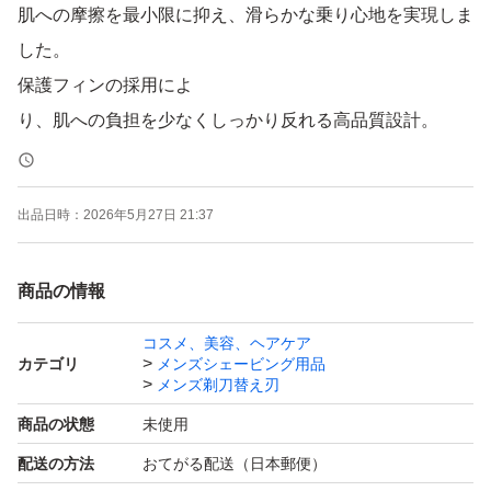
肌への摩擦を最小限に抑え、滑らかな乗り心地を実現しま
した。
保護フィンの採用によ
り、肌への負担を少なくしっかり反れる高品質設計。
純正品と比べて金額は3分の1以下に抑えられる為、とて
も経済的です。
出品日時：
2026年5月27日 21:37
ジレットフュージョンシリーズのどの本体にもお使い頂け
ます。
商品の情報
・当商品は純正品ではありませんのでご注意下さい。
コスメ、美容、ヘアケア
カテゴリ
メンズシェービング用品
メンズ剃刀替え刃
落札後、3日以内に発送致します。
商品の状態
未使用
ポスト投函となりますが、ポストに入らない場合は不在票
配送の方法
おてがる配送（日本郵便）
が入りますのでご自身で再配達をお手配下さい。