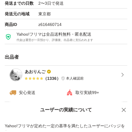
発送までの日数
2〜3日で発送
商品に問題がある場合は必ず評価前にご連絡下さい。
発送元の地域
東京都
気持ちの良いお取引を心がけております。
商品ID
z616460714
どうぞよろしくお願い致します。
Yahoo!フリマは全品送料無料・匿名配送
代金は運営が一旦預かり、評価後、出品者に支払われます
出品者
あおりんご
（
1336
）
本人確認前
安心発送
取引実績99+
ユーザーの実績について
価格の相談
商品への質問
商品への質問からの値下げ交渉、不適切なカテゴリ変更依頼は禁止です
Yahoo!フリマが定めた一定の基準を満たしたユーザーにバッジを