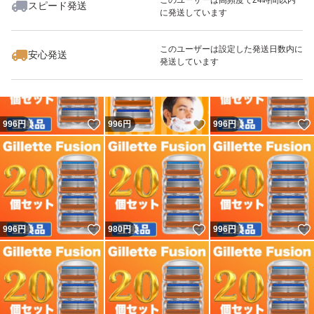
スピード発送
に発送しています
いいね！
いいね！
996
円
996
円
996
円
このユーザーは設定した発送日数内に
安心発送
発送しています
いいね！
いいね！
996
円
996
円
996
円
いいね！
いいね！
996
円
980
円
996
円