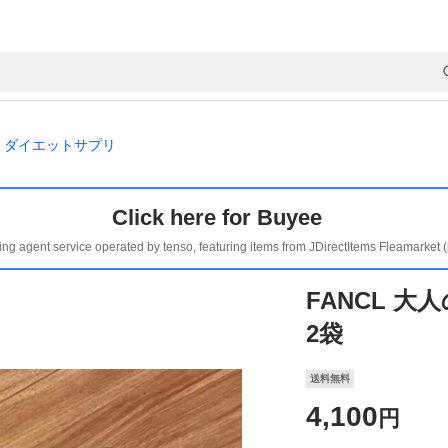
ダイエットサプリ
Click here for Buyee
ing agent service operated by tenso, featuring items from JDirectItems Fleamarket 
FANCL 大
2袋
送料無料
4,100
円