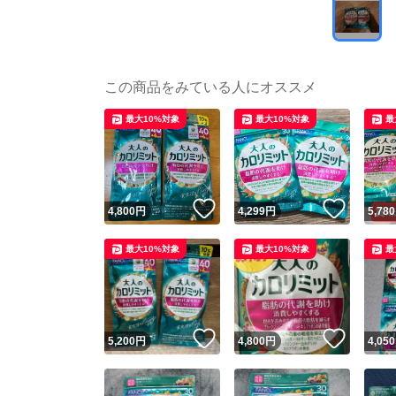
この商品をみている人にオススメ
最大10%対象
最大10%対象
最
いいね！
いいね
4,800
円
4,299
円
5,780
最大10%対象
最大10%対象
最
いいね！
いいね
5,200
円
4,800
円
4,050