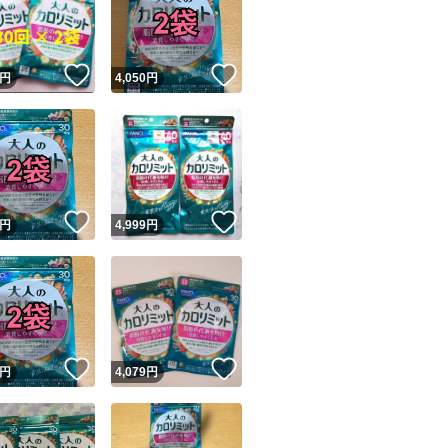
！
いいね！
いいね！
円
4,050
円
ユーザーの実績について
！
いいね！
いいね！
円
4,999
円
o!フリマが定めた一定の基準を満たしたユーザーにバッジを付与しています
出品者
この商品の情報をコピーします
取引出品者
Yahoo!フリマの基準をクリアした安心・安全なユーザーです
！
いいね！
いいね！
商品画像の
無断転載は禁止
されています
円
4,079
円
コピーされた情報は
必ずご自身の商品に合わせて編集
してください
コピーは
1商品につき1回
です
実績◯+
このユーザーはYahoo!フリマの取引を完了させた実績があり