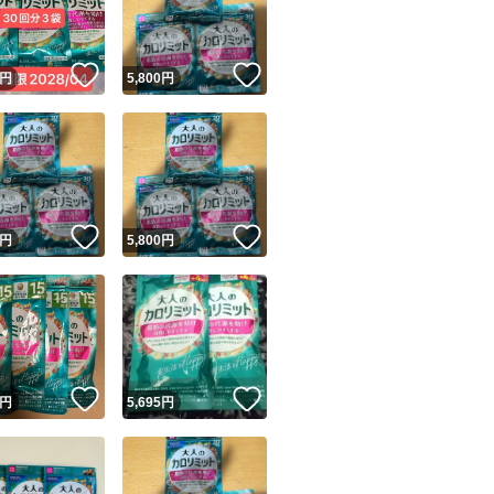
商品情報コピー機
リマ実績◯+
このユーザーは他フリマサービスでの取引実績があります
！
いいね！
いいね！
円
5,800
円
出品ページへ
&安心発送
キャンセル
ジは実績に基づく表示であり、発送を保証しているものではありません
このユーザーは高頻度で24時間以内＆設定した発送日数内に
ード＆安心発送
ます
！
いいね！
いいね！
円
5,800
円
ード発送
このユーザーは高頻度で24時間以内に発送しています
発送
このユーザーは設定した発送日数内に発送しています
！
いいね！
いいね！
円
5,695
円