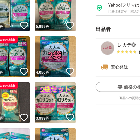
Yahoo!フリ
代金は運営が一旦預か
！
いいね！
いいね！
円
5,999
円
出品者
大10%対象
し カテ◎
安心発送
！
いいね！
いいね！
円
4,050
円
大10%対象
価格の
商品への質問
！
いいね！
いいね！
円
3,999
円