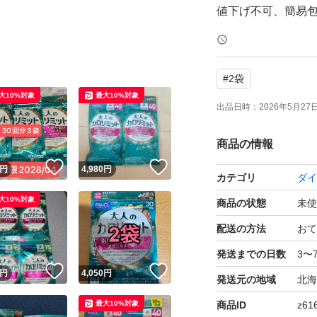
#
2袋
大10%対象
最大10%対象
出品日時：
2026年5月27日 
商品の情報
！
いいね！
いいね！
円
4,980
円
カテゴリ
ダイ
大10%対象
商品の状態
未使
配送の方法
おて
発送までの日数
3〜
！
いいね！
いいね！
円
4,050
円
発送元の地域
北海
最大10%対象
商品ID
z61