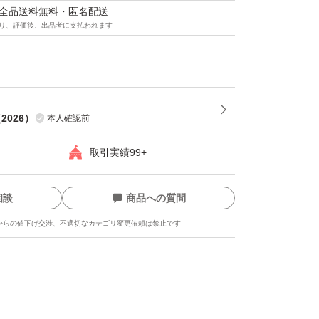
マは全品送料無料・匿名配送
り、評価後、出品者に支払われます
（
2026
）
本人確認前
取引実績99+
相談
商品への質問
からの値下げ交渉、不適切なカテゴリ変更依頼は禁止です