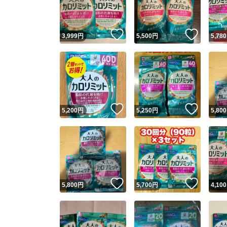
他フ
いいね！
いいね
3,999
円
5,500
円
5,780
スピード
※このバッ
スピ
いいね！
いいね
5,200
円
5,250
円
5,800
スピ
安心
いいね！
いいね
5,800
円
5,700
円
4,100