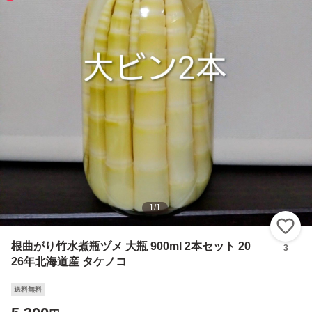
1
/
1
い
根曲がり竹水煮瓶ヅメ 大瓶 900ml 2本セット 20
3
26年北海道産 タケノコ
送料無料