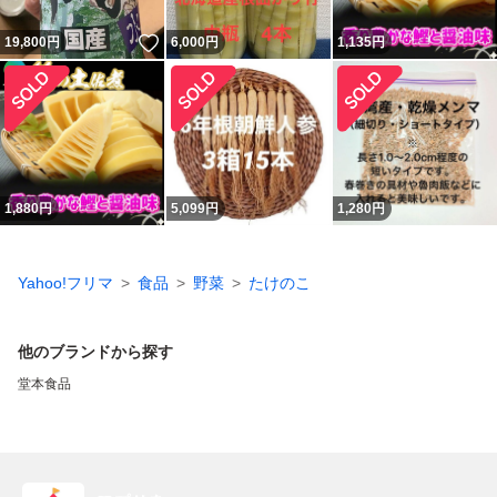
いいね！
19,800
円
6,000
円
1,135
円
1,880
円
5,099
円
1,280
円
Yahoo!フリマ
食品
野菜
たけのこ
他のブランドから探す
堂本食品