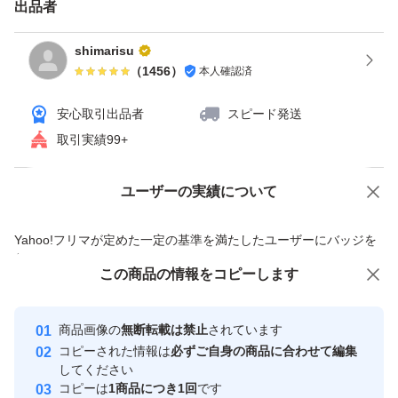
出品者
shimarisu
（
1456
）
本人確認済
安心取引出品者
スピード発送
取引実績99+
ユーザーの実績について
価格の相談
商品への質問
商品への質問からの値下げ交渉、不適切なカテゴリ変更依頼は禁止です
Yahoo!フリマが定めた一定の基準を満たしたユーザーにバッジを
付与しています
この商品をみている人にオススメ
この商品の情報をコピーします
安心取引出品者
Yahoo!フリマの基準をクリアした安
安心取引出品者
商品画像の
無断転載は禁止
されています
心・安全なユーザーです
コピーされた情報は
必ずご自身の商品に合わせて編集
取引実績
してください
コピーは
1商品につき1回
です