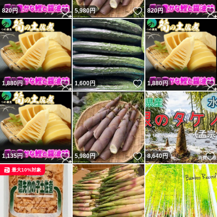
いいね！
いいね！
820
円
5,980
円
820
円
いいね！
いいね！
1,880
円
1,600
円
1,880
円
いいね！
いいね！
1,135
円
5,980
円
8,640
円
最大10%対象