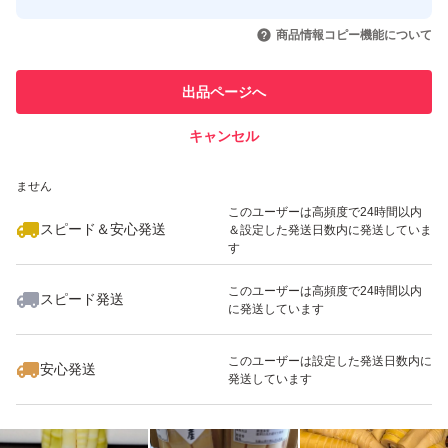
このユーザーはYahoo!フリマの取
取引実績◯+
いいね！
いいね！
5,300
円
6,000
円
3,900
円
引を完了させた実績があります
商品情報コピー機能について
このユーザーは他フリマサービス
他フリマ実績◯+
出品ページへ
での取引実績があります
キャンセル
スピード&安心発送
いいね！
いいね！
7,600
※このバッジは実績に基づく表示であり、発送を保証しているものではあり
円
4,000
円
8,600
円
ません
このユーザーは高頻度で24時間以内
スピード＆安心発送
＆設定した発送日数内に発送していま
す
このユーザーは高頻度で24時間以内
スピード発送
に発送しています
いいね！
いいね！
5,900
円
3,350
円
5,950
円
最大10%対象
このユーザーは設定した発送日数内に
安心発送
発送しています