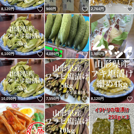
いいね！
いいね！
8,120
円
900
円
2,764
円
いいね！
いいね！
6,100
円
4,080
円
1,900
円
いいね！
いいね！
10,050
円
7,550
円
8,120
円