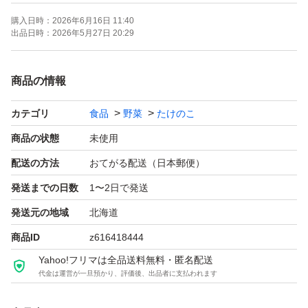
購入日時：
2026年6月16日 11:40
常温（冷暗所）で約1年間(2027年5月頃迄)保存可能です。
出品日時：
2026年5月27日 20:29
脱気していますので、開けにくい場合は、
フタをぬるま湯で温め、ゴム製のフタ開け器かゴム付軍手
商品の情報
等で開けて下さい。
カテゴリ
食品
野菜
たけのこ
自宅保管のため、神経質な方はご遠慮下さい。
商品の状態
未使用
配送の方法
おてがる配送（日本郵便）
複数個数は相談ください。
発送までの日数
1〜2日で発送
発送元の地域
北海道
商品ID
z616418444
Yahoo!フリマは全品送料無料・匿名配送
代金は運営が一旦預かり、評価後、出品者に支払われます