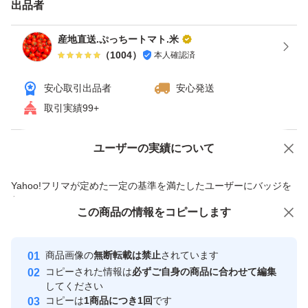
発送はその辺を考慮して、収穫して発送いたします。御理
出品者
解の上ご購入下さい。
産地直送.ぷっちートマト.米
また、届いた際に、半分以上の割れは、評価されず、写真
（
1004
）
本人確認済
を撮影、保存のうえ、メッセージをお願いいたします。事
安心取引出品者
安心発送
務局へ、対応させていただきます。
取引実績99+
生ものなので輸送中に割れたりすることもありますがご了
ユーザーの実績について
価格の相談
商品への質問
承ください。
商品への質問からの値下げ交渉、不適切なカテゴリ変更依頼は禁止です
Yahoo!フリマが定めた一定の基準を満たしたユーザーにバッジを
付与しています
＊写真は収穫直後の参考画像です。ミニトマトは生物のた
この商品をみている人にオススメ
この商品の情報をコピーします
安心取引出品者
め、味、色合い、形、大きさが、季節により個体差がござ
最大10%対象
最大10%対象
最大10%対象
Yahoo!フリマの基準をクリアした安
います。その時期に1番おいしい錠剤ものを厳選してお届
安心取引出品者
商品画像の
無断転載は禁止
されています
心・安全なユーザーです
けしておりますので、あらかじめご理解の上でご購入くだ
コピーされた情報は
必ずご自身の商品に合わせて編集
取引実績
してください
さい。
コピーは
1商品につき1回
です