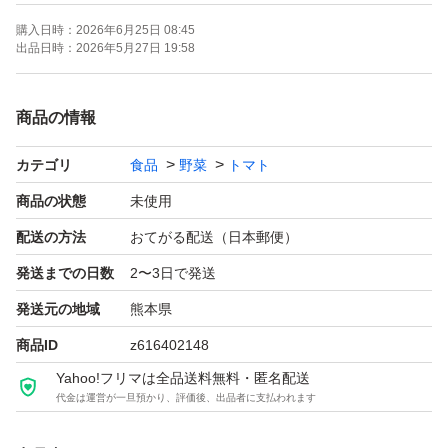
購入日時：
2026年6月25日 08:45
80サイズの箱に上から新聞紙を被せる梱包になります。
出品日時：
2026年5月27日 19:58
朝収穫をして、その日のうちに発送します。
商品の情報
カテゴリ
食品
野菜
トマト
お手元に届くまでの間の環境により、水分が蒸発して、重
量が少なくなる事があります。
商品の状態
未使用
また、割れ、到着迄の野菜の水分蒸発などを想定して梱包
配送の方法
おてがる配送（日本郵便）
時の計量で、3kg以上計量です。
発送までの日数
2〜3日で発送
到着時上記の理由で、3キロ満たしていない状況で到着す
発送元の地域
熊本県
る事があることを、御理解ください。
商品ID
z616402148
Yahoo!フリマは全品送料無料・匿名配送
6月以降は、柔らかくなりやすく、味が薄い、割れやすい
代金は運営が一旦預かり、評価後、出品者に支払われます
時期となります。