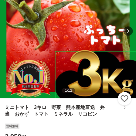
1
/
12
い
ミニトマト 3キロ 野菜 熊本産地直送 弁
2
当 おかず トマト ミネラル リコピン
送料無料