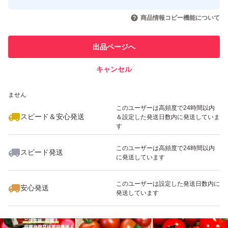
このユーザーはYahoo!フリマの取
取引実績◯+
いいね！
いいね！
2,900
円
3,900
円
3,150
円
引を完了させた実績があります
商品情報コピー機能について
全て割れていないことはほぼない、と思っていただいた方
最大10%対象
最大10%対象
最大10%対象
がいいかとおもいます。
このユーザーは他フリマサービス
他フリマ実績◯+
出品ページへ
での取引実績があります
冷蔵庫で、約一週間程度保存可能ですが、ナマモノですの
キャンセル
スピード&安心発送
でお早めにお召し上がりください。
いいね！
いいね！
3,900
※このバッジは実績に基づく表示であり、発送を保証しているものではあり
円
3,900
円
2,900
円
ません
最大10%対象
最大10%対象
最大10%対象
このユーザーは高頻度で24時間以内
スピード＆安心発送
＆設定した発送日数内に発送していま
宅急便で常温発送となります。
す
このユーザーは高頻度で24時間以内
時には、季節、交通状況など、遅延の可能性がある事も御
スピード発送
に発送しています
いいね！
いいね！
2,500
円
2,490
円
3,480
円
承知ください。
最大10%対象
最大10%対象
このユーザーは設定した発送日数内に
安心発送
発送しています
基本ご購入いただいたときに、お礼のメッセージをさせて
いただいております。日々の作業多過のため、ご質問、ご