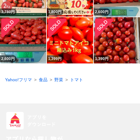
3,780
円
1,800
円
2,600
円
2,600
円
1,399
円
1,390
円
Yahoo!フリマ
食品
野菜
トマト