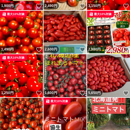
希望など、気が付かないことがあります。
いいね！
いいね！
1,900
円
2,490
円
3,150
円
最大10%対象
最大10%対象
また、お時間指定曜日など、対応出来ず、順次発送にご理
解いただけますと幸いです。
種類ミニトマト
いいね！
いいね！
1,490
円
2,600
円
2,980
円
最大10%対象
量3kg
いいね！
いいね！
1,250
円
1,600
円
5,650
円
最大10%対象