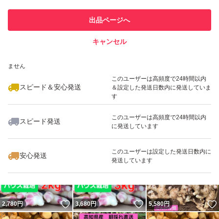
このユーザーは他フリマサービス
他フリマ実績◯+
出品ページへ
での取引実績があります
キャンセル
スピード&安心発送
いいね！
いいね！
2,450
※このバッジは実績に基づく表示であり、発送を保証しているものではあり
円
1,320
円
1,320
円
ません
最大10%対象
このユーザーは高頻度で24時間以内
スピード＆安心発送
＆設定した発送日数内に発送していま
す
このユーザーは高頻度で24時間以内
スピード発送
に発送しています
いいね！
いいね！
1,880
円
1,320
円
1,840
円
最大10%対象
このユーザーは設定した発送日数内に
安心発送
発送しています
いいね！
いいね！
2,780
円
3,680
円
5,580
円