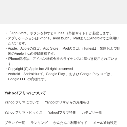
・「App Store」ボタンを押すとiTunes （外部サイト）が起動します。
・アプリケーションはiPhone、iPod touch、iPadまたはAndroidでご利用い
ただけます。
・Apple、Appleのロゴ、App Store、iPodのロゴ、iTunesは、米国および他
国のApple Inc.の登録商標です。
・iPhone商標は、アイホン株式会社のライセンスに基づき使用されていま
す。
・Copyright (C) Apple Inc. All rights reserved.
・Android、Androidロゴ、Google Play 、および Google Play ロゴは、
Google LLC の商標です。
Yahoo!フリマについて
Yahoo!フリマについて
Yahoo!フリマからのお知らせ
Yahoo!フリマトピックス
Yahoo!フリマ特集
カテゴリ一覧
ブランド一覧
ランキング
かんたんご利用ガイド
メール通知設定