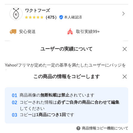
ワクトフーズ
（
475
）
本人確認済
安心発送
取引実績99+
ユーザーの実績について
価格の相談
商品への質問
商品への質問からの値下げ交渉、不適切なカテゴリ変更依頼は禁止です
Yahoo!フリマが定めた一定の基準を満たしたユーザーにバッジを
付与しています
この商品をみている人にオススメ
この商品の情報をコピーします
安心取引出品者
最大10%対象
Yahoo!フリマの基準をクリアした安
安心取引出品者
商品画像の
無断転載は禁止
されています
心・安全なユーザーです
コピーされた情報は
必ずご自身の商品に合わせて編集
取引実績
してください
コピーは
1商品につき1回
です
このユーザーはYahoo!フリマの取
取引実績◯+
いいね！
いいね！
1,475
円
1,350
円
1,320
円
引を完了させた実績があります
商品情報コピー機能について