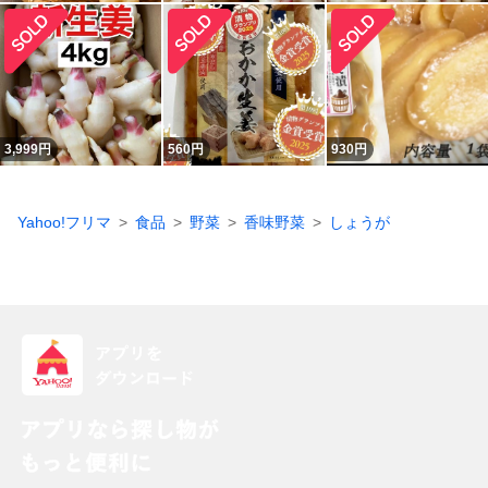
3,999
円
560
円
930
円
Yahoo!フリマ
食品
野菜
香味野菜
しょうが