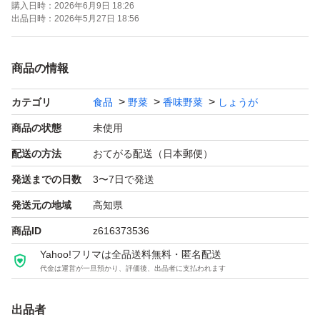
購入日時：
2026年6月9日 18:26
生姜湯
出品日時：
2026年5月27日 18:56
生姜スープ
生姜ご飯
商品の情報
生姜と鶏肉の煮物
カテゴリ
食品
野菜
香味野菜
しょうが
※ 規定の重さ10g以上入れておりますが配送中の乾燥など
で規定より少し軽くなるケースがございます。予めご了承
商品の状態
未使用
いただけますと幸いです。
配送の方法
おてがる配送（日本郵便）
※お値下げはしておりませんので予めご了承ください
発送までの日数
3〜7日で発送
発送元の地域
高知県
商品ID
z616373536
Yahoo!フリマは全品送料無料・匿名配送
代金は運営が一旦預かり、評価後、出品者に支払われます
出品者