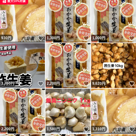
最大10%対象
いいね！
いいね！
930
円
1,300
円
1,000
円
いいね！
いいね！
3,760
円
2,200
円
9,620
円
いいね！
いいね！
2,200
円
1,580
円
1,310
円