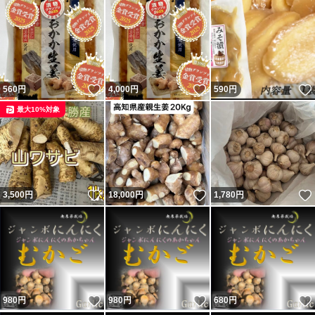
いいね！
いいね！
560
円
4,000
円
590
円
最大10%対象
いいね！
いいね！
3,500
円
18,000
円
1,780
円
いいね！
いいね！
980
円
980
円
680
円