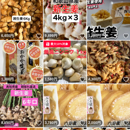
いいね！
いいね！
6,400
円
9,499
円
1,280
円
最大10%対象
いいね！
いいね！
1,300
円
1,580
円
4,300
円
いいね！
いいね！
8,850
円
3,780
円
2,000
円