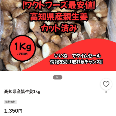
1
/
1
い
高知県産親生姜1kg
0
送料無料
1,350
円