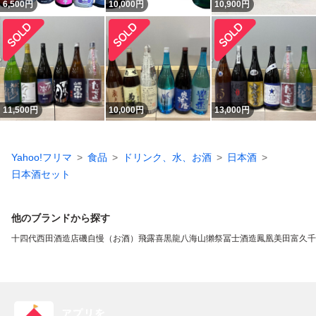
6,500
円
10,000
円
10,900
円
11,500
円
10,000
円
13,000
円
Yahoo!フリマ
食品
ドリンク、水、お酒
日本酒
日本酒セット
他のブランドから探す
十四代
西田酒造店
磯自慢（お酒）
飛露喜
黒龍
八海山
獺祭
冨士酒造
鳳凰美田
富久千