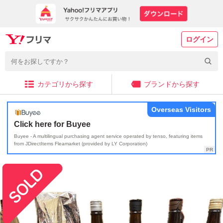
ログイン
カテゴリから探す
ブランドから探す
Overseas Visitors
Click here for Buyee
Buyee - A multilingual purchasing agent service operated by tenso, featuring items
from JDirectItems Fleamarket (provided by LY Corporation)