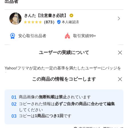
出品者
が、ご了承ください。
・冷蔵発送は仕組み上、不可となります。
きんた【注意書き必読】
（
873
）
本人確認済
・こちらの商品をご購入された方は20歳以上と判断いた
します
安心取引出品者
取引実績99+
・破損防止の為プラスチックケースで発送しております
が、ダンボール希望の際はお申し付けください
ユーザーの実績について
価格の相談
商品への質問
(4合瓶セットはダンボールでお送り)
商品への質問からの値下げ交渉、不適切なカテゴリ変更依頼は禁止です
Yahoo!フリマが定めた一定の基準を満たしたユーザーにバッジを
・発送までの品質管理は徹底しておりますが、ご懸念点が
付与しています
ある場合は購入前にお問い合わせ下さい。
この商品をみている人にオススメ
この商品の情報をコピーします
安心取引出品者
・活性蓋のお酒は、ガス抜き穴がありそこから少量液漏れ
最大10%対象
最大10%対象
最大10%対象
Yahoo!フリマの基準をクリアした安
安心取引出品者
することがある場合がありますが、これは通常の商品に問
商品画像の
無断転載は禁止
されています
心・安全なユーザーです
コピーされた情報は
必ずご自身の商品に合わせて編集
題はありません。
取引実績
してください
しばらく置いてから開くとガス圧が落ち着いて液漏れの心
コピーは
1商品につき1回
です
このユーザーはYahoo!フリマの取
取引実績◯+
配が少なくなります。
いいね！
いいね！
10,000
円
10,000
円
10,000
円
引を完了させた実績があります