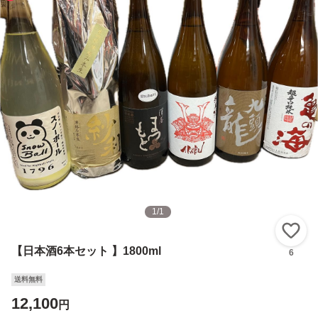
1
/
1
い
【日本酒6本セット 】1800ml
6
送料無料
12,100
円