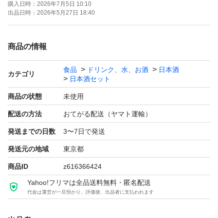
購入日時：
2026年7月5日 10:10
澤屋まつもと2604
出品日時：
2026年5月27日 18:40
赤武2605
九頭龍2511
商品の情報
亀の海2602
食品
ドリンク、水、お酒
日本酒
カテゴリ
日本酒セット
【お願い】
商品の状態
未使用
・多数通知で見落としてしまうので、お急ぎのご連絡は販
配送の方法
おてがる配送（ヤマト運輸）
売中の商品への質問よりご連絡いただけますと幸いです。
発送までの日数
3〜7日で発送
・過度な値下げ交渉はご遠慮下さい。
発送元の地域
東京都
・お受け取後、問題ない場合速やかな受け取り評にご協力
商品ID
z616366424
ください
Yahoo!フリマは全品送料無料・匿名配送
代金は運営が一旦預かり、評価後、出品者に支払われます
・20歳未満の方には販売いたしません。
・土日祝年末年始GWについては週明け発送になります