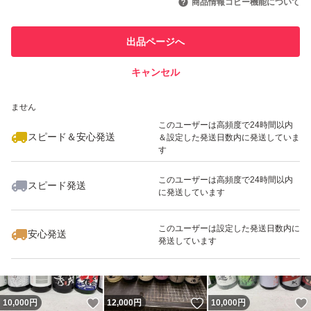
商品情報コピー機能について
最大10%対象
このユーザーは他フリマサービス
しばらく置いてから開くとガス圧が落ち着いて液漏れの心
他フリマ実績◯+
出品ページへ
での取引実績があります
配が少なくなります。
キャンセル
スピード&安心発送
いいね！
いいね！
11,900
※このバッジは実績に基づく表示であり、発送を保証しているものではあり
円
10,000
円
10,900
円
・ご到着後は温度の低い日光が当たらない場所で保存くだ
ません
最大10%対象
さい。
このユーザーは高頻度で24時間以内
スピード＆安心発送
＆設定した発送日数内に発送していま
す
------------検索用------------
このユーザーは高頻度で24時間以内
スピード発送
獺祭、十四代、黒龍、而今、鍋島、勝駒、花邑、花陽浴、
に発送しています
いいね！
いいね！
11,000
円
11,800
円
10,000
円
新政、飛露喜、田酒、東洋美人、写楽、No6、鳳凰美田、
このユーザーは設定した発送日数内に
久保田、作、大吟醸、純米大吟醸、日本酒、亜麻猫、陽乃
安心発送
発送しています
鳥、天蛙、プレミア酒、日本酒、山本、冩楽、磯自慢、く
どき上手、澤屋まつもと、九平次、久保田、山田錦、白鶴
錦、居酒屋、お歳暮、御歳暮、お正月、ギフト、プレゼン
いいね！
いいね！
10,000
円
12,000
円
10,000
円