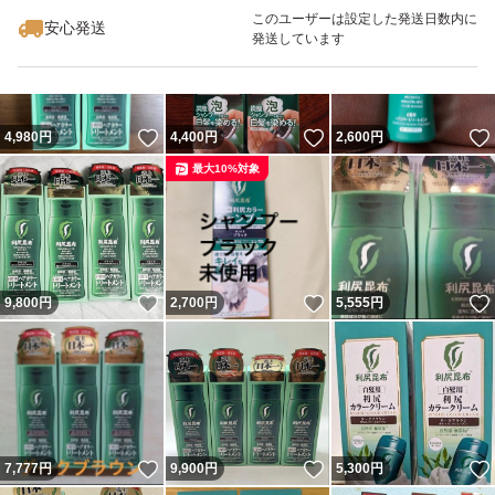
最大10%対象
このユーザーは設定した発送日数内に
安心発送
発送しています
いいね！
いいね！
4,980
円
4,400
円
2,600
円
最大10%対象
いいね！
いいね！
9,800
円
2,700
円
5,555
円
いいね！
いいね！
7,777
円
9,900
円
5,300
円