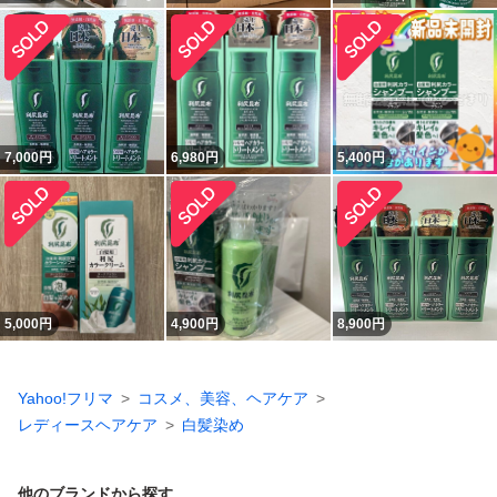
7,000
円
6,980
円
5,400
円
5,000
円
4,900
円
8,900
円
Yahoo!フリマ
コスメ、美容、ヘアケア
レディースヘアケア
白髪染め
他のブランドから探す