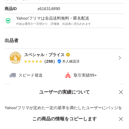
凹み・破れ・シール跡等がある場合がございます。
商品ID
z616314890
※新旧パッケージが混在する場合がございますが製品に問
Yahoo!フリマは全品送料無料・匿名配送
代金は運営が一旦預かり、評価後、出品者に支払われます
題はございません
※商品別になってしまいますがほとんどがシュリンク（外
出品者
装フィルム）なしの商品ですが、未開封品になりますの
で、ご理解お願い致します
スペシャル・プライス
（
298
）
本人確認済
ご希望やご質問等ございましたら、お気軽にコメントいた
スピード発送
取引実績99+
だければと思います。
ユーザーの実績について
価格の相談
商品への質問
商品への質問からの値下げ交渉、不適切なカテゴリ変更依頼は禁止です
Yahoo!フリマが定めた一定の基準を満たしたユーザーにバッジを
付与しています
この商品をみている人にオススメ
この商品の情報をコピーします
安心取引出品者