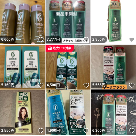
いいね！
いいね！
6,600
円
7,777
円
2,850
円
最大10%対象
いいね！
いいね！
5,160
円
4,500
円
5,555
円
いいね！
いいね！
2,550
円
4,900
円
6,300
円