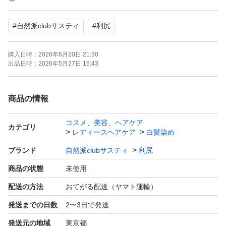
#
自然派clubサスティ
#
利尻
▼発送について
・宅急便コンパクト／ネコポス等／プチプチ付き封筒等に
購入日時：
2026年6月20日 21:30
入れて発送
出品日時：
2026年5月27日 16:43
・すべて追跡番号付き
・衝撃材等は使用致しません
商品の情報
コスメ、美容、ヘアケア
▼ご確認ください
カテゴリ
レディースヘアケア
白髪染め
※商品により梱包の都合上、外箱を折りたたんで同梱する
ブランド
自然派clubサスティ
利尻
場合がございます。
商品の状態
未使用
※配送方法を「らくらくゆうゆう」に変更する場合がござ
配送の方法
おてがる配送（ヤマト運輸）
います。
発送までの日数
2〜3日で発送
※ 商品に貼られている各種シールを剥がすとベタつく
為、上からテープを貼る場合がございます。外箱にスレ・
発送元の地域
東京都