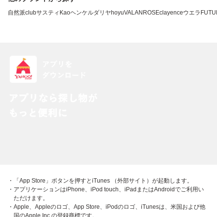
自然派clubサスティ
Kao
ヘンケル
ダリヤ
hoyu
VALANROSE
clayence
ウエラ
FUTU
・「App Store」ボタンを押すとiTunes （外部サイト）が起動します。
・アプリケーションはiPhone、iPod touch、iPadまたはAndroidでご利用い
ただけます。
・Apple、Appleのロゴ、App Store、iPodのロゴ、iTunesは、米国および他
国のApple Inc.の登録商標です。