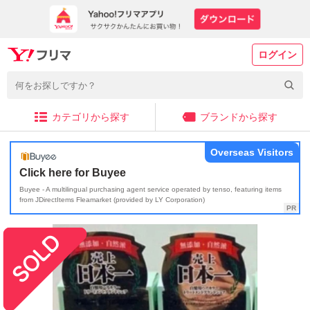
ログイン
カテゴリから探す
ブランドから探す
Overseas Visitors
Click here for Buyee
Buyee - A multilingual purchasing agent service operated by tenso, featuring items
from JDirectItems Fleamarket (provided by LY Corporation)