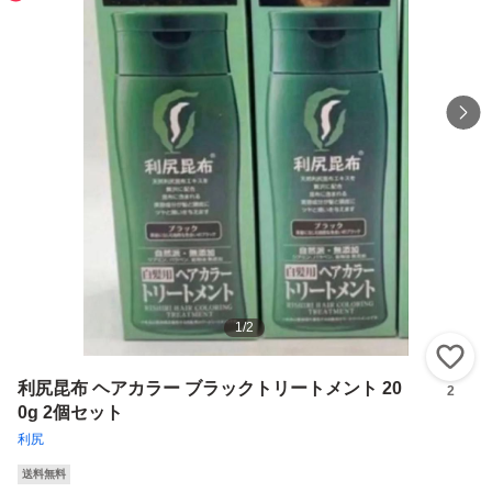
1
/
2
い
利尻昆布 ヘアカラー ブラックトリートメント 20
2
0g 2個セット
利尻
送料無料