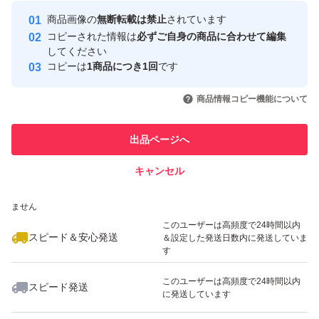
最大10%対象
Yahoo!フリマの基準をクリアした安
安心取引出品者
商品画像の
無断転載は禁止
されています
心・安全なユーザーです
コピーされた情報は
必ずご自身の商品に合わせて編集
取引実績
してください
コピーは
1商品につき1回
です
このユーザーはYahoo!フリマの取
取引実績◯+
いいね！
いいね！
7,350
円
4,800
円
4,700
円
引を完了させた実績があります
商品情報コピー機能について
このユーザーは他フリマサービス
他フリマ実績◯+
出品ページへ
での取引実績があります
キャンセル
スピード&安心発送
いいね！
いいね！
9,400
※このバッジは実績に基づく表示であり、発送を保証しているものではあり
円
5,000
円
4,770
円
ません
最大10%対象
このユーザーは高頻度で24時間以内
スピード＆安心発送
＆設定した発送日数内に発送していま
す
このユーザーは高頻度で24時間以内
スピード発送
に発送しています
いいね！
いいね！
5,200
円
7,090
円
4,400
円