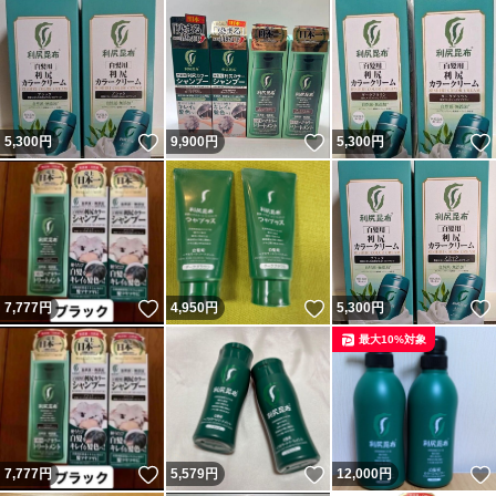
いいね！
いいね！
5,300
円
9,900
円
5,300
円
いいね！
いいね！
7,777
円
4,950
円
5,300
円
最大10%対象
いいね！
いいね！
7,777
円
5,579
円
12,000
円