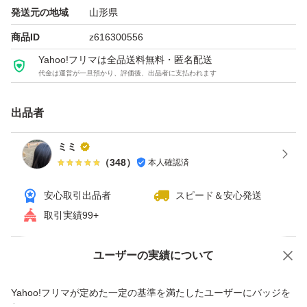
発送元の地域
山形県
商品ID
z616300556
Yahoo!フリマは全品送料無料・匿名配送
代金は運営が一旦預かり、評価後、出品者に支払われます
出品者
ミミ
（
348
）
本人確認済
安心取引出品者
スピード＆安心発送
取引実績99+
ユーザーの実績について
価格の相談
商品への質問
商品への質問からの値下げ交渉、不適切なカテゴリ変更依頼は禁止です
Yahoo!フリマが定めた一定の基準を満たしたユーザーにバッジを