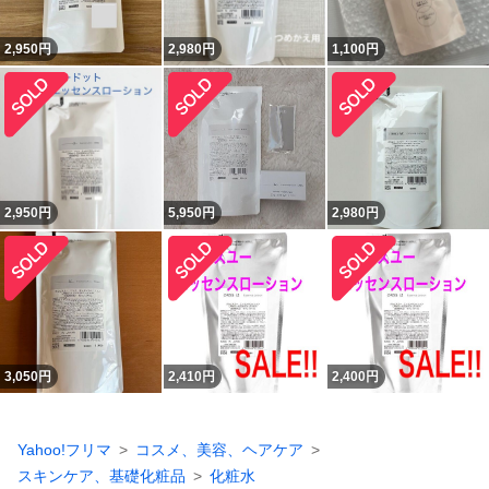
2,950
円
2,980
円
1,100
円
2,950
円
5,950
円
2,980
円
3,050
円
2,410
円
2,400
円
Yahoo!フリマ
コスメ、美容、ヘアケア
スキンケア、基礎化粧品
化粧水