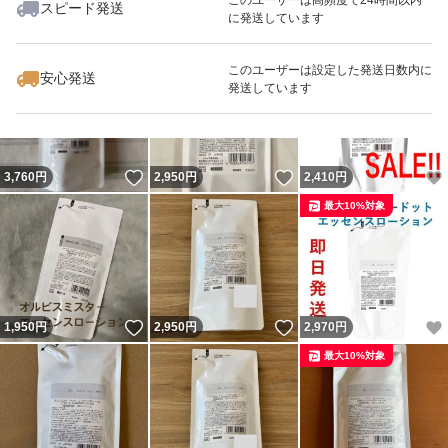
スピード発送
に発送しています
いいね！
いいね！
2,419
円
2,460
円
2,998
円
最大10%対象
最大10%対象
このユーザーは設定した発送日数内に
安心発送
発送しています
いいね！
いいね！
3,760
円
2,950
円
2,410
円
最大10%対象
いいね！
いいね！
1,950
円
2,950
円
2,970
円
最大10%対象