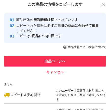
付与しています
この商品をみている人にオススメ
この商品の情報をコピーします
安心取引出品者
最大10%対象
最大10%対象
Yahoo!フリマの基準をクリアした安
安心取引出品者
商品画像の
無断転載は禁止
されています
心・安全なユーザーです
コピーされた情報は
必ずご自身の商品に合わせて編集
取引実績
してください
コピーは
1商品につき1回
です
このユーザーはYahoo!フリマの取
取引実績◯+
いいね！
いいね！
1,960
円
1,940
円
2,440
円
引を完了させた実績があります
商品情報コピー機能について
最大10%対象
最大10%対象
このユーザーは他フリマサービス
他フリマ実績◯+
出品ページへ
での取引実績があります
キャンセル
スピード&安心発送
いいね！
いいね！
1,970
※このバッジは実績に基づく表示であり、発送を保証しているものではあり
円
1,960
円
2,950
円
ません
このユーザーは高頻度で24時間以内
スピード＆安心発送
＆設定した発送日数内に発送していま
す
このユーザーは高頻度で24時間以内