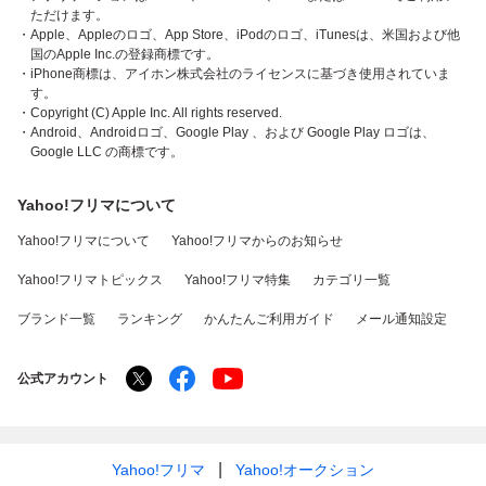
ただけます。
・Apple、Appleのロゴ、App Store、iPodのロゴ、iTunesは、米国および他
国のApple Inc.の登録商標です。
・iPhone商標は、アイホン株式会社のライセンスに基づき使用されていま
す。
・Copyright (C) Apple Inc. All rights reserved.
・Android、Androidロゴ、Google Play 、および Google Play ロゴは、
Google LLC の商標です。
Yahoo!フリマについて
Yahoo!フリマについて
Yahoo!フリマからのお知らせ
Yahoo!フリマトピックス
Yahoo!フリマ特集
カテゴリ一覧
ブランド一覧
ランキング
かんたんご利用ガイド
メール通知設定
公式アカウント
Yahoo!フリマ
Yahoo!オークション