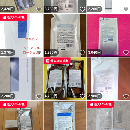
いいね！
いいね！
2,420
円
3,780
円
2,260
円
最大10%対象
いいね！
いいね！
1,370
円
1,930
円
3,040
円
最大10%対象
いいね！
いいね！
2,200
円
4,799
円
2,980
円
最大10%対象
最大10%対象