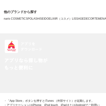
他のブランドから探す
naris COSMETICS
POLA
SHISEIDO
ELIXIR（コスメ）
LISSAGE
DECORTE
MEN
・「App Store」ボタンを押すとiTunes （外部サイト）が起動します。
・アプリケーションはiPhone、iPod touch、iPadまたはAndroidでご利用い