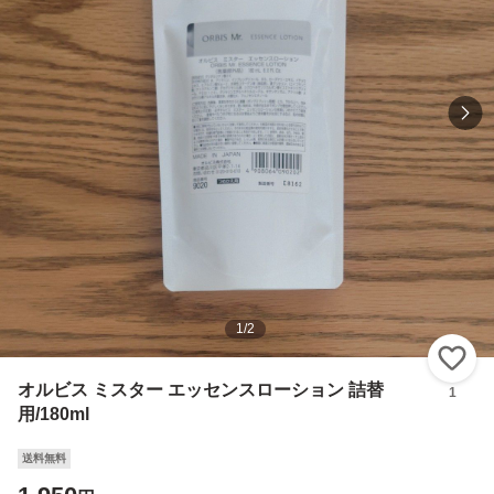
1
/
2
い
オルビス ミスター エッセンスローション 詰替
1
用/180ml
送料無料