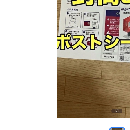
1
/
1