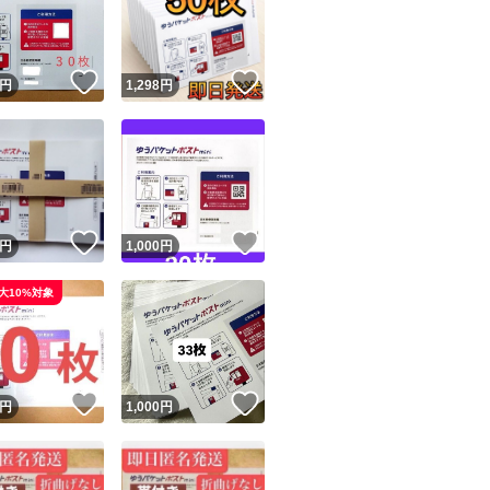
！
いいね！
いいね！
円
1,298
円
ユーザーの実績について
！
いいね！
いいね！
円
1,000
円
o!フリマが定めた一定の基準を満たしたユーザーにバッジを付与しています
大10%対象
出品者
この商品の情報をコピーします
取引出品者
Yahoo!フリマの基準をクリアした安心・安全なユーザーです
！
いいね！
いいね！
商品画像の
無断転載は禁止
されています
円
1,000
円
コピーされた情報は
必ずご自身の商品に合わせて編集
してください
コピーは
1商品につき1回
です
実績◯+
このユーザーはYahoo!フリマの取引を完了させた実績があり