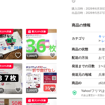
【商品の状態】未
購入日時：
2026年6月30日 
出品日時：
2026年5月27日 
【カラー】ホワイ
商品の情報
よろしくお願いい
大10%対象
最大10%対象
キッ
カテゴリ
レ
商品の状態
未使
！
いいね！
いいね！
円
1,000
円
配送の方法
おて
発送までの日数
1〜
大10%対象
発送元の地域
兵庫
商品ID
z61
！
いいね！
いいね！
円
1,000
円
Yahoo!フリ
代金は運営が一旦預か
最大10%対象