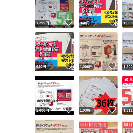
いいね！
いいね
1,299
円
940
円
1,000
いいね！
いいね
940
円
1,000
円
1,300
Yaho
最
安心取引
安心
いいね！
いいね
1,000
円
1,030
円
1,311
取引実績
取引