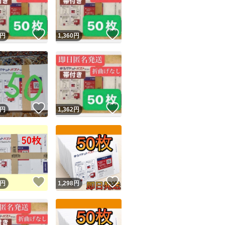
商品情報コピー機
リマ実績◯+
このユーザーは他フリマサービスでの取引実績があります
！
いいね！
いいね！
円
1,360
円
出品ページへ
&安心発送
キャンセル
ジは実績に基づく表示であり、発送を保証しているものではありません
このユーザーは高頻度で24時間以内＆設定した発送日数内に
ード＆安心発送
ます
！
いいね！
いいね！
円
1,362
円
ード発送
このユーザーは高頻度で24時間以内に発送しています
発送
このユーザーは設定した発送日数内に発送しています
！
いいね！
いいね！
円
1,298
円