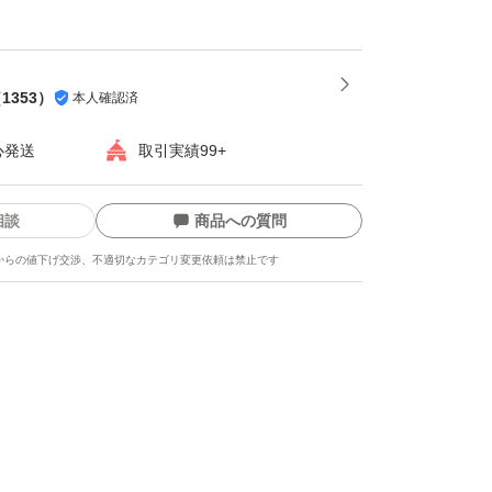
（
1353
）
本人確認済
心発送
取引実績99+
相談
商品への質問
からの値下げ交渉、不適切なカテゴリ変更依頼は禁止です