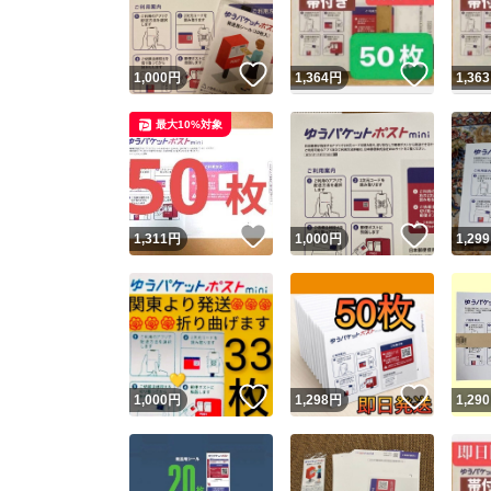
他フ
いいね！
いいね
1,000
円
1,364
円
1,363
スピード
最大10%対象
※このバッ
スピ
いいね！
いいね
1,311
円
1,000
円
1,299
スピ
安心
いいね！
いいね
1,000
円
1,298
円
1,290