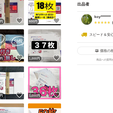
出品者
koy********
！
いいね！
いいね！
円
600
円
スピード＆安
価格の
！
いいね！
いいね！
円
1,000
円
商品への質問
！
いいね！
いいね！
円
1,000
円