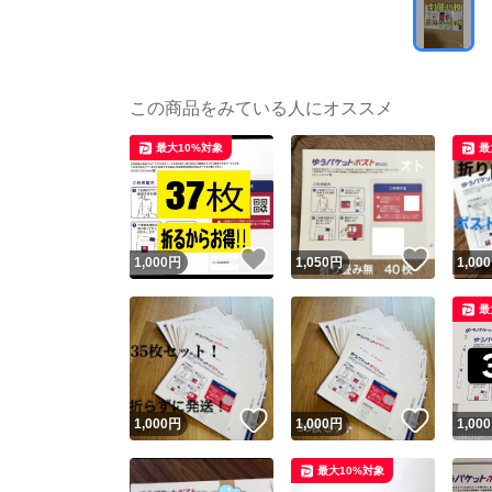
この商品をみている人にオススメ
最大10%対象
最
いいね！
いいね
1,000
円
1,050
円
1,000
最
いいね！
いいね
1,000
円
1,000
円
1,000
最大10%対象