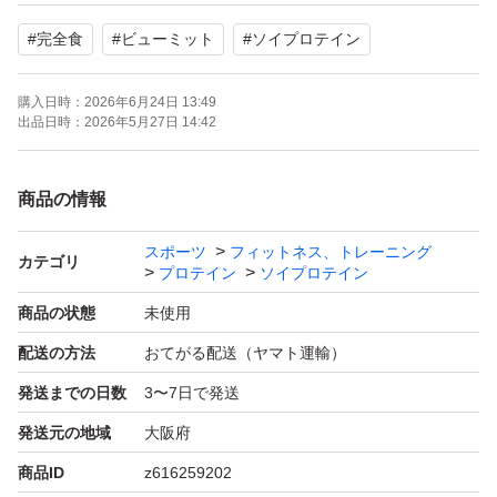
1杯あたり140kcal
#
完全食
#
ビューミット
#
ソイプロテイン
タンパク質約24g
ビタミンミネラル26種類
購入日時：
2026年6月24日 13:49
出品日時：
2026年5月27日 14:42
賞味期限2026年12月1日
商品の情報
すり替え防止のため返品交換不可
スポーツ
フィットネス、トレーニング
お値引き不可
カテゴリ
プロテイン
ソイプロテイン
商品の状態
未使用
厚みの関係でプチプチ無しの袋に入れての簡易包装ネコポ
配送の方法
おてがる配送（ヤマト運輸）
スにて発送。
発送までの日数
3〜7日で発送
発送元の地域
大阪府
以上すべてご理解いただける方にお願いいたします。
商品ID
z616259202