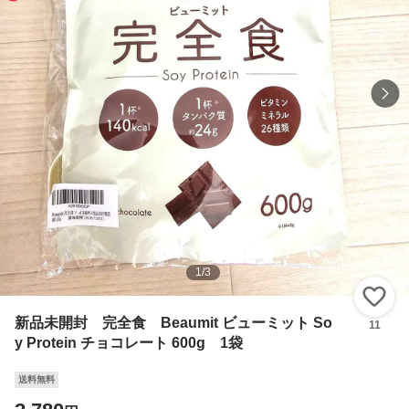
1
/
3
い
新品未開封 完全食 Beaumit ビューミット So
11
y Protein チョコレート 600g 1袋
送料無料