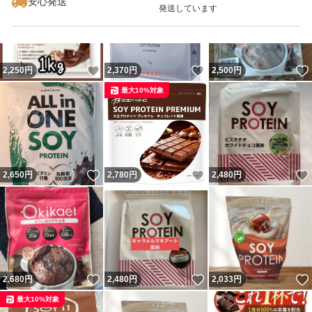
安心発送
発送しています
いいね！
いいね！
2,250
円
2,370
円
2,500
円
最大10%対象
いいね！
いいね！
2,650
円
2,780
円
2,480
円
いいね！
いいね！
2,680
円
2,480
円
2,033
円
最大10%対象