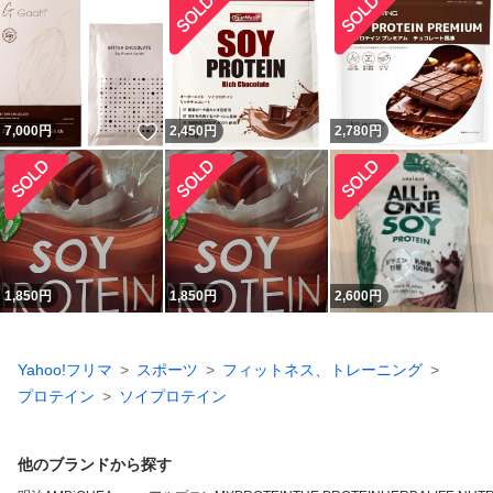
いいね！
7,000
円
2,450
円
2,780
円
1,850
円
1,850
円
2,600
円
Yahoo!フリマ
スポーツ
フィットネス、トレーニング
プロテイン
ソイプロテイン
他のブランドから探す