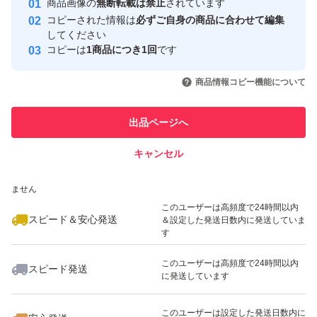
商品画像の
無断転載は禁止
されています
心・安全なユーザーです
コピーされた情報は
必ずご自身の商品に合わせて編集
取引実績
してください
コピーは
1商品につき1回
です
このユーザーはYahoo!フリマの取
取引実績◯+
いいね！
いいね！
2,000
円
3,000
円
1,600
円
引を完了させた実績があります
商品情報コピー機能について
このユーザーは他フリマサービス
他フリマ実績◯+
出品ページへ
での取引実績があります
キャンセル
スピード&安心発送
いいね！
いいね！
1,900
※このバッジは実績に基づく表示であり、発送を保証しているものではあり
円
3,958
円
2,480
円
ません
最大10%対象
このユーザーは高頻度で24時間以内
スピード＆安心発送
＆設定した発送日数内に発送していま
す
このユーザーは高頻度で24時間以内
スピード発送
に発送しています
いいね！
いいね！
2,480
円
2,800
円
3,280
円
最大10%対象
このユーザーは設定した発送日数内に