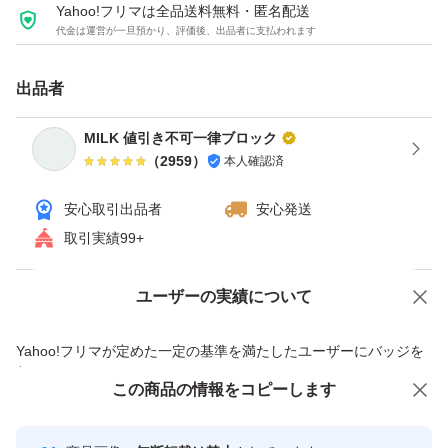
Yahoo!フリマは全品送料無料・匿名配送
代金は運営が一旦預かり、評価後、出品者に支払われます
出品者
MILK 値引き不可一律ブロック
（
2959
）
本人確認済
安心取引出品者
安心発送
取引実績99+
ユーザーの実績について
価格の相談
商品への質問
商品への質問からの値下げ交渉、不適切なカテゴリ変更依頼は禁止です
Yahoo!フリマが定めた一定の基準を満たしたユーザーにバッジを
付与しています
この商品をみている人にオススメ
この商品の情報をコピーします
安心取引出品者
最大10%対象
Yahoo!フリマの基準をクリアした安
安心取引出品者