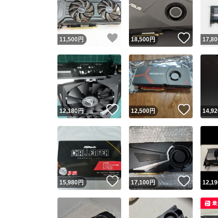
いいね！
いいね
11,500
円
18,500
円
17,80
いいね！
いいね
12,180
円
12,500
円
14,92
Yaho
安心取引
安心
いいね！
いいね
15,980
円
17,100
円
12,19
取引実績
最
取引