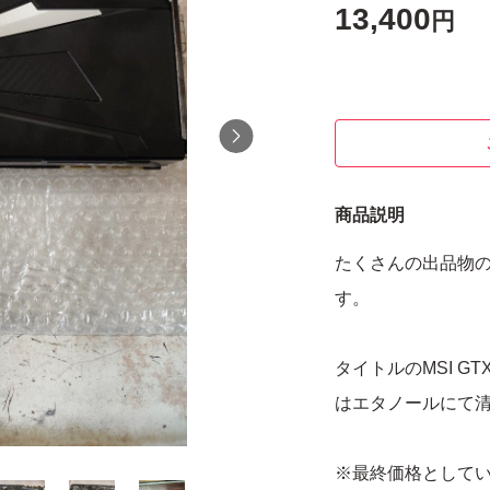
13,400
円
商品説明
たくさんの出品物
す。
タイトルのMSI G
はエタノールにて
※最終価格として