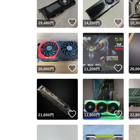
他フ
いいね！
いいね
29,480
円
14,200
円
10,30
スピード
※このバッ
スピ
いいね！
いいね
20,000
円
11,200
円
26,00
スピ
安心
いいね！
いいね
21,600
円
12,800
円
22,80