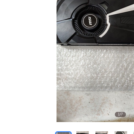
1
/
7