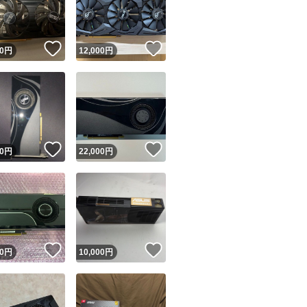
商品情報コピー機
リマ実績◯+
このユーザーは他フリマサービスでの取引実績があります
！
いいね！
いいね！
0
円
12,000
円
出品ページへ
&安心発送
キャンセル
ジは実績に基づく表示であり、発送を保証しているものではありません
このユーザーは高頻度で24時間以内＆設定した発送日数内に
ード＆安心発送
ます
！
いいね！
いいね！
0
円
22,000
円
ード発送
このユーザーは高頻度で24時間以内に発送しています
発送
このユーザーは設定した発送日数内に発送しています
！
いいね！
いいね！
0
円
10,000
円