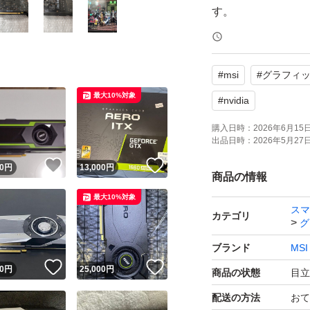
す。
動作はi7-7700T M
#
msi
#
グラフィ
すが、ff14ベンチ
最大10%対象
もう少しクロック
#
nvidia
購入日時：
2026年6月15日 
出品日時：
2026年5月27日 
レファレンスなの
！
いいね！
いいね！
ボでしたよ。
0
円
13,000
円
商品の情報
最大10%対象
スマ
まあ最悪売れなかった
カテゴリ
グ
ボも1050（笑）
ブランド
MSI
ようかなとも思う
！
いいね！
いいね！
0
円
25,000
円
商品の状態
目立
配送の方法
おて
動作確認は致しまし