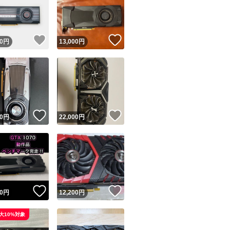
！
いいね！
いいね！
0
円
13,000
円
ユーザーの実績について
！
いいね！
いいね！
0
円
22,000
円
o!フリマが定めた一定の基準を満たしたユーザーにバッジを付与しています
出品者
この商品の情報をコピーします
取引出品者
Yahoo!フリマの基準をクリアした安心・安全なユーザーです
！
いいね！
いいね！
商品画像の
無断転載は禁止
されています
0
円
12,200
円
コピーされた情報は
必ずご自身の商品に合わせて編集
してください
大10%対象
コピーは
1商品につき1回
です
実績◯+
このユーザーはYahoo!フリマの取引を完了させた実績があり