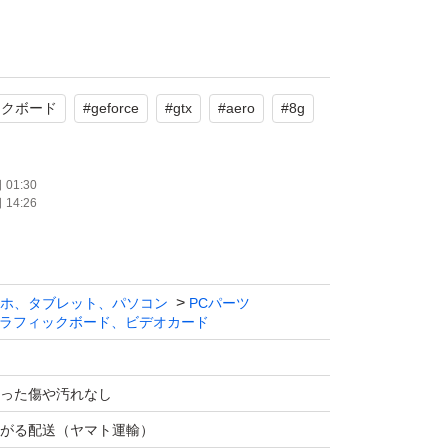
SI z270 メモリ8GB Windows 11 という環境で
ックボード
#
geforce
#
gtx
#
aero
#
8g
で意外と滑らかに動くなといった印象。CPU が
高ければもう少し良いスコアがでそうですね。
01:30
14:26
は好き好きかとは思いますが、静かで良いグラ
ホ、タブレット、パソコン
PCパーツ
ら、こないだ10400fから10700にしてグラ
ラフィックボード、ビデオカード
から1660（コイル鳴き）にしたサブマシンに付け
…
った傷や汚れなし
がる配送（ヤマト運輸）
たが（出力端子もDPのみ確認）中古精密機器