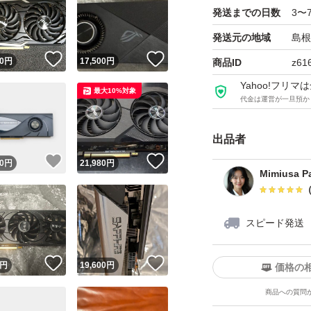
パーツで御座いま
発送までの日数
3〜
また、発送後のキ
発送元の地域
島根
らお断りします。
！
いいね！
いいね！
0
円
17,500
円
商品ID
z61
Yahoo!フリ
最大10%対象
代金は運営が一旦預か
出品者
！
いいね！
いいね！
0
円
21,980
円
Mimiusa Pa
スピード発送
！
いいね！
いいね！
円
19,600
円
価格の
商品への質問