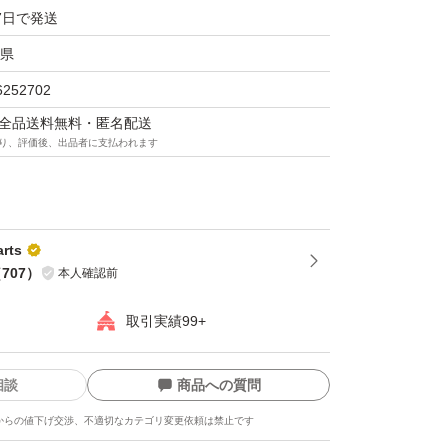
すので、保証は致しかねます。
7日で発送
ャンセル返品返金交換はすり替え防止の観点か
県
6252702
マは全品送料無料・匿名配送
り、評価後、出品者に支払われます
rts
（
707
）
本人確認前
取引実績99+
相談
商品への質問
からの値下げ交渉、不適切なカテゴリ変更依頼は禁止です