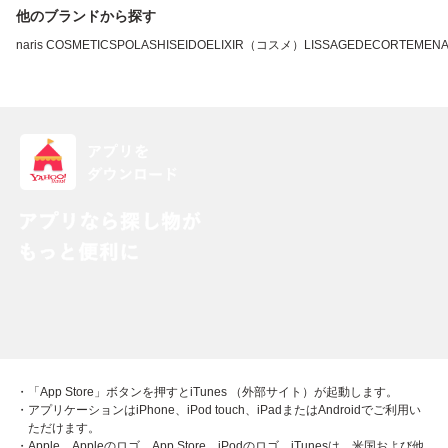
他のブランドから探す
naris COSMETICS
POLA
SHISEIDO
ELIXIR（コスメ）
LISSAGE
DECORTE
MEN
・「App Store」ボタンを押すとiTunes （外部サイト）が起動します。
・アプリケーションはiPhone、iPod touch、iPadまたはAndroidでご利用い
ただけます。
・Apple、Appleのロゴ、App Store、iPodのロゴ、iTunesは、米国および他