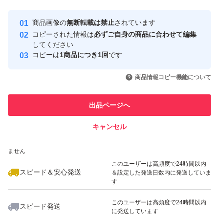
最大10%対象
最大10%対象
最大10%対象
Yahoo!フリマの基準をクリアした安
安心取引出品者
商品画像の
無断転載は禁止
されています
心・安全なユーザーです
コピーされた情報は
必ずご自身の商品に合わせて編集
取引実績
してください
コピーは
1商品につき1回
です
このユーザーはYahoo!フリマの取
取引実績◯+
いいね！
いいね！
2,480
円
2,200
円
2,480
円
引を完了させた実績があります
商品情報コピー機能について
最大10%対象
最大10%対象
最大10%対象
このユーザーは他フリマサービス
他フリマ実績◯+
出品ページへ
での取引実績があります
キャンセル
スピード&安心発送
いいね！
いいね！
2,450
※このバッジは実績に基づく表示であり、発送を保証しているものではあり
円
2,620
円
2,380
円
ません
最大10%対象
最大10%対象
このユーザーは高頻度で24時間以内
スピード＆安心発送
＆設定した発送日数内に発送していま
す
このユーザーは高頻度で24時間以内
スピード発送
に発送しています
いいね！
いいね！
2,420
円
4,830
円
2,390
円