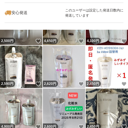
最大10%対象
このユーザーは設定した発送日数内に
安心発送
発送しています
いいね！
いいね！
2,500
円
4,650
円
4,100
円
いいね！
いいね！
2,590
円
2,620
円
2,450
円
いいね！
いいね！
4,900
円
2,600
円
2,450
円