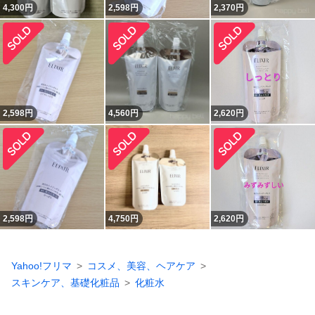
4,300
円
2,598
円
2,370
円
2,598
円
4,560
円
2,620
円
2,598
円
4,750
円
2,620
円
Yahoo!フリマ
コスメ、美容、ヘアケア
スキンケア、基礎化粧品
化粧水