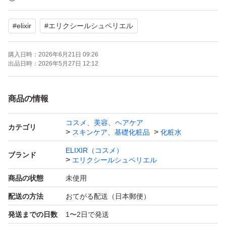
薬用化粧水。
#
elixir
#
エリクシールシュペリエル
厳選された美容成分配合で、
購入日時：
2026年6月21日 09:26
肌にハリを与えながら、
出品日時：
2026年5月27日 12:12
浸透処方で角層深くまで
うるおいを届けます。
商品の情報
*年齢に応じたうるおいケア
コスメ、美容、ヘアケア
カテゴリ
スキンケア、基礎化粧品
化粧水
自宅保管ご理解のある方にどうぞ
ELIXIR（コスメ）
ブランド
エリクシールシュペリエル
商品の状態
未使用
配送の方法
おてがる配送（日本郵便）
発送までの日数
1〜2日で発送