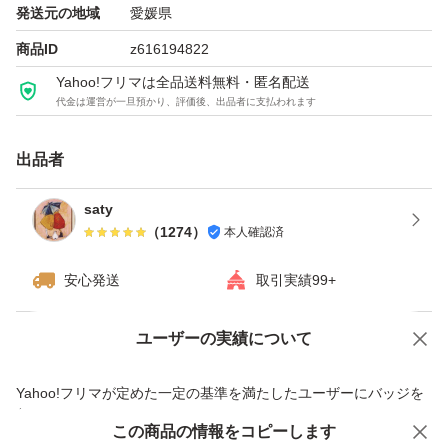
発送元の地域
愛媛県
商品ID
z616194822
Yahoo!フリマは全品送料無料・匿名配送
代金は運営が一旦預かり、評価後、出品者に支払われます
出品者
saty
（
1274
）
本人確認済
安心発送
取引実績99+
ユーザーの実績について
価格の相談
商品への質問
商品への質問からの値下げ交渉、不適切なカテゴリ変更依頼は禁止です
Yahoo!フリマが定めた一定の基準を満たしたユーザーにバッジを
付与しています
この商品をみている人にオススメ
この商品の情報をコピーします
安心取引出品者