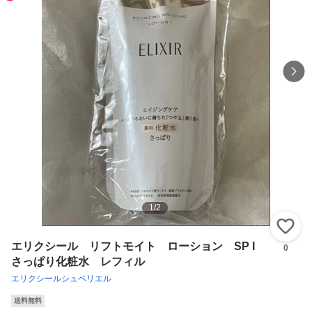
1
/
2
い
エリクシール リフトモイト ローション SP I
0
さっぱり化粧水 レフィル
エリクシールシュペリエル
送料無料