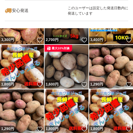
最大10%対象
このユーザーは設定した発送日数内に
安心発送
発送しています
いいね！
いいね！
3,300
円
2,700
円
3,400
円
最大10%対象
いいね！
いいね！
1,800
円
1,600
円
1,290
円
いいね！
いいね！
1,290
円
1,800
円
1,800
円