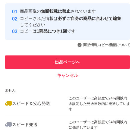
最大10%対象
Yahoo!フリマの基準をクリアした安
安心取引出品者
商品画像の
無断転載は禁止
されています
心・安全なユーザーです
コピーされた情報は
必ずご自身の商品に合わせて編集
取引実績
してください
コピーは
1商品につき1回
です
このユーザーはYahoo!フリマの取
取引実績◯+
いいね！
いいね！
2,000
円
1,800
円
2,000
円
引を完了させた実績があります
商品情報コピー機能について
最大10%対象
このユーザーは他フリマサービス
他フリマ実績◯+
出品ページへ
での取引実績があります
キャンセル
スピード&安心発送
いいね！
いいね！
1,800
※このバッジは実績に基づく表示であり、発送を保証しているものではあり
円
2,700
円
2,700
円
ません
このユーザーは高頻度で24時間以内
スピード＆安心発送
＆設定した発送日数内に発送していま
す
このユーザーは高頻度で24時間以内
スピード発送
に発送しています
いいね！
いいね！
1,290
円
1,600
円
1,180
円