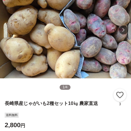
1
/
4
い
長崎県産じゃがいも2種セット10㎏ 農家直送
3
送料無料
2,800
円