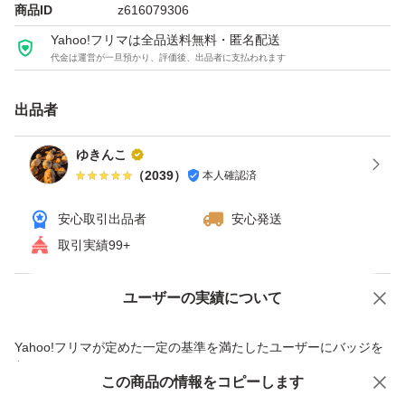
商品ID
z616079306
Yahoo!フリマは全品送料無料・匿名配送
代金は運営が一旦預かり、評価後、出品者に支払われます
出品者
ゆきんこ
（
2039
）
本人確認済
安心取引出品者
安心発送
取引実績99+
ユーザーの実績について
価格の相談
商品への質問
商品への質問からの値下げ交渉、不適切なカテゴリ変更依頼は禁止です
Yahoo!フリマが定めた一定の基準を満たしたユーザーにバッジを
付与しています
この商品をみている人にオススメ
この商品の情報をコピーします
安心取引出品者