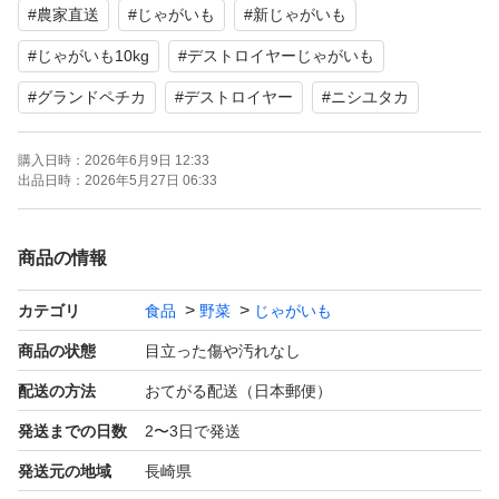
#
農家直送
#
じゃがいも
#
新じゃがいも
#
じゃがいも10kg
#
デストロイヤーじゃがいも
#
グランドペチカ
#
デストロイヤー
#
ニシユタカ
購入日時：
2026年6月9日 12:33
出品日時：
2026年5月27日 06:33
商品の情報
カテゴリ
食品
野菜
じゃがいも
商品の状態
目立った傷や汚れなし
配送の方法
おてがる配送（日本郵便）
発送までの日数
2〜3日で発送
発送元の地域
長崎県