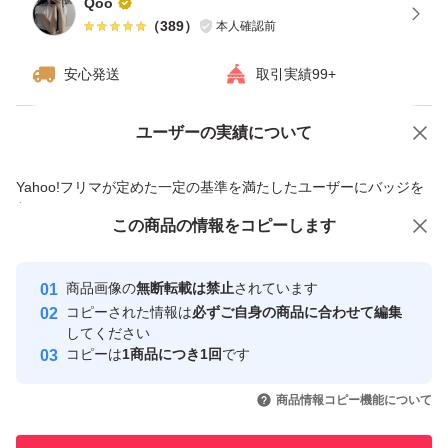
Qoo
（
389
）
本人確認前
安心発送
取引実績99+
ユーザーの実績について
価格の相談
商品への質問
商品への質問からの値下げ交渉、不適切なカテゴリ変更依頼は禁止です
Yahoo!フリマが定めた一定の基準を満たしたユーザーにバッジを
付与しています
この商品をみている人にオススメ
この商品の情報をコピーします
安心取引出品者
最大10%対象
最大10%対象
最大10%対象
Yahoo!フリマの基準をクリアした安
安心取引出品者
商品画像の
無断転載は禁止
されています
心・安全なユーザーです
コピーされた情報は
必ずご自身の商品に合わせて編集
取引実績
してください
コピーは
1商品につき1回
です
このユーザーはYahoo!フリマの取
取引実績◯+
いいね！
いいね！
2,499
円
1,680
円
1,680
円
引を完了させた実績があります
商品情報コピー機能について
最大10%対象
このユーザーは他フリマサービス