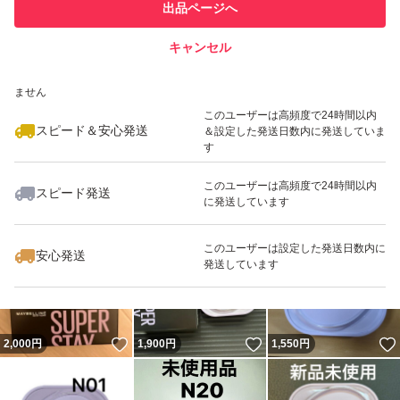
他フリマ実績◯+
出品ページへ
での取引実績があります
キャンセル
スピード&安心発送
いいね！
いいね！
2,099
※このバッジは実績に基づく表示であり、発送を保証しているものではあり
円
1,900
円
1,999
円
ません
このユーザーは高頻度で24時間以内
スピード＆安心発送
＆設定した発送日数内に発送していま
す
このユーザーは高頻度で24時間以内
スピード発送
に発送しています
いいね！
いいね！
2,000
円
1,990
円
1,900
円
このユーザーは設定した発送日数内に
安心発送
発送しています
いいね！
いいね！
2,000
円
1,900
円
1,550
円