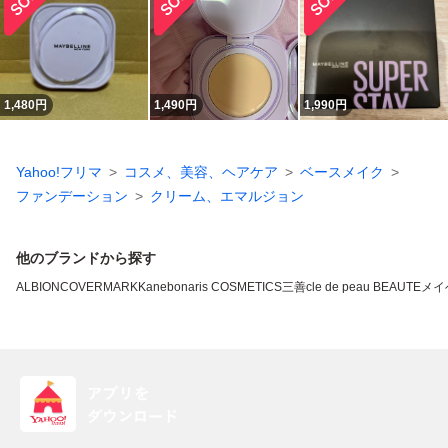
1,480
円
1,490
円
1,990
円
Yahoo!フリマ
コスメ、美容、ヘアケア
ベースメイク
ファンデーション
クリーム、エマルジョン
他のブランドから探す
ALBION
COVERMARK
Kanebo
naris COSMETICS
三善
cle de peau BEAUTE
メイ