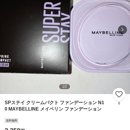
1
/
2
い
SPステイ クリームパクト ファンデーション N1
0
0 MAYBELLINE メイベリン ファンデーション
送料無料