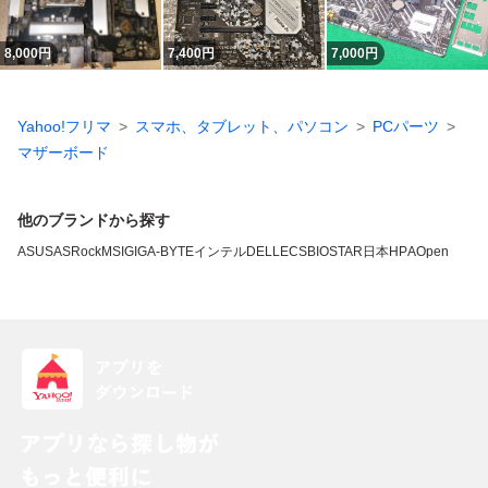
8,000
円
7,400
円
7,000
円
Yahoo!フリマ
スマホ、タブレット、パソコン
PCパーツ
マザーボード
他のブランドから探す
ASUS
ASRock
MSI
GIGA-BYTE
インテル
DELL
ECS
BIOSTAR
日本HP
AOpen