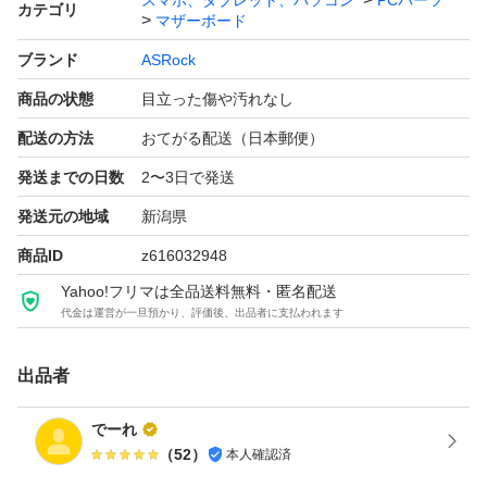
スマホ、タブレット、パソコン
PCパーツ
カテゴリ
マザーボード
※写真に写っているものが全てです。
ブランド
ASRock
商品の状態
目立った傷や汚れなし
【状態】
配送の方法
おてがる配送（日本郵便）
中古品のため、傷や使用感等があります。
発送までの日数
2〜3日で発送
詳細は画像をご確認ください。
発送元の地域
新潟県
商品ID
z616032948
【注意事項】
Yahoo!フリマは全品送料無料・匿名配送
動作確認済みですが、中古品のため相性問題等については
代金は運営が一旦預かり、評価後、出品者に支払われます
保証いたしかねます。
すり替え防止のため返品・返金はお受けできません。
出品者
でーれ
（
52
）
本人確認済