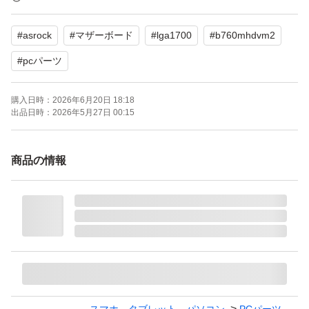
・CPU認識確認済み
#
asrock
#
マザーボード
#
lga1700
#
b760mhdvm2
・BIOS起動確認済み
・メモリ認識確認済み
#
pcパーツ
・GPU認識確認済み
購入日時：
2026年6月20日 18:18
・Windows起動確認済み
出品日時：
2026年5月27日 00:15
【仕様】
商品の情報
・LGA1700対応
・DDR5メモリ対応
・M.2スロット搭載
・MicroATX
【付属品】
・バックパネル