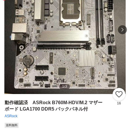
1
/
3
い
動作確認済 ASRock B760M-HDV/M.2 マザー
16
ボード LGA1700 DDR5 バックパネル付
ASRock
送料無料