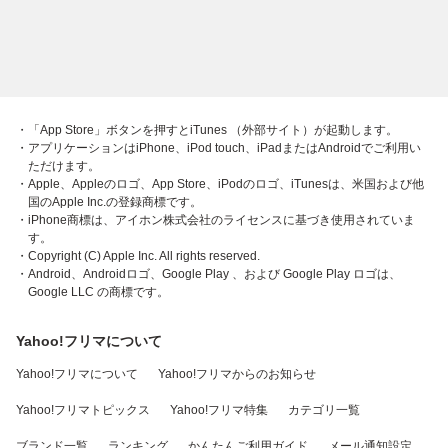
・「App Store」ボタンを押すとiTunes （外部サイト）が起動します。
・アプリケーションはiPhone、iPod touch、iPadまたはAndroidでご利用い
ただけます。
・Apple、Appleのロゴ、App Store、iPodのロゴ、iTunesは、米国および他
国のApple Inc.の登録商標です。
・iPhone商標は、アイホン株式会社のライセンスに基づき使用されていま
す。
・Copyright (C) Apple Inc. All rights reserved.
・Android、Androidロゴ、Google Play 、および Google Play ロゴは、
Google LLC の商標です。
Yahoo!フリマについて
Yahoo!フリマについて
Yahoo!フリマからのお知らせ
Yahoo!フリマトピックス
Yahoo!フリマ特集
カテゴリ一覧
ブランド一覧
ランキング
かんたんご利用ガイド
メール通知設定