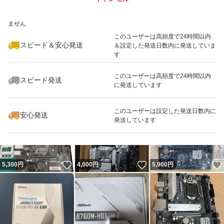
いいね！
いいね！
7,200
※このバッジは実績に基づく表示であり、発送を保証しているものではあり
円
4,900
円
7,200
円
ません
このユーザーは高頻度で24時間以内
スピード＆安心発送
＆設定した発送日数内に発送していま
す
このユーザーは高頻度で24時間以内
スピード発送
に発送しています
いいね！
いいね！
6,980
円
8,500
円
4,250
円
最大10%対象
このユーザーは設定した発送日数内に
安心発送
発送しています
いいね！
いいね！
5,300
円
4,000
円
5,900
円