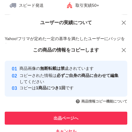
スピード発送
取引実績50+
ユーザーの実績について
価格の相談
商品への質問
商品への質問からの値下げ交渉、不適切なカテゴリ変更依頼は禁止です
Yahoo!フリマが定めた一定の基準を満たしたユーザーにバッジを
付与しています
この商品をみている人にオススメ
この商品の情報をコピーします
安心取引出品者
最大10%対象
Yahoo!フリマの基準をクリアした安
安心取引出品者
商品画像の
無断転載は禁止
されています
心・安全なユーザーです
コピーされた情報は
必ずご自身の商品に合わせて編集
取引実績
してください
コピーは
1商品につき1回
です
このユーザーはYahoo!フリマの取
取引実績◯+
いいね！
いいね！
5,500
円
6,500
円
6,899
円
引を完了させた実績があります
商品情報コピー機能について
最大10%対象
最大10%対象
最大10%対象
このユーザーは他フリマサービス
他フリマ実績◯+
出品ページへ
での取引実績があります
キャンセル
スピード&安心発送