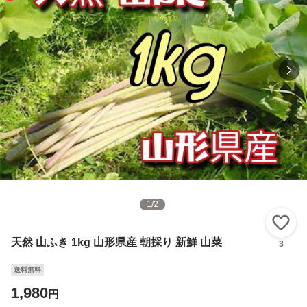
1
/
2
い
天然 山ふき 1kg 山形県産 朝採り 新鮮 山菜
3
送料無料
1,980
円