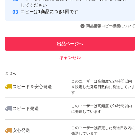
取引実績
してください
コピーは
1商品につき1回
です
このユーザーはYahoo!フリマの取
取引実績◯+
いいね！
いいね！
1,400
円
1,400
円
1,400
円
引を完了させた実績があります
商品情報コピー機能について
このユーザーは他フリマサービス
他フリマ実績◯+
出品ページへ
での取引実績があります
キャンセル
スピード&安心発送
いいね！
いいね！
3,960
※このバッジは実績に基づく表示であり、発送を保証しているものではあり
円
1,400
円
1,400
円
ません
このユーザーは高頻度で24時間以内
スピード＆安心発送
＆設定した発送日数内に発送していま
す
このユーザーは高頻度で24時間以内
スピード発送
に発送しています
いいね！
いいね！
1,400
円
1,200
円
1,400
円
最大10%対象
このユーザーは設定した発送日数内に
安心発送
発送しています