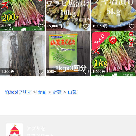
いいね！
いいね！
800
円
15,000
円
10,050
円
いいね！
いいね！
1,800
円
600
円
1,400
円
Yahoo!フリマ
食品
野菜
山菜