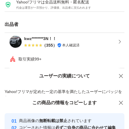
Yahoo!フリマは全品送料無料・匿名配送
代金は運営が一旦預かり、評価後、出品者に支払われます
出品者
kwz********3N！！
（
355
）
本人確認済
取引実績99+
ユーザーの実績について
価格の相談
商品への質問
商品への質問からの値下げ交渉、不適切なカテゴリ変更依頼は禁止です
Yahoo!フリマが定めた一定の基準を満たしたユーザーにバッジを
付与しています
この商品をみている人にオススメ
この商品の情報をコピーします
安心取引出品者
Yahoo!フリマの基準をクリアした安
安心取引出品者
商品画像の
無断転載は禁止
されています
心・安全なユーザーです
コピーされた情報は
必ずご自身の商品に合わせて編集