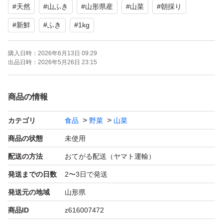
#
天然
#
山ふき
#
山形県産
#
山菜
#
朝採り
#
新鮮
#
ふき
#
1kg
購入日時：
2026年6月13日 09:29
出品日時：
2026年5月26日 23:15
商品の情報
カテゴリ
食品
野菜
山菜
商品の状態
未使用
配送の方法
おてがる配送（ヤマト運輸）
発送までの日数
2〜3日で発送
発送元の地域
山形県
商品ID
z616007472