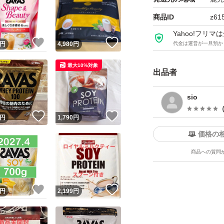
商品ID
z61
●容量:920g
Yahoo!フリ
！
いいね！
いいね！
円
4,980
円
代金は運営が一旦預か
●名称:プロテイン
最大10%対象
出品者
●メーカー名:株式
sio
！
いいね！
いいね！
円
1,790
円
●生産国:日本
価格の
商品への質問
！
いいね！
いいね！
円
2,199
円