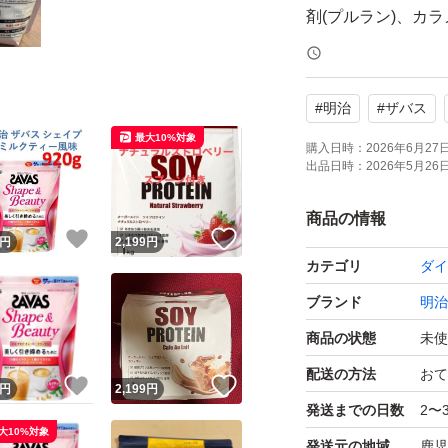
剤(プルラン)、カラ
ル色素、V.C、乳
ルアラニン化合物、
#
明治
#
ザバス
酸第二鉄、調味料(
最大10%対象
酸等)、V.E、V.B
購入日時：
2026年6月27日 
出品日時：
2026年5月26日 
ン、V.A、V.D、V
商品の情報
！
いいね！
いいね！
●栄養成分表示:(1食
円
2,199
円
カテゴリ
ダイ
2.5g/脂質 0.5g/
ブランド
明治
280mg/鉄3.65m
トテン酸0.46mg/
商品の状態
未使
0.50mg/ビタミンB2 
配送の方法
おて
！
いいね！
いいね！
円
2,199
円
8～0.25マイクログ
発送までの日数
2〜
グラムビタミンE 0.9
大10%対象
発送元の地域
鹿児