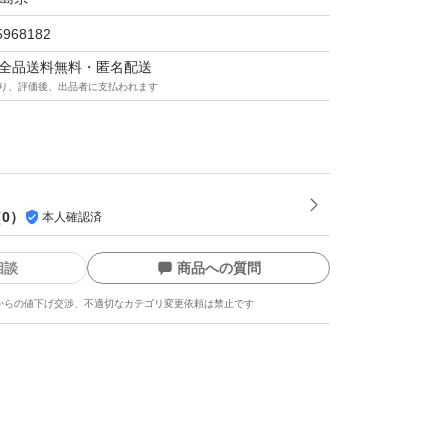
5968182
マは全品送料無料・匿名配送
り、評価後、出品者に支払われます
パウダー(粉末たんぱく食品)
会社明治
（
0
）
本人確認済
相談
商品への質問
からの値下げ交渉、不適切なカテゴリ変更依頼は禁止です