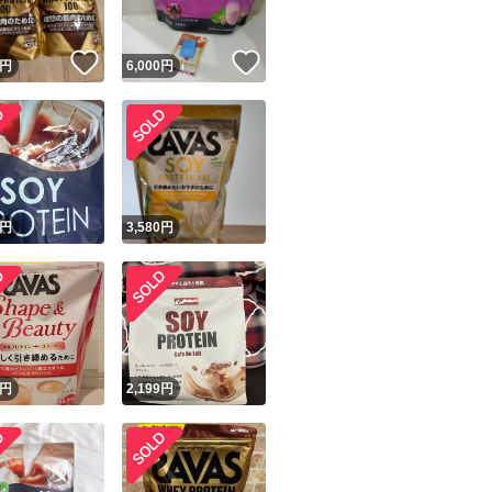
！
いいね！
いいね！
円
6,000
円
円
3,580
円
円
2,199
円