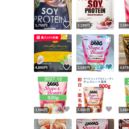
いいね！
いいね
1,750
円
2,199
円
3,580
最大10%対象
いいね！
いいね
4,800
円
3,580
円
4,670
いいね！
いいね
3,580
円
3,600
円
3,680