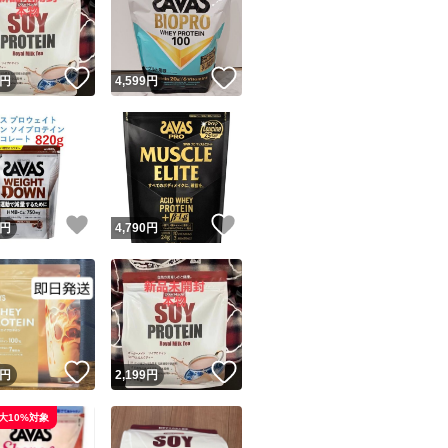
！
いいね！
いいね！
円
4,599
円
ユーザーの実績について
！
いいね！
いいね！
円
4,790
円
o!フリマが定めた一定の基準を満たしたユーザーにバッジを付与しています
出品者
この商品の情報をコピーします
取引出品者
Yahoo!フリマの基準をクリアした安心・安全なユーザーです
！
いいね！
いいね！
商品画像の
無断転載は禁止
されています
円
2,199
円
コピーされた情報は
必ずご自身の商品に合わせて編集
してください
大10%対象
コピーは
1商品につき1回
です
実績◯+
このユーザーはYahoo!フリマの取引を完了させた実績があり