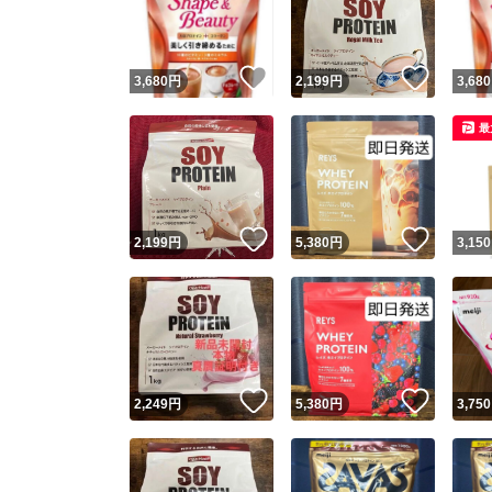
他フ
いいね！
いいね
3,680
円
2,199
円
3,680
スピード
最
※このバッ
スピ
いいね！
いいね
2,199
円
5,380
円
3,150
スピ
安心
いいね！
いいね
2,249
円
5,380
円
3,750