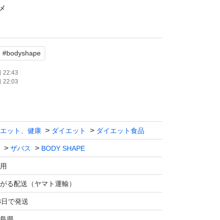
メ
化剤、香料、甘味料(アスパルテーム・L-フェニ
スクラロース、アセスルファムK)、ピロリン
#
bodyshape
アミノ
2、V.B6、パントテン酸Ca、V.Ba、ナイアシ
22:43
22:03
.B12、(一部に乳成分・大豆を含む)
分21g当たり)エネルギー 77kcal/たんぱく質 1
エット、健康
ダイエット
ダイエット食品
炭水化物 5.6g/食塩相当量 0.30～0.73g/カルシウム
ザバス
BODY SHAPE
g/マグネシウム50mg/ナイアシン1.6～4.7mg/パン
ビタミンA 110～340マイクログラム/ビタミンB1
用
0.57mg/ビタミンB6 0.42mg/ビタミンB12 0.0
がる配送（ヤマト運輸）
ラム/ビタミンC 32mg/ビタミンD 9.1マイクロ
3日で発送
5mg/
島県