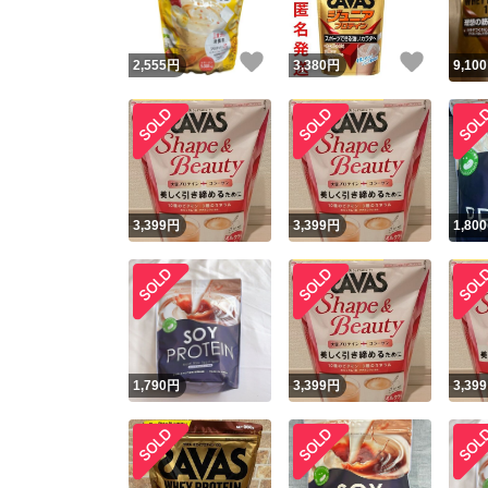
いいね！
いいね
2,555
円
3,380
円
9,100
3,399
円
3,399
円
1,800
1,790
円
3,399
円
3,399