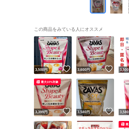
この商品をみている人にオススメ
いいね！
いいね
3,500
円
3,600
円
3,500
最大10%対象
いいね！
いいね
3,399
円
3,580
円
3,580
最