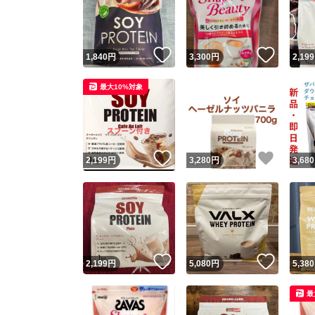
いいね！
いいね
1,840
円
3,300
円
2,199
最大10%対象
いいね！
いいね
2,199
円
3,280
円
3,680
Yaho
安心取引
安心
いいね！
いいね
2,199
円
5,080
円
5,380
取引実績
最
取引