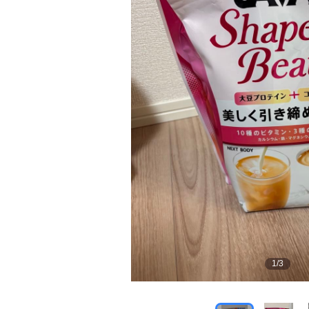
1
/
3