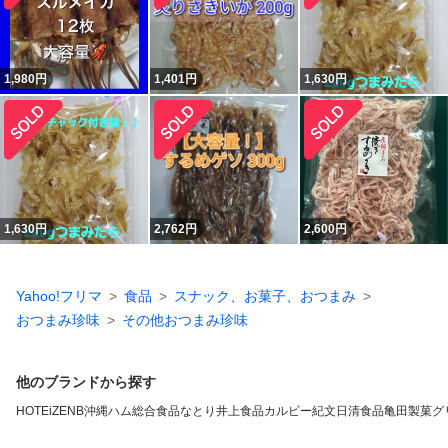
1,980
円
1,401
円
1,630
円
1,630
円
2,762
円
2,600
円
Yahoo!フリマ
食品
スナック、お菓子、おつまみ
おつまみ珍味
その他おつまみ珍味
他のブランドから探す
HOTEi
ZENB
沖縄ハム総合食品
なとり
井上食品
カルビー
紀文
日清食品
亀田製菓
グ