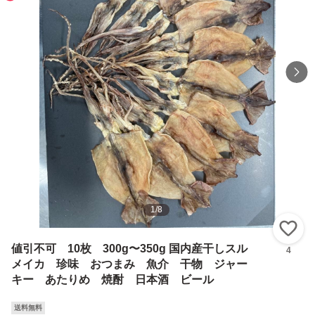
1
/
8
い
値引不可 10枚 300g〜350g 国内産干しスル
4
メイカ 珍味 おつまみ 魚介 干物 ジャー
キー あたりめ 焼酎 日本酒 ビール
送料無料