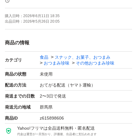
またこちらの商品は取引件数が多い為、挨拶などの取引メ
購入日時：
2026年6月11日 18:35
ッセージは極力控えさせてもらいます。ご理解ください
出品日時：
2026年5月26日 20:05
商品の情報
食品
スナック、お菓子、おつまみ
カテゴリ
おつまみ珍味
その他おつまみ珍味
商品の状態
未使用
配送の方法
おてがる配送（ヤマト運輸）
発送までの日数
2〜3日で発送
発送元の地域
群馬県
商品ID
z615898606
Yahoo!フリマは全品送料無料・匿名配送
代金は運営が一旦預かり、評価後、出品者に支払われます