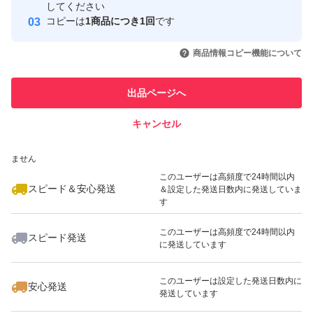
取引実績
してください
コピーは
1商品につき1回
です
このユーザーはYahoo!フリマの取
取引実績◯+
いいね！
いいね！
2,900
円
2,900
円
2,900
円
引を完了させた実績があります
商品情報コピー機能について
このユーザーは他フリマサービス
他フリマ実績◯+
出品ページへ
での取引実績があります
キャンセル
スピード&安心発送
いいね！
いいね！
2,900
※このバッジは実績に基づく表示であり、発送を保証しているものではあり
円
2,900
円
2,900
円
ません
このユーザーは高頻度で24時間以内
スピード＆安心発送
＆設定した発送日数内に発送していま
す
このユーザーは高頻度で24時間以内
スピード発送
に発送しています
いいね！
いいね！
1,980
円
2,900
円
2,900
円
このユーザーは設定した発送日数内に
安心発送
発送しています