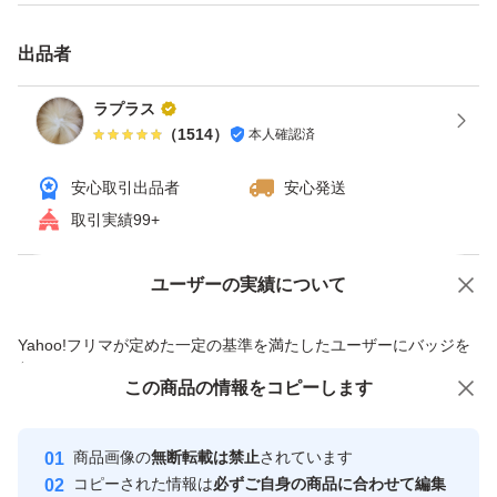
出品者
ラプラス
（
1514
）
本人確認済
安心取引出品者
安心発送
取引実績99+
ユーザーの実績について
価格の相談
商品への質問
商品への質問からの値下げ交渉、不適切なカテゴリ変更依頼は禁止です
Yahoo!フリマが定めた一定の基準を満たしたユーザーにバッジを
付与しています
この商品をみている人にオススメ
この商品の情報をコピーします
安心取引出品者
Yahoo!フリマの基準をクリアした安
安心取引出品者
商品画像の
無断転載は禁止
されています
心・安全なユーザーです
コピーされた情報は
必ずご自身の商品に合わせて編集