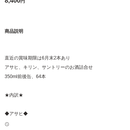
8,400
円
商品説明
直近の賞味期限は6月末2本あり
アサヒ、キリン、サントリーのお酒詰合せ
350ml前後缶、64本
★内訳★
◆アサヒ◆