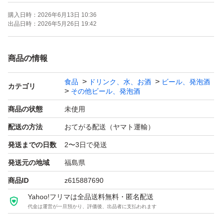
スタイルフリートリプルゼロ 6.0%
購入日時：
2026年6月13日 10:36
出品日時：
2026年5月26日 19:42
26/11：8本
商品の情報
◆キリン◆
食品
ドリンク、水、お酒
ビール、発泡酒
カテゴリ
その他ビール、発泡酒
晴れ風 5.0%
商品の状態
未使用
配送の方法
おてがる配送（ヤマト運輸）
26/06：2本 26/07：2本 26/08：2本
発送までの日数
2〜3日で発送
26/09：2本 26/10：1本 26/11：2本
発送元の地域
福島県
商品ID
z615887690
グッドエール 5.0%
Yahoo!フリマは全品送料無料・匿名配送
代金は運営が一旦預かり、評価後、出品者に支払われます