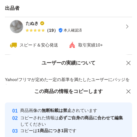
26/09：1本 26/10：10本 26/12：1本
出品者
氷結 mottainai キウイ 4.0%
たぬき
（
19
）
本人確認済
26/09：1本
スピード＆安心発送
取引実績10+
氷結 無糖 レモン 7.0%
ユーザーの実績について
価格の相談
商品への質問
商品への質問からの値下げ交渉、不適切なカテゴリ変更依頼は禁止です
Yahoo!フリマが定めた一定の基準を満たしたユーザーにバッジを
26/12：1本 26/01：2本
付与しています
この商品をみている人にオススメ
この商品の情報をコピーします
安心取引出品者
本搾り 温州みかん 4.0%
最大10%対象
最大10%対象
Yahoo!フリマの基準をクリアした安
安心取引出品者
商品画像の
無断転載は禁止
されています
心・安全なユーザーです
コピーされた情報は
必ずご自身の商品に合わせて編集
26/12：6本
取引実績
してください
コピーは
1商品につき1回
です
このユーザーはYahoo!フリマの取