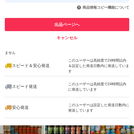
取引実績◯+
本搾り グレープフルーツ 6.0%
いいね！
いいね！
9,000
円
5,800
円
8,800
円
引を完了させた実績があります
商品情報コピー機能について
最大10%対象
最大10%対象
このユーザーは他フリマサービス
26/12：1本
他フリマ実績◯+
出品ページへ
での取引実績があります
キャンセル
スピード&安心発送
◆サントリー◆
いいね！
いいね！
6,700
※このバッジは実績に基づく表示であり、発送を保証しているものではあり
円
6,500
円
6,700
円
ません
最大10%対象
最大10%対象
ジムビームハイボール 6.0%
このユーザーは高頻度で24時間以内
スピード＆安心発送
＆設定した発送日数内に発送していま
す
26/12：2本 27/01：1本
このユーザーは高頻度で24時間以内
スピード発送
に発送しています
いいね！
いいね！
7,000
円
6,800
円
3,750
円
-196無糖ダブルレモン NEW 7.0%
このユーザーは設定した発送日数内に
安心発送
発送しています
26/11：5本