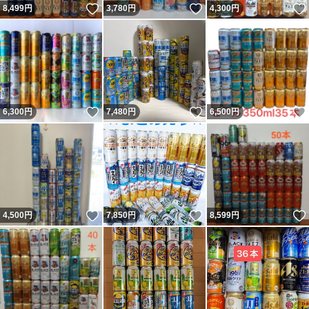
27/03：6本
いいね！
いいね！
8,499
円
3,780
円
4,300
円
ザ・プレミアム・モルツ 香るエール 6.0%
26/09：1本
いいね！
いいね！
6,300
円
7,480
円
6,500
円
ak12400@
いいね！
いいね！
4,500
円
7,850
円
8,599
円