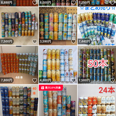
-196無糖クリア レモン＆ライム 7.0%
いいね！
いいね！
8,888
円
8,000
円
7,250
円
26/02：1本
茉莉花 ジャスミンJJ 4.0%
いいね！
いいね！
7,500
円
3,590
円
7,440
円
26/09：1本 26/10：4本
こだわり酒場のレモンサワー 五段重ね 7.0%
いいね！
いいね！
7,800
円
4,800
円
7,500
円
27/03：1本
最大10%対象
THE PEEL ザ・ピール 無糖レモン 7.0%