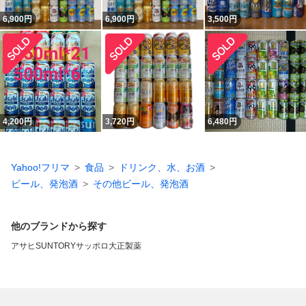
6,900
円
6,900
円
3,500
円
4,200
円
3,720
円
6,480
円
Yahoo!フリマ
食品
ドリンク、水、お酒
ビール、発泡酒
その他ビール、発泡酒
他のブランドから探す
アサヒ
SUNTORY
サッポロ
大正製薬