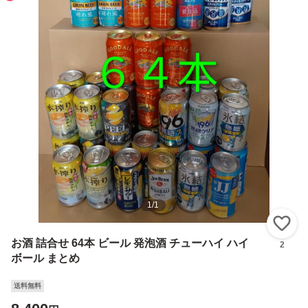
1
/
1
い
お酒 詰合せ 64本 ビール 発泡酒 チューハイ ハイ
2
ボール まとめ
送料無料