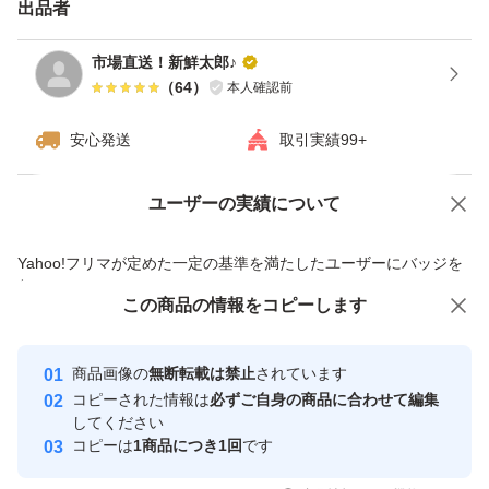
出品者
市場直送！新鮮太郎♪
（
64
）
本人確認前
安心発送
取引実績99+
ユーザーの実績について
価格の相談
商品への質問
商品への質問からの値下げ交渉、不適切なカテゴリ変更依頼は禁止です
Yahoo!フリマが定めた一定の基準を満たしたユーザーにバッジを
付与しています
この商品をみている人にオススメ
この商品の情報をコピーします
安心取引出品者
Yahoo!フリマの基準をクリアした安
安心取引出品者
商品画像の
無断転載は禁止
されています
心・安全なユーザーです
コピーされた情報は
必ずご自身の商品に合わせて編集
取引実績
してください
コピーは
1商品につき1回
です
このユーザーはYahoo!フリマの取
取引実績◯+
いいね！
いいね！
10,000
円
4,500
円
10,000
円
引を完了させた実績があります