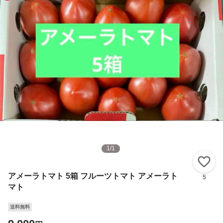
1
/
1
い
アメーラトマト 5箱 フルーツトマト アメーラト
5
マト
送料無料