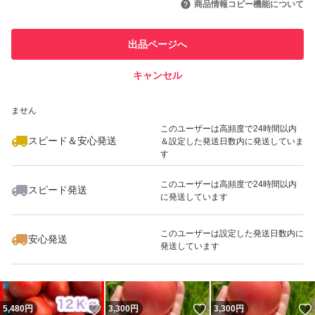
商品情報コピー機能について
最大10%対象
最大10%対象
このユーザーは他フリマサービス
他フリマ実績◯+
出品ページへ
での取引実績があります
キャンセル
スピード&安心発送
いいね！
いいね！
4,500
※このバッジは実績に基づく表示であり、発送を保証しているものではあり
円
3,700
円
3,150
円
ません
このユーザーは高頻度で24時間以内
スピード＆安心発送
＆設定した発送日数内に発送していま
す
このユーザーは高頻度で24時間以内
スピード発送
に発送しています
いいね！
いいね！
5,650
円
3,780
円
3,700
円
このユーザーは設定した発送日数内に
安心発送
発送しています
いいね！
いいね！
5,480
円
3,300
円
3,300
円