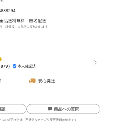
5838294
マは全品送料無料・匿名配送
り、評価後、出品者に支払われます
（
879
）
本人確認済
者
安心発送
相談
商品への質問
からの値下げ交渉、不適切なカテゴリ変更依頼は禁止です