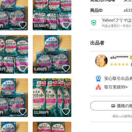
商品ID
z61
Yahoo!フリ
！
いいね！
いいね！
円
11,500
円
代金は運営が一旦預か
出品者
shi********
！
いいね！
いいね！
0
円
5,800
円
安心取引出品
取引実績99+
価格の
！
いいね！
いいね！
円
11,000
円
商品への質問