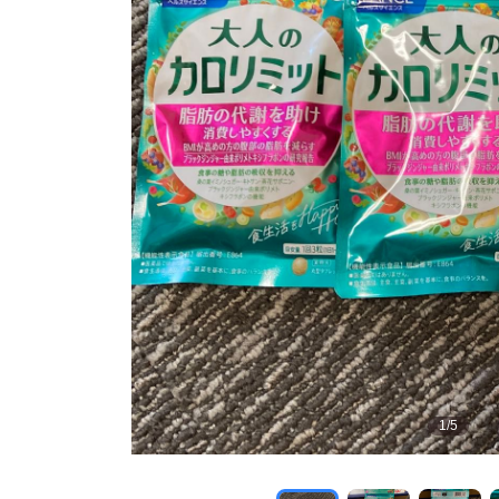
1
/
5