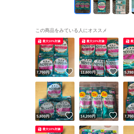
この商品をみている人にオススメ
最大10%対象
最大10%対象
最
いいね！
いいね
7,700
円
11,600
円
5,780
いいね！
いいね
5,800
円
14,200
円
7,700
最大10%対象