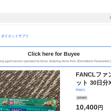
ダイエットサプリ
Click here for Buyee
ing agent service operated by tenso, featuring items from JDirectItems Fleamarket 
FANCLフ
ット 30日分
FANCL
送料無料
10,400
円