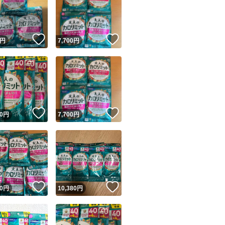
！
いいね！
いいね！
円
7,700
円
ユーザーの実績について
！
いいね！
いいね！
0
円
7,700
円
o!フリマが定めた一定の基準を満たしたユーザーにバッジを付与しています
出品者
この商品の情報をコピーします
取引出品者
Yahoo!フリマの基準をクリアした安心・安全なユーザーです
！
いいね！
いいね！
商品画像の
無断転載は禁止
されています
0
円
10,380
円
コピーされた情報は
必ずご自身の商品に合わせて編集
してください
コピーは
1商品につき1回
です
実績◯+
このユーザーはYahoo!フリマの取引を完了させた実績があり