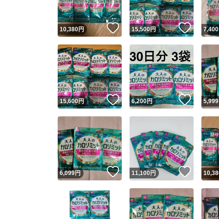
いいね！
いいね
10,380
円
15,500
円
7,400
いいね！
いいね
15,600
円
6,200
円
5,999
いいね！
いいね
6,099
円
11,100
円
10,38