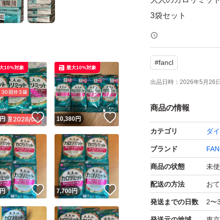
3袋セット
#
fancl
大10%対象
最大10%対象
出品日時：
2026年5月26日 
商品の情報
！
いいね！
いいね！
円
10,380
円
カテゴリ
ダイ
ブランド
FAN
商品の状態
未使
配送の方法
おて
！
いいね！
いいね！
円
7,700
円
発送までの日数
2〜
発送元の地域
東京