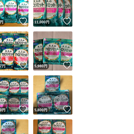
商品情報コピー機
リマ実績◯+
このユーザーは他フリマサービスでの取引実績があります
！
いいね！
いいね！
円
11,000
円
出品ページへ
&安心発送
キャンセル
ジは実績に基づく表示であり、発送を保証しているものではありません
このユーザーは高頻度で24時間以内＆設定した発送日数内に
ード＆安心発送
ます
！
いいね！
いいね！
7
円
5,980
円
ード発送
このユーザーは高頻度で24時間以内に発送しています
発送
このユーザーは設定した発送日数内に発送しています
！
いいね！
いいね！
0
円
5,800
円