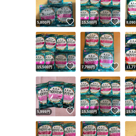
他フ
いいね！
いいね
5,800
円
15,500
円
8,090
スピード
※このバッ
スピ
いいね！
いいね
15,500
円
7,700
円
11,77
スピ
安心
いいね！
いいね
5,999
円
15,500
円
15,50