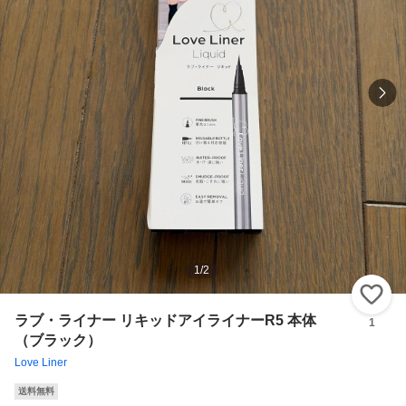
1
/
2
い
ラブ・ライナー リキッドアイライナーR5 本体
1
（ブラック）
Love Liner
送料無料