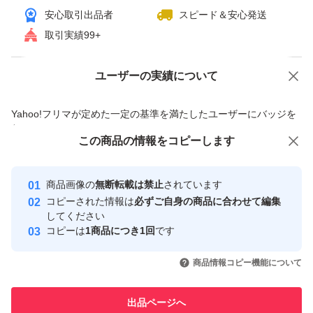
安心取引出品者
スピード＆安心発送
取引実績99+
ユーザーの実績について
価格の相談
商品への質問
商品への質問からの値下げ交渉、不適切なカテゴリ変更依頼は禁止です
Yahoo!フリマが定めた一定の基準を満たしたユーザーにバッジを
付与しています
この商品をみている人にオススメ
この商品の情報をコピーします
安心取引出品者
Yahoo!フリマの基準をクリアした安
安心取引出品者
商品画像の
無断転載は禁止
されています
心・安全なユーザーです
コピーされた情報は
必ずご自身の商品に合わせて編集
取引実績
してください
コピーは
1商品につき1回
です
このユーザーはYahoo!フリマの取
取引実績◯+
いいね！
いいね！
1,450
円
1,300
円
1,580
円
引を完了させた実績があります
商品情報コピー機能について
このユーザーは他フリマサービス
他フリマ実績◯+
出品ページへ
での取引実績があります