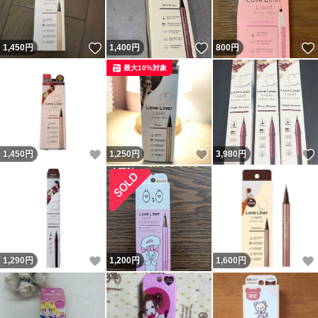
いいね！
いいね！
1,450
円
1,400
円
800
円
最大10%対象
いいね！
いいね！
1,450
円
1,250
円
3,980
円
いいね！
1,290
円
1,200
円
1,600
円