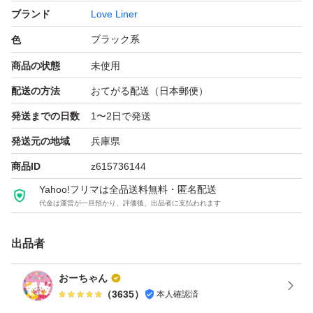
ブランド
Love Liner
ブラック系
色
商品の状態
未使用
配送の方法
おてがる配送（日本郵便）
発送までの日数
1〜2日で発送
発送元の地域
兵庫県
商品ID
z615736144
Yahoo!フリマは全品送料無料・匿名配送
代金は運営が一旦預かり、評価後、出品者に支払われます
出品者
おーちゃん
（
3635
）
本人確認済