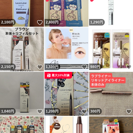
いいね！
2,100
円
2,800
円
1,290
円
いいね！
いいね！
2,150
円
1,599
円
980
円
最大10%対象
いいね！
いいね！
1,040
円
1,200
円
300
円