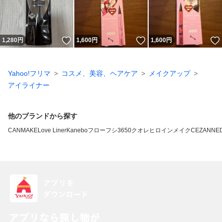
いいね！
いいね！
1,280
円
1,600
円
1,600
円
Yahoo!フリマ
コスメ、美容、ヘアケア
メイクアップ
アイライナー
他のブランドから探す
CANMAKE
Love Liner
Kanebo
フローフシ
3650
クオレ
ヒロインメイク
CEZANNE