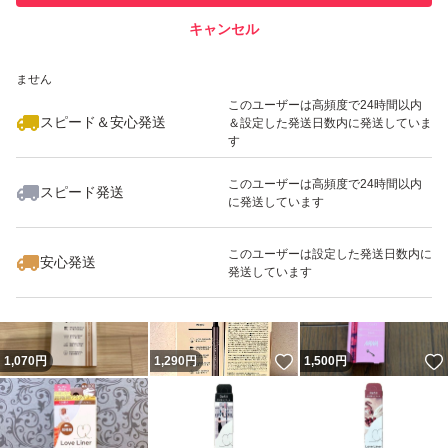
キャンセル
スピード&安心発送
いいね！
いいね！
980
※このバッジは実績に基づく表示であり、発送を保証しているものではあり
円
1,580
円
1,280
円
ません
このユーザーは高頻度で24時間以内
スピード＆安心発送
＆設定した発送日数内に発送していま
す
このユーザーは高頻度で24時間以内
スピード発送
に発送しています
いいね！
いいね！
3,000
円
1,290
円
1,299
円
このユーザーは設定した発送日数内に
安心発送
発送しています
いいね！
1,070
円
1,290
円
1,500
円