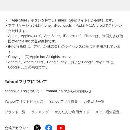
・「App Store」ボタンを押すとiTunes （外部サイト）が起動します。
・アプリケーションはiPhone、iPod touch、iPadまたはAndroidでご利用い
ただけます。
・Apple、Appleのロゴ、App Store、iPodのロゴ、iTunesは、米国および他
国のApple Inc.の登録商標です。
・iPhone商標は、アイホン株式会社のライセンスに基づき使用されていま
す。
・Copyright (C) Apple Inc. All rights reserved.
・Android、Androidロゴ、Google Play 、および Google Play ロゴは、
Google LLC の商標です。
Yahoo!フリマについて
Yahoo!フリマについて
Yahoo!フリマからのお知らせ
Yahoo!フリマトピックス
Yahoo!フリマ特集
カテゴリ一覧
ブランド一覧
ランキング
かんたんご利用ガイド
メール通知設定
公式アカウント