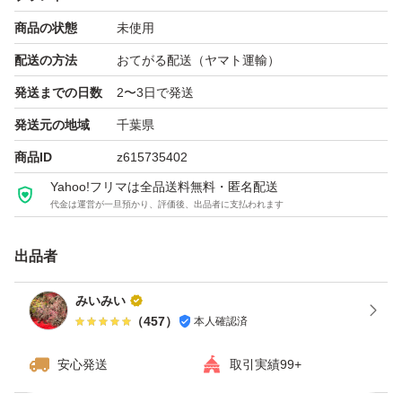
商品の状態
未使用
配送の方法
おてがる配送（ヤマト運輸）
発送までの日数
2〜3日で発送
発送元の地域
千葉県
商品ID
z615735402
Yahoo!フリマは全品送料無料・匿名配送
代金は運営が一旦預かり、評価後、出品者に支払われます
出品者
みいみい
（
457
）
本人確認済
安心発送
取引実績99+