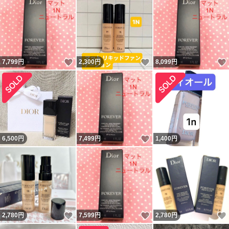
いいね！
いいね！
7,799
円
2,300
円
8,099
円
いいね！
6,500
円
7,499
円
1,400
円
いいね！
いいね！
2,780
円
7,599
円
2,780
円