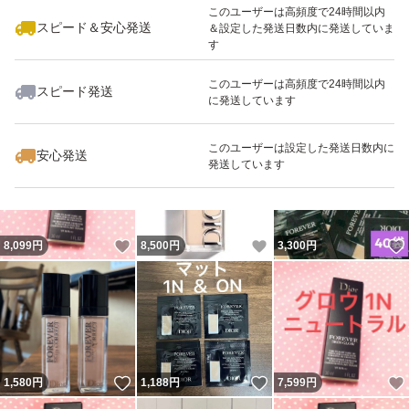
このユーザーは高頻度で24時間以内
スピード＆安心発送
＆設定した発送日数内に発送していま
す
このユーザーは高頻度で24時間以内
スピード発送
に発送しています
いいね！
いいね！
5,450
円
1,600
円
1,350
円
このユーザーは設定した発送日数内に
安心発送
発送しています
いいね！
いいね！
8,099
円
8,500
円
3,300
円
いいね！
いいね！
1,580
円
1,188
円
7,599
円