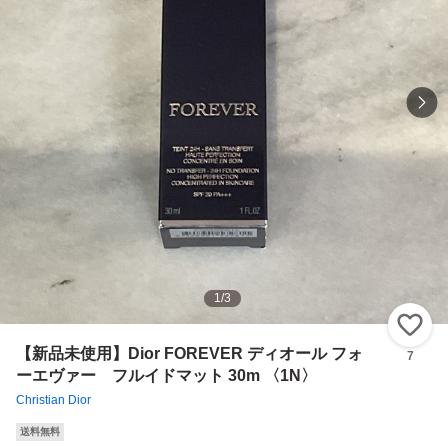
1
/
3
い
【新品未使用】Dior FOREVER ディオール フォ
7
ーエヴァー フルイドマット 30m 〈1N〉
Christian Dior
送料無料