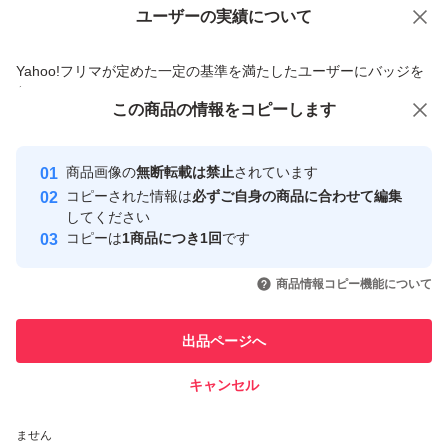
ユーザーの実績について
価格の相談
商品への質問
商品への質問からの値下げ交渉、不適切なカテゴリ変更依頼は禁止です
Yahoo!フリマが定めた一定の基準を満たしたユーザーにバッジを
付与しています
この商品をみている人にオススメ
この商品の情報をコピーします
安心取引出品者
Yahoo!フリマの基準をクリアした安
安心取引出品者
商品画像の
無断転載は禁止
されています
心・安全なユーザーです
コピーされた情報は
必ずご自身の商品に合わせて編集
取引実績
してください
コピーは
1商品につき1回
です
このユーザーはYahoo!フリマの取
取引実績◯+
いいね！
いいね！
6,500
円
6,500
円
5,200
円
引を完了させた実績があります
商品情報コピー機能について
このユーザーは他フリマサービス
他フリマ実績◯+
出品ページへ
での取引実績があります
キャンセル
スピード&安心発送
いいね！
いいね！
1,400
※このバッジは実績に基づく表示であり、発送を保証しているものではあり
円
7,990
円
1,000
円
ません